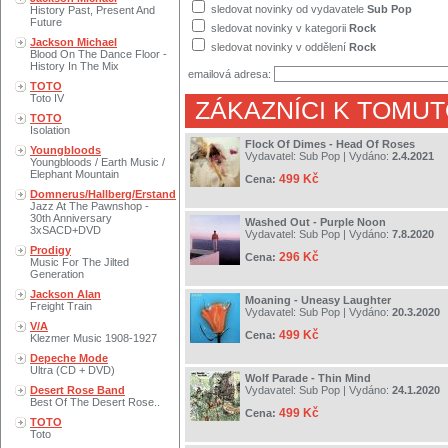
sledovat novinky od vydavatele
Sub Pop
History Past, Present And
Future
sledovat novinky v kategorii
Rock
Jackson Michael
sledovat novinky v oddělení
Rock
Blood On The Dance Floor -
History In The Mix
emailová adresa:
TOTO
Toto IV
ZÁKAZNÍCI K TOMUT
TOTO
Isolation
Flock Of Dimes - Head Of Roses
Youngbloods
Vydavatel:
Sub Pop
| Vydáno:
2.4.2021
Youngbloods / Earth Music /
Elephant Mountain
499 Kč
Cena:
Domnerus/Hallberg/Erstand
Jazz At The Pawnshop -
30th Anniversary
Washed Out - Purple Noon
3xSACD+DVD
Vydavatel:
Sub Pop
| Vydáno:
7.8.2020
Prodigy
296 Kč
Cena:
Music For The Jilted
Generation
Jackson Alan
Moaning - Uneasy Laughter
Freight Train
Vydavatel:
Sub Pop
| Vydáno:
20.3.2020
V/A
499 Kč
Cena:
Klezmer Music 1908-1927
Depeche Mode
Ultra (CD + DVD)
Wolf Parade - Thin Mind
Desert Rose Band
Vydavatel:
Sub Pop
| Vydáno:
24.1.2020
Best Of The Desert Rose..
499 Kč
Cena:
TOTO
Toto