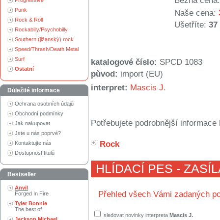
Běžná cena:
Progressive
Punk
Naše cena:
Rock & Roll
Ušetříte:
37
Rockabilly/Psychobilly
Southern (jižanský) rock
Speed/Thrash/Death Metal
Surf
katalogové číslo:
SPCD 1083
Ostatní
původ:
import (EU)
interpret:
Mascis J.
Důležité informace
Ochrana osobních údajů
Obchodní podmínky
Potřebujete podrobnější informace 
Jak nakupovat
Jste u nás poprvé?
Rock
Kontaktujte nás
Dostupnost titulů
HLÍDACÍ PES - ZASÍ
Bestseller
Anvil
Přehled všech Vámi zadaných po
Forged In Fire
Tyler Bonnie
The best of
sledovat novinky interpreta
Mascis J.
Jackson Michael