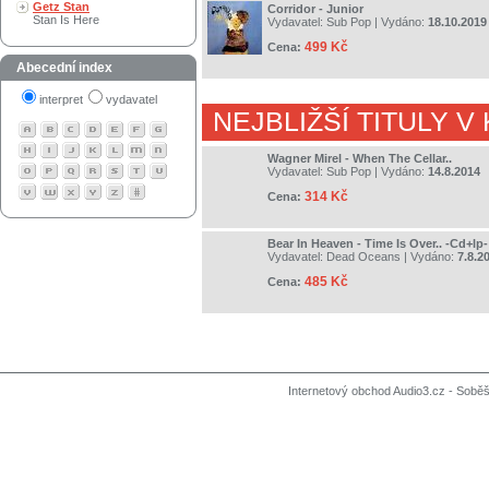
Getz Stan
Corridor - Junior
Stan Is Here
Vydavatel:
Sub Pop
| Vydáno:
18.10.2019
499 Kč
Cena:
Abecední index
interpret
vydavatel
NEJBLIŽŠÍ TITULY V
Wagner Mirel - When The Cellar..
Vydavatel:
Sub Pop
| Vydáno:
14.8.2014
314 Kč
Cena:
Bear In Heaven - Time Is Over.. -Cd+lp-
Vydavatel:
Dead Oceans
| Vydáno:
7.8.2
485 Kč
Cena:
Internetový obchod Audio3.cz - Soběši