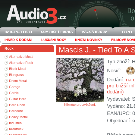
IHNED K DODÁNÍ
LUXUSNÍ BOXY
KNIŽNÍ NOVINKY
FILMOVÉ NOV
Mascis J.
- Tied To A S
Rock
Alternative Metal
Typ zboží:
Alternative Rock
Black Metal
Nosič:
Bluegrass
Dodání:
na d
Doom Metal
pro bližší i
Garage
dodání)
Gothic
Vydavatel:
S
Guitar Hero
Klikněte pro zvětšení.
Hard Rock
Vydáno:
21.
Hardcore
EAN/UPC: 0
Heavy Metal
Objednací k
Industrial
Krautrock