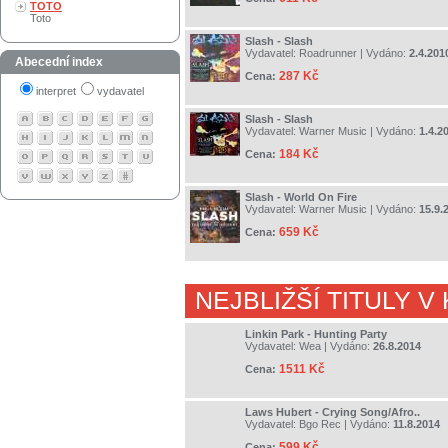
TOTO
Toto
Slash - Slash
Vydavatel:
Roadrunner
| Vydáno:
2.4.201
Abecední index
287 Kč
Cena:
interpret
vydavatel
Slash - Slash
Vydavatel:
Warner Music
| Vydáno:
1.4.2
184 Kč
Cena:
Slash - World On Fire
Vydavatel:
Warner Music
| Vydáno:
15.9.
659 Kč
Cena:
NEJBLIŽŠÍ TITULY V
Linkin Park - Hunting Party
Vydavatel:
Wea
| Vydáno:
26.8.2014
1511 Kč
Cena:
Laws Hubert - Crying Song/Afro..
Vydavatel:
Bgo Rec
| Vydáno:
11.8.2014
599 Kč
Cena: