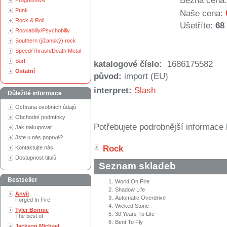
Běžná cena:
Progressive
Punk
Naše cena:
Rock & Roll
Ušetříte:
68
Rockabilly/Psychobilly
Southern (jižanský) rock
Speed/Thrash/Death Metal
Surf
katalogové číslo:
1686175582
Ostatní
původ:
import (EU)
interpret:
Slash
Důležité informace
Ochrana osobních údajů
Obchodní podmínky
Potřebujete podrobnější informace 
Jak nakupovat
Jste u nás poprvé?
Rock
Kontaktujte nás
Dostupnost titulů
Seznam skladeb
Bestseller
1.
World On Fire
2.
Shadow Life
Anvil
3.
Automatic Overdrive
Forged In Fire
4.
Wicked Stone
Tyler Bonnie
5.
30 Years To Life
The best of
6.
Bent To Fly
Jackson Michael