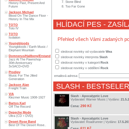
7.
Stone Blind
History Past, Present And
Future
8.
Too Far Gone
Jackson Michael
Blood On The Dance Floor -
History In The Mix
HLÍDACÍ PES - ZASÍ
TOTO
Toto IV
TOTO
Isolation
Přehled všech Vámi zadaných po
Youngbloods
Youngbloods / Earth Music /
Elephant Mountain
sledovat novinky od vydavatele
Wea
Domnerus/Hallberg/Erstand
sledovat novinky interpreta
Slash
Jazz At The Pawnshop -
sledovat novinky v kategorii
Rock
30th Anniversary
3xSACD+DVD
sledovat novinky v oddělení
Rock
Prodigy
Music For The Jilted
emailová adresa:
Generation
SLASH
- BESTSELER
Jackson Alan
Freight Train
V/A
Slash - Apocalyptic Love
Klezmer Music 1908-1927
Vydavatel:
Warner Music
| Vydáno:
21.5.
Bartos Karl
290 Kč
Cena:
Off The Record
Depeche Mode
Ultra (CD + DVD)
Slash - Apocalyptic Love
Desert Rose Band
Vydavatel:
Roadrunner
| Vydáno:
17.5.20
Best Of The Desert Rose..
611 Kč
Cena: