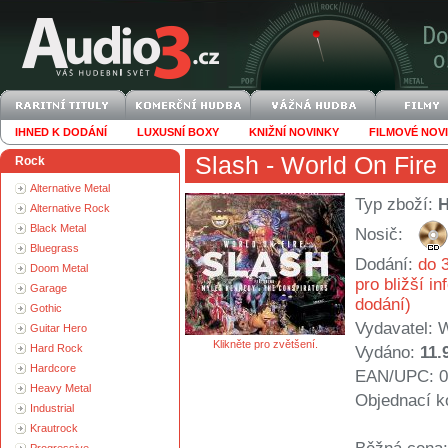
IHNED K DODÁNÍ
LUXUSNÍ BOXY
KNIŽNÍ NOVINKY
FILMOVÉ NOV
Slash
- World On Fire
Rock
Alternative Metal
Typ zboží:
Alternative Rock
Black Metal
Nosič:
Bluegrass
Dodání:
do 3
Doom Metal
pro bližší i
Garage
dodání)
Gothic
Vydavatel:
Guitar Hero
Klikněte pro zvětšení.
Hard Rock
Vydáno:
11.
Hardcore
EAN/UPC: 0
Heavy Metal
Objednací k
Industrial
Krautrock