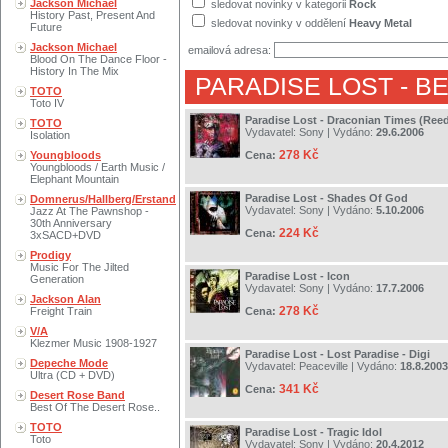
Jackson Michael
sledovat novinky v kategorii
Rock
History Past, Present And
sledovat novinky v oddělení
Heavy Metal
Future
Jackson Michael
emailová adresa:
Blood On The Dance Floor -
History In The Mix
PARADISE LOST
- B
TOTO
Toto IV
Paradise Lost - Draconian Times (Reed
TOTO
Vydavatel:
Sony
| Vydáno:
29.6.2006
Isolation
278 Kč
Youngbloods
Cena:
Youngbloods / Earth Music /
Elephant Mountain
Paradise Lost - Shades Of God
Domnerus/Hallberg/Erstand
Vydavatel:
Sony
| Vydáno:
5.10.2006
Jazz At The Pawnshop -
30th Anniversary
224 Kč
Cena:
3xSACD+DVD
Prodigy
Music For The Jilted
Paradise Lost - Icon
Generation
Vydavatel:
Sony
| Vydáno:
17.7.2006
Jackson Alan
278 Kč
Freight Train
Cena:
V/A
Klezmer Music 1908-1927
Paradise Lost - Lost Paradise - Digi
Depeche Mode
Vydavatel:
Peaceville
| Vydáno:
18.8.2003
Ultra (CD + DVD)
341 Kč
Cena:
Desert Rose Band
Best Of The Desert Rose..
TOTO
Paradise Lost - Tragic Idol
Toto
Vydavatel:
Sony
| Vydáno:
20.4.2012