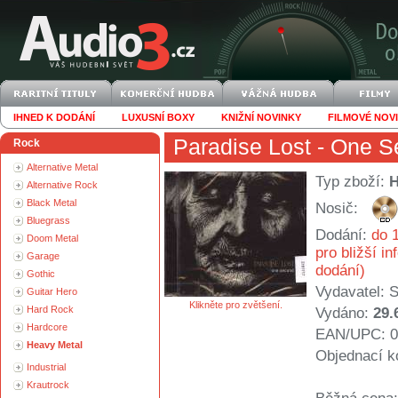
IHNED K DODÁNÍ
LUXUSNÍ BOXY
KNIŽNÍ NOVINKY
FILMOVÉ NOV
Paradise Lost
- One S
Rock
Alternative Metal
Typ zboží:
Alternative Rock
Black Metal
Nosič:
Bluegrass
Dodání:
do 1
Doom Metal
pro bližší i
Garage
dodání)
Gothic
Vydavatel:
S
Guitar Hero
Klikněte pro zvětšení.
Hard Rock
Vydáno:
29.
Hardcore
EAN/UPC: 0
Heavy Metal
Objednací k
Industrial
Krautrock