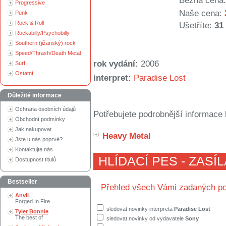
Běžná cena:
Progressive
Naše cena:
Punk
Rock & Roll
Ušetříte:
31
Rockabilly/Psychobilly
Southern (jižanský) rock
Speed/Thrash/Death Metal
rok vydání:
2006
Surf
Ostatní
interpret:
Paradise Lost
Důležité informace
Ochrana osobních údajů
Potřebujete podrobnější informace 
Obchodní podmínky
Jak nakupovat
Heavy Metal
Jste u nás poprvé?
Kontaktujte nás
HLÍDACÍ PES - ZASÍ
Dostupnost titulů
Bestseller
Přehled všech Vámi zadaných po
Anvil
Forged In Fire
sledovat novinky interpreta
Paradise Lost
Tyler Bonnie
The best of
sledovat novinky od vydavatele
Sony