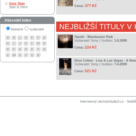
Getz Stan
377 Kč
Cena:
Stan Is Here
Abecední index
NEJBLIŽŠÍ TITULY V
interpret
vydavatel
Opeth - Blackwater Park
Vydavatel:
Sony
| Vydáno:
1.6.2006
224 Kč
Cena:
Dion Celine - Live A Las Vegas - A Ne
Vydavatel:
Sony
| Vydáno:
7.4.2009
521 Kč
Cena:
Internetový obchod Audio3.cz - Soběši