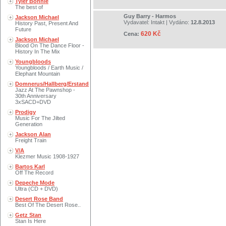
Tyler Bonnie
The best of
Guy Barry - Harmos
Jackson Michael
Vydavatel:
Intakt
| Vydáno:
12.8.2013
History Past, Present And
Future
620 Kč
Cena:
Jackson Michael
Blood On The Dance Floor -
History In The Mix
Youngbloods
Youngbloods / Earth Music /
Elephant Mountain
Domnerus/Hallberg/Erstand
Jazz At The Pawnshop -
30th Anniversary
3xSACD+DVD
Prodigy
Music For The Jilted
Generation
Jackson Alan
Freight Train
V/A
Klezmer Music 1908-1927
Bartos Karl
Off The Record
Depeche Mode
Ultra (CD + DVD)
Desert Rose Band
Best Of The Desert Rose..
Getz Stan
Stan Is Here