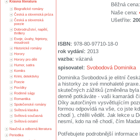
Krásná literatura
Běžná cena:
Biografické romány
Naše cena:
Česká a slovenská próza
Ušetříte:
20
Česká a slovenská
poezie
Dobrodružství, napětí,
thrillery
Eseje, úvahy, fejetony,
moudrosti
ISBN:
978-80-97710-18-0
Historické romány
rok vydání:
2013
Horory
vazba:
vázaná
Horory pro děti
Humor, satira
spisovatel:
Svobodová Dominika
Komiks
Krimi, detektivky
Dominika Svobodová je elitní česká
Poezie
a historky ze své mnohaleté praxe.
Povídky
skutečných zážitků (změněna byla 
Rodinné ságy
denně potkáváte - vaši kamarádi či
Romantika
Díky autorčiným vysvětlujícím poz
Společenské romány
formou odpovídá na vše, co jste k
Světová klasika
chodí ), chtěli vědět. Jak lekce u
Světová současná
nesmí, kdo na ně chodí, čím Mada
Světová ostatní
Naučná a odborná literatura
Potřebujete podrobnější informace 
Periodika