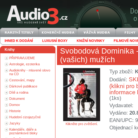
IHNED K DODÁNÍ
LUXUSNÍ BOXY
KNIŽNÍ NOVINKY
FILMOVÉ NOV
Svobodová Dominika
-
Knihy
(vašich) mužích
PŘIPRAVUJEME
Astrologie, ezoterika
Audioknihy - mluvené slovo
Typ zboží:
K
na CD
SK
Dodání:
Cestování, mapy
(klikni pro 
Dárkové publikace
informace 
Dítě a rodina
(1ks)
Dokument
Vydavatel:
Domov
Historie
Vydáno:
20.
Hudební cizojazyčné
EAN/UPC: 9
Jazyky
Klikněte pro zvětšení.
Objednací k
Kalendáře, diáře a
poznámkové bloky