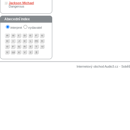
Jackson Michael
Dangerous
Abecední index
interpret
vydavatel
Internetový obchod Audio3.cz - Soběši