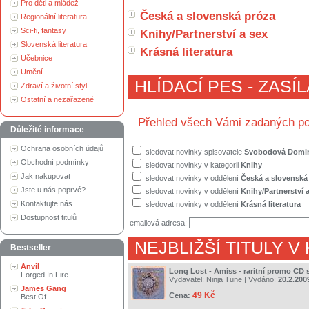
Pro děti a mládež
Česká a slovenská próza
Regionální literatura
Sci-fi, fantasy
Knihy/Partnerství a sex
Slovenská literatura
Krásná literatura
Učebnice
Umění
HLÍDACÍ PES - ZASÍ
Zdraví a životní styl
Ostatní a nezařazené
Přehled všech Vámi zadaných po
Důležité informace
Ochrana osobních údajů
sledovat novinky spisovatele
Svobodová Domi
Obchodní podmínky
sledovat novinky v kategorii
Knihy
Jak nakupovat
sledovat novinky v oddělení
Česká a slovenská
Jste u nás poprvé?
sledovat novinky v oddělení
Knihy/Partnerství 
Kontaktujte nás
sledovat novinky v oddělení
Krásná literatura
Dostupnost titulů
emailová adresa:
NEJBLIŽŠÍ TITULY V
Bestseller
Anvil
Long Lost - Amiss - raritní promo CD 
Forged In Fire
Vydavatel:
Ninja Tune
| Vydáno:
20.2.200
James Gang
49 Kč
Cena:
Best Of