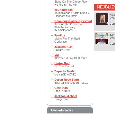
Blood On The Dance Floor -
History In The Mix
NEJBLIŽ
Youngbloods
Youngbloods / Earth Music /
Hop
Elephant Mountain
Vyd
Domnerus/Hallberg/Erstand
Cen
Jazz At The Pawnshop -
30th Anniversary
3xSACD+DVD
Tan
Prodigy
Vyd
Music For The Jilted
Generation
Cen
Jackson Alan
Freight Train
V/A
Klezmer Music 1908-1927
Bartos Karl
Off The Record
Depeche Mode
Ultra (CD + DVD)
Desert Rose Band
Best Of The Desert Rose..
Getz Stan
Stan Is Here
Jackson Michael
Dangerous
Abecední index