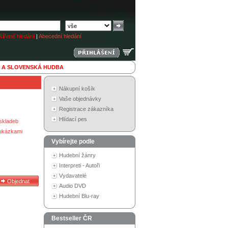
ířené hledání
|
Abecední hledání
 A SLOVENSKÁ HUDBA
Nákupní košík
Vaše objednávky
Registrace zákazníka
Hlídací pes
skladeb
 ukázkami
Vybírejte podle
Hudební žánry
Interpreti - Autoři
Vydavatelé
Audio DVD
Hudební Blu-ray
Bestseller ČR