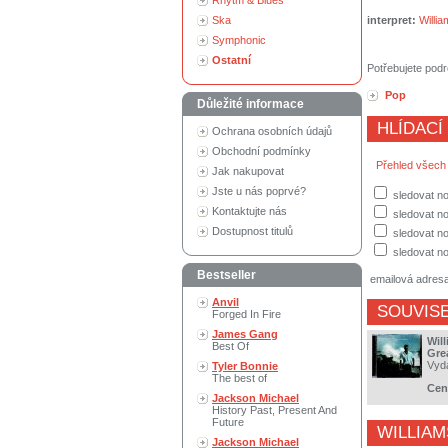
Rhytm & Blues
interpret:
Willi
Ska
Symphonic
Ostatní
Potřebujete podr
Pop
Důležité informace
HLÍDACÍ
Ochrana osobních údajů
Obchodní podmínky
Přehled všech
Jak nakupovat
Jste u nás poprvé?
sledovat no
Kontaktujte nás
sledovat n
Dostupnost titulů
sledovat no
sledovat no
Bestseller
emailová adres
Anvil
SOUVISE
Forged In Fire
James Gang
Wil
Best Of
Gre
Vyd
Tyler Bonnie
The best of
Cen
Jackson Michael
History Past, Present And
Future
WILLIAM
Jackson Michael