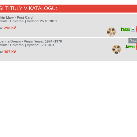
ŠÍ TITULY V KATALOGU:
kin Mary - Post Card
avatel:
Universal
| Vydáno:
25.10.2010
290 Kč
a:
12%
Pop/
gerine Dream - Virgin Years: 1974 -1978
avatel:
Universal
| Vydáno:
17.1.2011
12%
307 Kč
a: