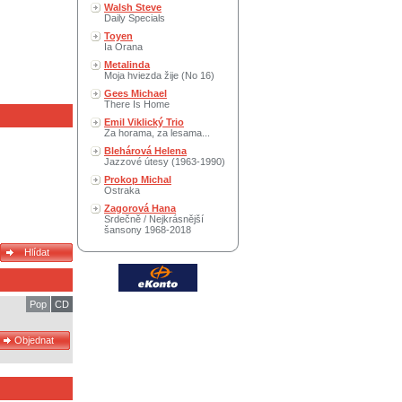
Walsh Steve
Daily Specials
Toyen
Ia Orana
Metalinda
Moja hviezda žije (No 16)
Gees Michael
There Is Home
Emil Viklický Trio
Za horama, za lesama...
Blehárová Helena
Jazzové útesy (1963-1990)
Prokop Michal
Ostraka
Zagorová Hana
Srdečně / Nejkrásnější
šansony 1968-2018
Pop
CD