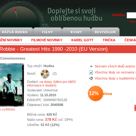
Hledání:
Rozš
IŽNÍ NOVINKY
FILMOVÉ NOVINKY
KAREL GOTT
TRIČKA
ČESKÁ
 Robbie
- Greatest Hits 1990 -2010 (EU Version)
f Consciousness
Typ zboží:
Hudba
Seznam všech titulů autora
Všechny tituly se seznamy 
Nosič:
(2)
Všechny tituly s hudebními
Dodání:
na dotaz (klikni pro bližší
informace k dodání)
Vydavatel:
Universal
12%
sleva
Vydáno:
11.10.2010
EAN/UPC: 5099990783128
Objednací kód:
2040598
o zvětšení.
Běžná cena:
429 Kč
378 Kč
Naše cena:
(vč. DPH)
Ušetříte:
51 Kč (12%)