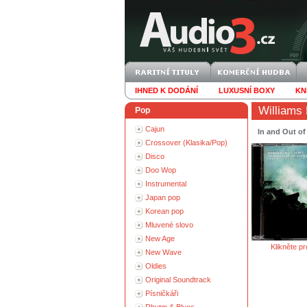
IHNED K DODÁNÍ
LUXUSNÍ BOXY
KN
Williams
Pop
Cajun
In and Out o
Crossover (Klasika/Pop)
Disco
Doo Wop
Instrumental
Japan pop
Korean pop
Mluvené slovo
New Age
Klikněte pr
New Wave
Oldies
Original Soundtrack
Písničkáři