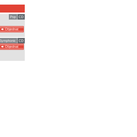
Pop
CD
Symphonic
CD