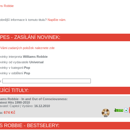
ams Robbie
obnější informace k tomuto titulu?
Napište nám
.
 PES - ZASÍLÁNÍ NOVINEK:
 Vámi zadaných položek naleznete zde
vinky interpreta
Williams Robbie
ovinky od vydavatele
Universal
vinky v kategorii
Pop
vinky v oddělení
Pop
a:
JÍCÍ TITULY:
liams Robbie - In and Out of Consciousness:
atest Hits 1990-2010
avatel:
Capitol
| Vydáno:
16.12.2010
10%
674 Kč
a:
S ROBBIE
- BESTSELERY: