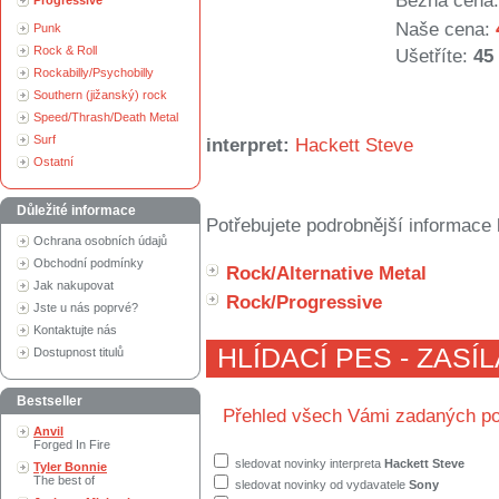
Běžná cena:
Progressive
Naše cena:
Punk
Rock & Roll
Ušetříte:
45
Rockabilly/Psychobilly
Southern (jižanský) rock
Speed/Thrash/Death Metal
Surf
interpret:
Hackett Steve
Ostatní
Důležité informace
Potřebujete podrobnější informace 
Ochrana osobních údajů
Obchodní podmínky
Rock/Alternative Metal
Jak nakupovat
Rock/Progressive
Jste u nás poprvé?
Kontaktujte nás
HLÍDACÍ PES - ZASÍ
Dostupnost titulů
Bestseller
Přehled všech Vámi zadaných po
Anvil
Forged In Fire
sledovat novinky interpreta
Hackett Steve
Tyler Bonnie
The best of
sledovat novinky od vydavatele
Sony