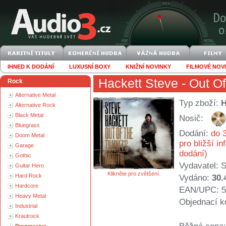
IHNED K DODÁNÍ
LUXUSNÍ BOXY
KNIŽNÍ NOVINKY
FILMOVÉ NOV
Hackett Steve
- Out O
Rock
Alternative Metal
Typ zboží:
Alternative Rock
Black Metal
Nosič:
Bluegrass
Dodání:
do 3
Doom Metal
pro bližší i
Garage
dodání)
Gothic
Vydavatel:
S
Guitar Hero
Klikněte pro zvětšení.
Hard Rock
Vydáno:
30.
Hardcore
EAN/UPC: 5
Heavy Metal
Objednací k
Industrial
Krautrock