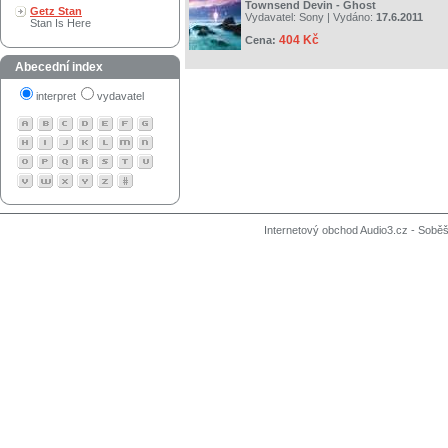
Townsend Devin - Ghost
Getz Stan
Vydavatel:
Sony
| Vydáno:
17.6.2011
Stan Is Here
404 Kč
Cena:
Abecední index
interpret
vydavatel
Internetový obchod Audio3.cz - Soběši