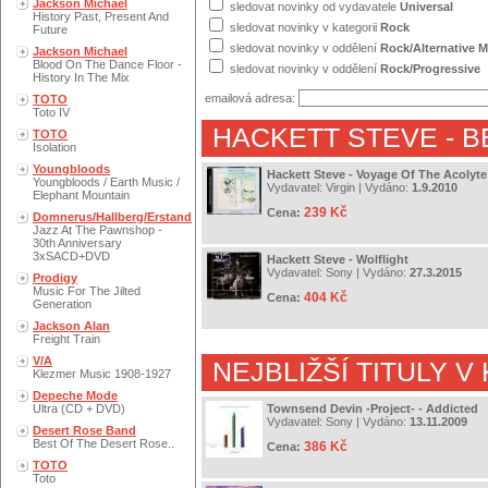
Jackson Michael
sledovat novinky od vydavatele
Universal
History Past, Present And
sledovat novinky v kategorii
Rock
Future
sledovat novinky v oddělení
Rock/Alternative M
Jackson Michael
Blood On The Dance Floor -
sledovat novinky v oddělení
Rock/Progressive
History In The Mix
emailová adresa:
TOTO
Toto IV
HACKETT STEVE
- B
TOTO
Isolation
Youngbloods
Hackett Steve - Voyage Of The Acolyte
Youngbloods / Earth Music /
Vydavatel:
Virgin
| Vydáno:
1.9.2010
Elephant Mountain
239 Kč
Cena:
Domnerus/Hallberg/Erstand
Jazz At The Pawnshop -
30th Anniversary
3xSACD+DVD
Hackett Steve - Wolflight
Vydavatel:
Sony
| Vydáno:
27.3.2015
Prodigy
Music For The Jilted
404 Kč
Cena:
Generation
Jackson Alan
Freight Train
V/A
NEJBLIŽŠÍ TITULY V
Klezmer Music 1908-1927
Depeche Mode
Ultra (CD + DVD)
Townsend Devin -Project- - Addicted
Vydavatel:
Sony
| Vydáno:
13.11.2009
Desert Rose Band
Best Of The Desert Rose..
386 Kč
Cena:
TOTO
Toto