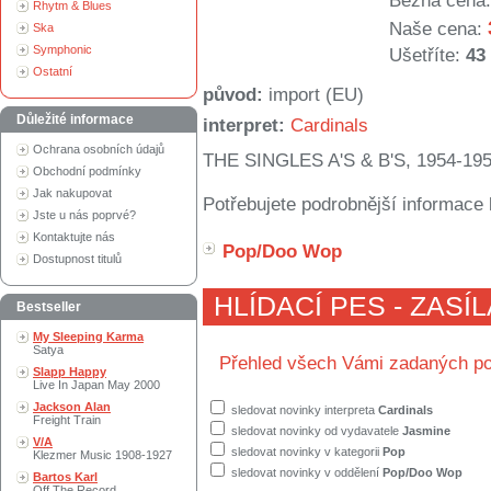
Běžná cena:
Rhytm & Blues
Naše cena:
Ska
Symphonic
Ušetříte:
43
Ostatní
původ:
import (EU)
Důležité informace
interpret:
Cardinals
Ochrana osobních údajů
THE SINGLES A'S & B'S, 1954-19
Obchodní podmínky
Jak nakupovat
Potřebujete podrobnější informace 
Jste u nás poprvé?
Kontaktujte nás
Pop/Doo Wop
Dostupnost titulů
HLÍDACÍ PES - ZASÍ
Bestseller
My Sleeping Karma
Satya
Přehled všech Vámi zadaných po
Slapp Happy
Live In Japan May 2000
Jackson Alan
sledovat novinky interpreta
Cardinals
Freight Train
sledovat novinky od vydavatele
Jasmine
V/A
sledovat novinky v kategorii
Pop
Klezmer Music 1908-1927
sledovat novinky v oddělení
Pop/Doo Wop
Bartos Karl
Off The Record