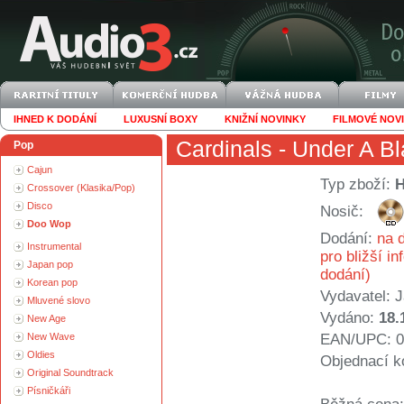
IHNED K DODÁNÍ
LUXUSNÍ BOXY
KNIŽNÍ NOVINKY
FILMOVÉ NOV
Cardinals
- Under A Bl
Pop
Cajun
Typ zboží:
Crossover (Klasika/Pop)
Disco
Nosič:
Doo Wop
Dodání:
na d
Instrumental
pro bližší i
Japan pop
dodání)
Korean pop
Vydavatel:
J
Mluvené slovo
Vydáno:
18.
New Age
New Wave
EAN/UPC: 0
Oldies
Objednací k
Original Soundtrack
Písničkáři