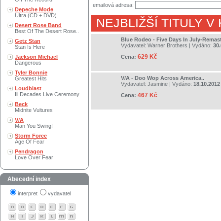
emailová adresa:
Depeche Mode
Ultra (CD + DVD)
NEJBLIŽŠÍ TITULY V
Desert Rose Band
Best Of The Desert Rose..
Blue Rodeo - Five Days In July-Remas
Getz Stan
Vydavatel:
Warner Brothers
| Vydáno:
30.
Stan Is Here
629 Kč
Jackson Michael
Cena:
Dangerous
Tyler Bonnie
V/A - Doo Wop Across America..
Greatest Hits
Vydavatel:
Jasmine
| Vydáno:
18.10.2012
Loudblast
Iii Decades Live Ceremony
467 Kč
Cena:
Beck
Midnite Vultures
V/A
Man You Swing!
Storm Force
Age Of Fear
Pendragon
Love Over Fear
Abecední index
interpret
vydavatel