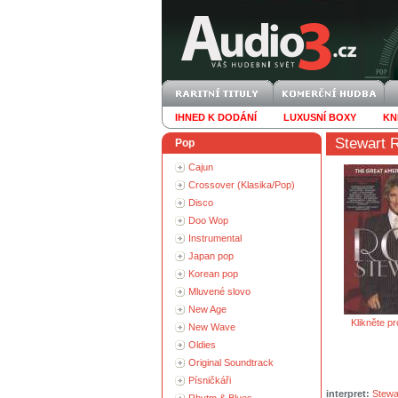
IHNED K DODÁNÍ
LUXUSNÍ BOXY
KN
Stewart 
Pop
Cajun
Crossover (Klasika/Pop)
Disco
Doo Wop
Instrumental
Japan pop
Korean pop
Mluvené slovo
New Age
Klikněte pr
New Wave
Oldies
Original Soundtrack
Písničkáři
interpret:
Stewa