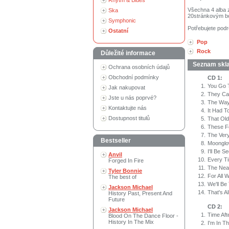
Rhytm & Blues
Všechna 4 alba 
Ska
20stránkovým b
Symphonic
Potřebujete podr
Ostatní
Pop
Rock
Důležité informace
Seznam skl
Ochrana osobních údajů
Obchodní podmínky
CD 1:
1.
You Go 
Jak nakupovat
2.
They Ca
Jste u nás poprvé?
3.
The Way
Kontaktujte nás
4.
It Had T
Dostupnost titulů
5.
That Old
6.
These Fo
7.
The Ver
Bestseller
8.
Moongl
9.
I'll Be S
Anvil
10.
Every T
Forged In Fire
11.
The Nea
Tyler Bonnie
12.
For All
The best of
13.
We'll Be
Jackson Michael
14.
That's Al
History Past, Present And
Future
CD 2:
Jackson Michael
1.
Time Aft
Blood On The Dance Floor -
History In The Mix
2.
I'm In T