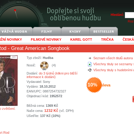
Hledání:
Rozš
IŽNÍ NOVINKY
FILMOVÉ NOVINKY
KAREL GOTT
TRIČKA
ČESKÁ
Rod
- Great American Songbook
Typ zboží:
Hudba
Seznam všech titulů autora
Všechny tituly se seznamy 
Nosič:
(4)
Všechny tituly s hudebními
Dodání:
do 3 týdnů (klikni pro bližší
informace k dodání)
Vydavatel:
Sony
10%
sleva
Vydáno:
18.10.2012
EAN/UPC: 0887254732327
Objednací kód:
1952572
Běžná cena:
1369 Kč
o zvětšení.
1232 Kč
Naše cena:
(vč. DPH)
Ušetříte:
137 Kč (10%)
rt Rod