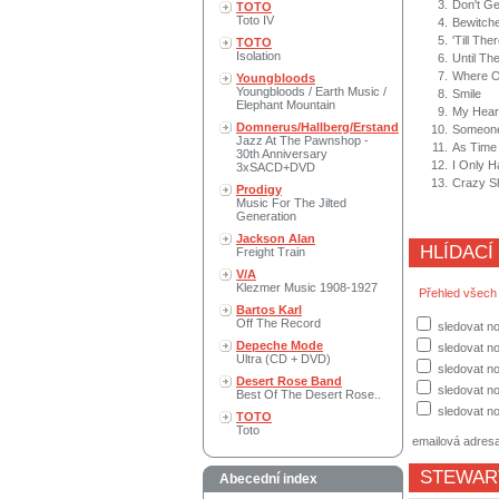
3.
Don't G
TOTO
Toto IV
4.
Bewitche
5.
'Till Th
TOTO
Isolation
6.
Until Th
7.
Where 
Youngbloods
Youngbloods / Earth Music /
8.
Smile
Elephant Mountain
9.
My Heart
Domnerus/Hallberg/Erstand
10.
Someone
Jazz At The Pawnshop -
11.
As Time
30th Anniversary
12.
I Only 
3xSACD+DVD
13.
Crazy S
Prodigy
Music For The Jilted
Generation
Jackson Alan
HLÍDACÍ
Freight Train
V/A
Klezmer Music 1908-1927
Přehled všech
Bartos Karl
Off The Record
sledovat no
Depeche Mode
sledovat n
Ultra (CD + DVD)
sledovat no
Desert Rose Band
sledovat no
Best Of The Desert Rose..
sledovat no
TOTO
Toto
emailová adres
STEWAR
Abecední index