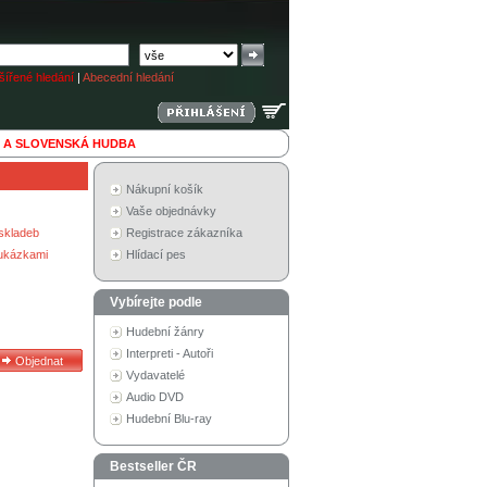
ířené hledání
|
Abecední hledání
 A SLOVENSKÁ HUDBA
Nákupní košík
Vaše objednávky
skladeb
Registrace zákazníka
 ukázkami
Hlídací pes
Vybírejte podle
Hudební žánry
Interpreti - Autoři
Vydavatelé
Audio DVD
Hudební Blu-ray
Bestseller ČR