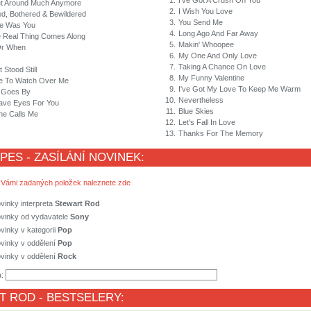
1.
I've Got A Crush On You
et Around Much Anymore
2.
I Wish You Love
d, Bothered & Bewildered
3.
You Send Me
ere Was You
4.
Long Ago And Far Away
e Real Thing Comes Along
5.
Makin' Whoopee
Or When
6.
My One And Only Love
7.
Taking A Chance On Love
 Stood Still
8.
My Funny Valentine
 To Watch Over Me
9.
I've Got My Love To Keep Me Warm
 Goes By
10.
Nevertheless
Have Eyes For You
11.
Blue Skies
he Calls Me
12.
Let's Fall In Love
13.
Thanks For The Memory
 PES - ZASÍLÁNÍ NOVINEK:
 Vámi zadaných položek naleznete zde
vinky interpreta
Stewart Rod
ovinky od vydavatele
Sony
vinky v kategorii
Pop
vinky v oddělení
Pop
vinky v oddělení
Rock
a:
T ROD
- BESTSELERY: