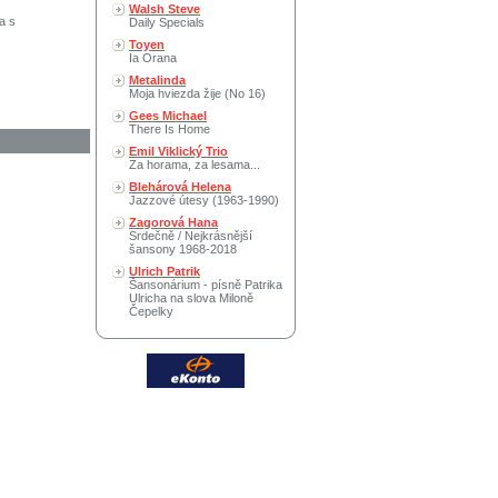
Walsh Steve
a s
Daily Specials
Toyen
Ia Orana
Metalinda
Moja hviezda žije (No 16)
Gees Michael
There Is Home
Emil Viklický Trio
Za horama, za lesama...
Blehárová Helena
Jazzové útesy (1963-1990)
Zagorová Hana
Srdečně / Nejkrásnější
šansony 1968-2018
Ulrich Patrik
Šansonárium - písně Patrika
Ulricha na slova Miloně
Čepelky