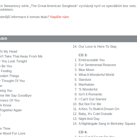
ze Stewartovy série „The Great American Songbook“ vycházejí nyní ve speciálním box setu 
ookletem.
obnější informace k tomuto titulu?
Napište nám
.
adeb
14.
Our Love Is Here To Stay
To My Head
CD 3:
n't Take That Away From Me
1.
Embraceable You
 You Look Tonight
2.
For Sentimental Reasons
o Be You
3.
Blue Moon
 Feeling
4.
What A Wonderful World
olish Things
5.
Stardust
y Thought Of You
6.
Manhattan
ow
7.
'S Wonderful
eeing You
8.
Isn't It Romantic
ime We Say Goodbye
9.
I Can't Get Started
rness Of You
10.
But Not For Me
 We Know
11.
A Kiss To Build A Dream On
 Together Again
12.
Baby, It's Cold Outside
l
13.
Night And Day
14.
A Nightingale Sang In Berkeley Square
er Time
CD 4:
he Mood For Love