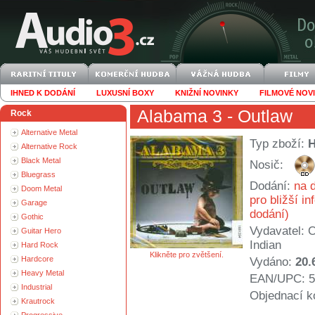
IHNED K DODÁNÍ
LUXUSNÍ BOXY
KNIŽNÍ NOVINKY
FILMOVÉ NOV
Alabama 3
- Outlaw
Rock
Alternative Metal
Typ zboží:
Alternative Rock
Black Metal
Nosič:
Bluegrass
Dodání:
na d
Doom Metal
pro bližší i
Garage
dodání)
Gothic
Vydavatel:
O
Guitar Hero
Indian
Hard Rock
Klikněte pro zvětšení.
Hardcore
Vydáno:
20.
Heavy Metal
EAN/UPC: 5
Industrial
Objednací k
Krautrock