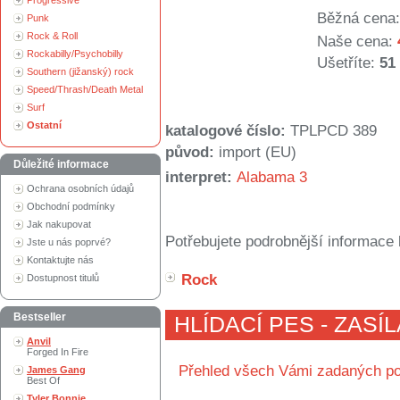
Progressive
Běžná cena:
Punk
Rock & Roll
Naše cena:
Rockabilly/Psychobilly
Ušetříte:
51
Southern (jižanský) rock
Speed/Thrash/Death Metal
Surf
Ostatní
katalogové číslo:
TPLPCD 389
původ:
import (EU)
Důležité informace
interpret:
Alabama 3
Ochrana osobních údajů
Obchodní podmínky
Jak nakupovat
Potřebujete podrobnější informace 
Jste u nás poprvé?
Kontaktujte nás
Rock
Dostupnost titulů
Bestseller
HLÍDACÍ PES - ZASÍ
Anvil
Forged In Fire
Přehled všech Vámi zadaných po
James Gang
Best Of
Tyler Bonnie