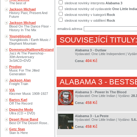
The best of
sledovat novinky interpreta
Alabama 3
sledovat novinky od vydavatele
One Little Indi
Jackson Michael
History Past, Present And
sledovat novinky v kategorii
Rock
Future
sledovat novinky v oddělení
Rock
Jackson Michael
Blood On The Dance Floor -
emailová adresa:
History In The Mix
Youngbloods
SOUVISEJÍCÍ TITULY
Youngbloods / Earth Music /
Elephant Mountain
Domnerus/Hallberg/Erstand
Alabama 3 - Outlaw
Jazz At The Pawnshop -
Vydavatel:
One Little Independent
| Vydá
30th Anniversary
3xSACD+DVD
404 Kč
Cena:
Prodigy
Music For The Jilted
Generation
ALABAMA 3
- BESTS
Jackson Alan
Freight Train
V/A
Alabama 3 - Power In The Blood
Klezmer Music 1908-1927
Vydavatel:
One Little Indian
| Vydáno:
28.
Bartos Karl
458 Kč
Cena:
Off The Record
Depeche Mode
Ultra (CD + DVD)
Alabama 3 - La Peste
Desert Rose Band
Vydavatel:
One Little Indian
| Vydáno:
5.6
Best Of The Desert Rose..
458 Kč
Cena:
Getz Stan
Stan Is Here