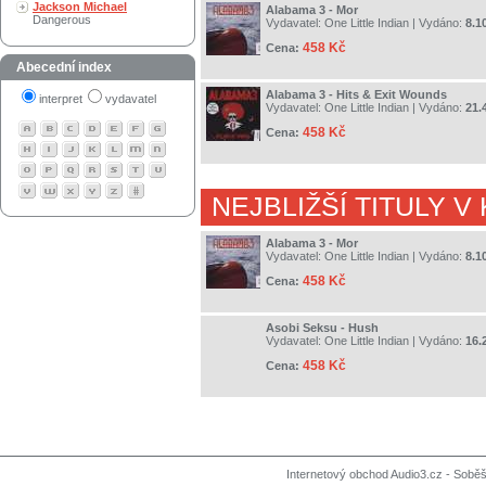
Jackson Michael
Alabama 3 - Mor
Dangerous
Vydavatel:
One Little Indian
| Vydáno:
8.1
458 Kč
Cena:
Abecední index
Alabama 3 - Hits & Exit Wounds
interpret
vydavatel
Vydavatel:
One Little Indian
| Vydáno:
21.
458 Kč
Cena:
NEJBLIŽŠÍ TITULY V
Alabama 3 - Mor
Vydavatel:
One Little Indian
| Vydáno:
8.1
458 Kč
Cena:
Asobi Seksu - Hush
Vydavatel:
One Little Indian
| Vydáno:
16.
458 Kč
Cena:
Internetový obchod Audio3.cz - Soběši