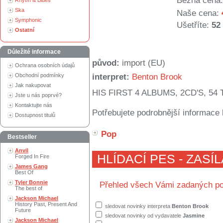
Běžná cena:
Rhytm & Blues
Ska
Naše cena:
Symphonic
Ušetříte:
52
Ostatní
Důležité informace
původ:
import (EU)
Ochrana osobních údajů
Obchodní podmínky
interpret:
Benton Brook
Jak nakupovat
HIS FIRST 4 ALBUMS, 2CD'S, 54
Jste u nás poprvé?
Kontaktujte nás
Potřebujete podrobnější informace 
Dostupnost titulů
Pop
Bestseller
Anvil
HLÍDACÍ PES - ZASÍ
Forged In Fire
James Gang
Best Of
Tyler Bonnie
Přehled všech Vámi zadaných po
The best of
Jackson Michael
History Past, Present And
sledovat novinky interpreta
Benton Brook
Future
sledovat novinky od vydavatele
Jasmine
Jackson Michael