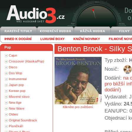
IHNED K DODÁNÍ
LUXUSNÍ BOXY
KNIŽNÍ NOVINKY
FILMOVÉ NOV
Benton Brook
- Silky 
Pop
Cajun
Typ zboží:
Crossover (Klasika/Pop)
Disco
Nosič:
Doo Wop
Dodání:
na d
Instrumental
pro bližší i
Japan pop
dodání)
Korean pop
Vydavatel:
J
Mluvené slovo
New Age
Vydáno:
24.
Klikněte pro zvětšení.
New Wave
EAN/UPC: 0
Oldies
Objednací k
Original Soundtrack
Písničkáři