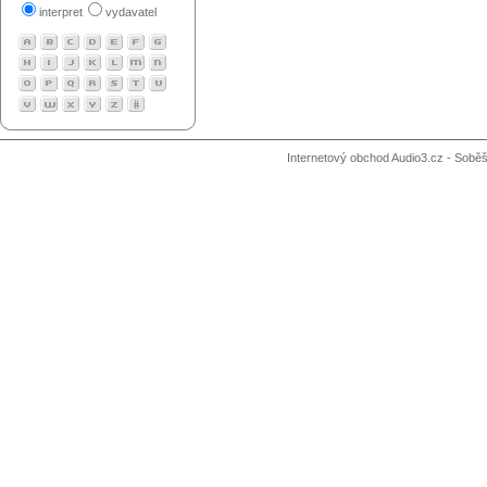
interpret
vydavatel
Internetový obchod Audio3.cz - Soběši