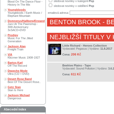
sledovat novinky v kategorii
Pop
Blood On The Dance Floor -
History In The Mix
sledovat novinky v oddělení
Pop
Youngbloods
Youngbloods / Earth Music /
emailová adresa:
Elephant Mountain
BENTON BROOK
- B
Domnerus/Hallberg/Erstand
Jazz At The Pawnshop -
30th Anniversary
3xSACD+DVD
Prodigy
NEJBLIŽŠÍ TITULY V
Music For The Jilted
Generation
Little Richard - Heroes Collection
Jackson Alan
Vydavatel:
Pegasus
| Vydáno:
11.8.2017
Freight Train
206 Kč
V/A
Cena:
Klezmer Music 1908-1927
Bartos Karl
Beehive Plains - Tape
Off The Record
Vydavatel:
Sound Pollution
| Vydáno:
3.6.
Depeche Mode
Ultra (CD + DVD)
611 Kč
Cena:
Desert Rose Band
Best Of The Desert Rose..
Getz Stan
Stan Is Here
Jackson Michael
Dangerous
Abecední index