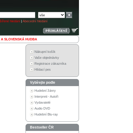
ířené hledání
|
Abecední hledání
 A SLOVENSKÁ HUDBA
Nákupní košík
Vaše objednávky
Registrace zákazníka
Hlídací pes
Vybírejte podle
Hudební žánry
Interpreti - Autoři
Vydavatelé
Audio DVD
Hudební Blu-ray
Bestseller ČR