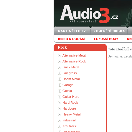
IHNED K DODÁNÍ
LUXUSNÍ BOXY
KN
Rock
Toto zboží již 
Alternative Metal
Je možné, že zbo
Alternative Rock
Black Metal
Bluegrass
Doom Metal
Garage
Gothic
Guitar Hero
Hard Rock
Hardcore
Heavy Metal
Industrial
Krautrock