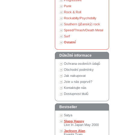
Progressive
Punk
Rock & Roll
Rockabilly/Psychobilly
Southern (jižanský) rock
Speed/Thrash/Death Metal
Surf
Ostatní
Důležité informace
Ochrana osobních údajů
Obchodní podmínky
Jak nakupovat
Jste u nás poprvé?
Kontaktujte nás
Dostupnost titulů
Bestseller
Satya
Slapp Happy
Live In Japan May 2000
Jackson Alan
Freight Train