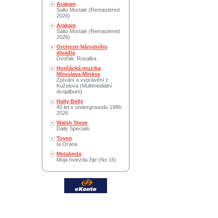
Arakain
Salto Mortale (Remastered
2026)
Arakain
Salto Mortale (Remastered
2026)
Orchestr Národního
divadla
Dvořák: Rusalka
Horňácká muzika
Miroslava Minkse
Zpívání a vyprávění z
Kuželova (Multimediální
dvojalbum)
Hally Belly
40 let v undergroundu 1986-
2026
Walsh Steve
Daily Specials
Toyen
Ia Orana
Metalinda
Moja hviezda žije (No 16)