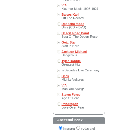
V/A
Klezmer Music 1908-1927
Bartos Karl
Off The Record
Depeche Mode
Ultra (CD + DVD)
Desert Rose Band
Best Of The Desert Rose..
Getz Stan
Stan Is Here
Jackson Michael
Dangerous
Tyler Bonnie
Greatest Hits
Iii Decades Live Ceremony
Beck
Midnite Vultures
V/A
Man You Swing!
Storm Force
Age Of Fear
Pendragon
Love Over Fear
Abecední index
interpret
vydavatel