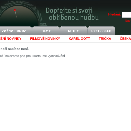
Hledání:
Rozš
IŽNÍ NOVINKY
FILMOVÉ NOVINKY
KAREL GOTT
TRIČKA
ČESKÁ
v naší nabídce není.
ží naleznete pod jinou kartou ve vyhledávání.