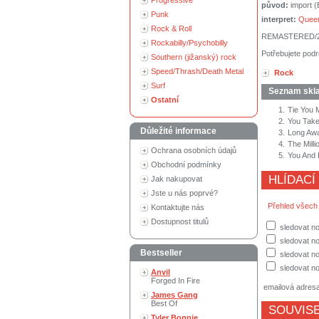
Progressive
původ:
import 
Punk
interpret:
Quee
Rock & Roll
REMASTERED/2
Rockabilly/Psychobilly
Potřebujete podr
Southern (jižanský) rock
Speed/Thrash/Death Metal
Rock
Surf
Seznam skl
Ostatní
1.
Tie You 
2.
You Tak
Důležité informace
3.
Long Aw
4.
The Milli
Ochrana osobních údajů
5.
You And 
Obchodní podmínky
HLÍDACÍ
Jak nakupovat
Jste u nás poprvé?
Přehled všech
Kontaktujte nás
Dostupnost titulů
sledovat no
sledovat n
Bestseller
sledovat no
sledovat no
Anvil
Forged In Fire
emailová adres
James Gang
Best Of
SOUVISE
Tyler Bonnie