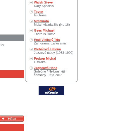
Walsh Steve
Daily Specials
Toyen
Ia Orana
Metalinda
Moja hviezda žije (No 16)
Gees Michael
There Is Home
Emil Viklický Trio
Za horama, za lesama...
ter
Blehárová Helena
Jazzové útesy (1963-1990)
Prokop Michal
Ostraka
Zagorová Hana
Srdečně / Nejkrásnější
šansony 1968-2018