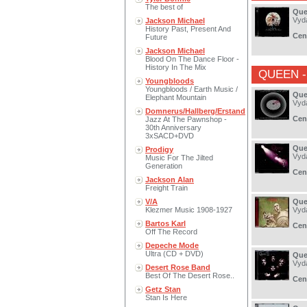
The best of
Que
Vyd
Jackson Michael
History Past, Present And
Cen
Future
Jackson Michael
Blood On The Dance Floor -
History In The Mix
QUEEN
-
Youngbloods
Youngbloods / Earth Music /
Que
Elephant Mountain
Vyd
Domnerus/Hallberg/Erstand
Cen
Jazz At The Pawnshop -
30th Anniversary
3xSACD+DVD
Que
Prodigy
Vyd
Music For The Jilted
Generation
Cen
Jackson Alan
Freight Train
V/A
Que
Klezmer Music 1908-1927
Vyd
Bartos Karl
Cen
Off The Record
Depeche Mode
Ultra (CD + DVD)
Que
Vyd
Desert Rose Band
Best Of The Desert Rose..
Cen
Getz Stan
Stan Is Here