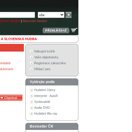
ířené hledání
|
Abecední hledání
 A SLOVENSKÁ HUDBA
Nákupní košík
Vaše objednávky
skladeb
Registrace zákazníka
 ukázkami
Hlídací pes
Vybírejte podle
Hudební žánry
Interpreti - Autoři
Vydavatelé
Audio DVD
Hudební Blu-ray
Bestseller ČR