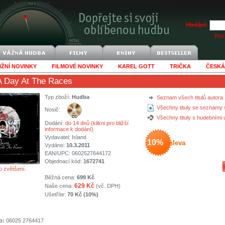
Hledání:
Rozš
IŽNÍ NOVINKY
FILMOVÉ NOVINKY
KAREL GOTT
TRIČKA
ČESKÁ
A Day At The Races
Typ zboží:
Hudba
Seznam všech titulů autora
Všechny tituly se seznamy 
Nosič:
Všechny tituly s hudebními
Dodání:
do 14 dnů (klikni pro bližší
informace k dodání)
Vydavatel:
Island
10%
sleva
Vydáno:
10.3.2011
EAN/UPC: 0602527644172
Objednací kód:
1672741
o zvětšení.
Běžná cena:
699 Kč
629 Kč
Naše cena:
(vč. DPH)
Ušetříte:
70 Kč (10%)
o:
06025 2764417