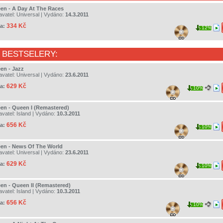
en - A Day At The Races
avatel:
Universal
| Vydáno:
14.3.2011
334 Kč
a:
12%
 BESTSELERY:
en - Jazz
avatel:
Universal
| Vydáno:
23.6.2011
629 Kč
a:
10%
en - Queen I (Remastered)
avatel:
Island
| Vydáno:
10.3.2011
656 Kč
a:
10%
en - News Of The World
avatel:
Universal
| Vydáno:
23.6.2011
629 Kč
a:
10%
en - Queen II (Remastered)
avatel:
Island
| Vydáno:
10.3.2011
656 Kč
a:
10%