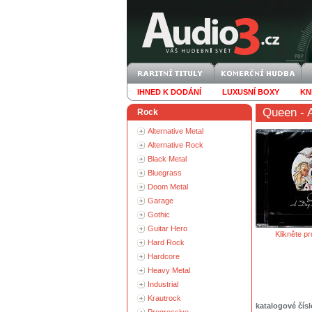
IHNED K DODÁNÍ
LUXUSNÍ BOXY
KN
Queen
- 
Rock
Alternative Metal
Alternative Rock
Black Metal
Bluegrass
Doom Metal
Garage
Gothic
Guitar Hero
Klikněte pr
Hard Rock
Hardcore
Heavy Metal
Industrial
Krautrock
katalogové čísl