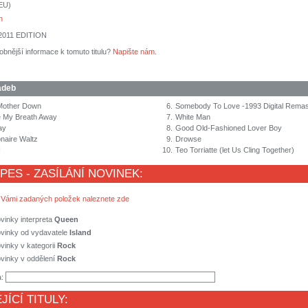
(EU)
n
011 EDITION
obnější informace k tomuto titulu?
Napište nám
.
adeb
Mother Down
6.
Somebody To Love -1993 Digital Remas
e My Breath Away
7.
White Man
ay
8.
Good Old-Fashioned Lover Boy
onaire Waltz
9.
Drowse
I
10.
Teo Torriatte (let Us Cling Together)
 PES - ZASÍLÁNÍ NOVINEK:
 Vámi zadaných položek naleznete zde
vinky interpreta
Queen
ovinky od vydavatele
Island
vinky v kategorii
Rock
vinky v oddělení
Rock
a:
JÍCÍ TITULY: