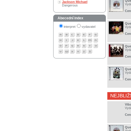
Que
Jackson Michael
Vyd
Dangerous
Cen
Abecední index
Que
interpret
vydavatel
Vyd
Cen
Que
Vyd
Cen
Que
Vyd
Cen
NEJBLIŽ
Vib
Vyd
Cen
Que
Vyd