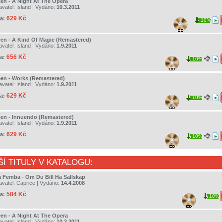
en - A Night At The Opera
avatel:
Island
| Vydáno:
10.3.2011
629 Kč
a:
10%
en - A Kind Of Magic (Remastered)
avatel:
Island
| Vydáno:
1.9.2011
656 Kč
a:
10%
en - Works (Remastered)
avatel:
Island
| Vydáno:
1.9.2011
629 Kč
a:
10%
en - Innuendo (Remastered)
avatel:
Island
| Vydáno:
1.9.2011
629 Kč
a:
10%
ŠÍ TITULY V KATALOGU:
a Femba - Om Du Bill Ha Sallskap
avatel:
Caprice
| Vydáno:
14.4.2008
584 Kč
a:
10%
en - A Night At The Opera
avatel:
Island
| Vydáno:
10.3.2011