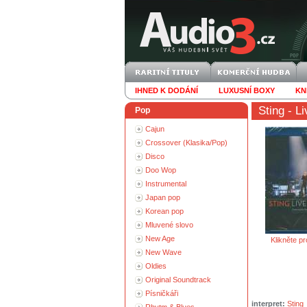
IHNED K DODÁNÍ
LUXUSNÍ BOXY
KN
Sting
- Li
Pop
Cajun
Crossover (Klasika/Pop)
Disco
Doo Wop
Instrumental
Japan pop
Korean pop
Mluvené slovo
New Age
Klikněte pr
New Wave
Oldies
Original Soundtrack
Písničkáři
interpret:
Sting