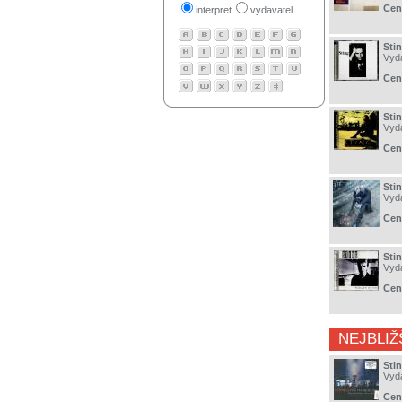
Cen
interpret
vydavatel
Stin
Vyd
Cen
Sti
Vyd
Cen
Stin
Vyd
Cen
Sti
Vyd
Cen
NEJBLIŽ
Sti
Vyd
Cen