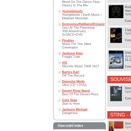
Blood On The Dance Floor -
History In The Mix
Rol
ray
Youngbloods
Vyd
Youngbloods / Earth Music /
Elephant Mountain
Cen
Domnerus/Hallberg/Erstand
Jazz At The Pawnshop -
Clap
30th Anniversary
Vyd
3xSACD+DVD
Cen
Prodigy
Music For The Jilted
Generation
Oldf
Jackson Alan
Vyd
Freight Train
11.1
V/A
Klezmer Music 1908-1927
Cen
Bartos Karl
Off The Record
SOUVISE
Depeche Mode
Ultra (CD + DVD)
Stin
Desert Rose Band
Vyd
Best Of The Desert Rose..
Cen
Getz Stan
Stan Is Here
Jackson Michael
Dangerous
STING
- 
Sti
Abecední index
Vyd