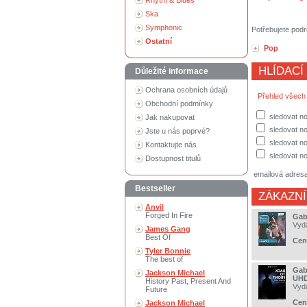
Rhytm & Blues
Ska
Symphonic
Potřebujete podr
Ostatní
Pop
HLÍDACÍ
Důležité informace
Ochrana osobních údajů
Přehled všech
Obchodní podmínky
sledovat no
Jak nakupovat
sledovat n
Jste u nás poprvé?
sledovat no
Kontaktujte nás
sledovat no
Dostupnost titulů
emailová adres
Bestseller
ZÁKAZNÍ
Anvil
Forged In Fire
Gabr
Vyd
James Gang
Best Of
Cen
Tyler Bonnie
The best of
Gab
Jackson Michael
UH
History Past, Present And
Vyd
Future
Cen
Jackson Michael