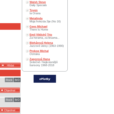
Walsh Steve
Daily Specials
Toyen
Ia Orana
Metalinda
Moja hviezda žije (No 16)
Gees Michael
There Is Home
Emil Viklický Trio
Za horama, za lesama...
Blehárová Helena
Jazzové útesy (1963-1990)
Prokop Michal
Ostraka
Zagorová Hana
Srdečně / Nejkrásnější
šansony 1968-2018
Rock
BrD
Rock
BrD