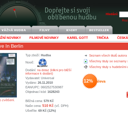
Hledání:
Rozš
IŽNÍ NOVINKY
FILMOVÉ NOVINKY
KAREL GOTT
TRIČKA
ČESKÁ
ve In Berlin
Typ zboží:
Hudba
Seznam všech titulů autora
Všechny tituly se seznamy 
Nosič:
Všechny tituly s hudebními
Dodání:
na dotaz (klikni pro bližší
informace k dodání)
Vydavatel:
Universal
12%
sleva
Vydáno:
26.11.2010
EAN/UPC: 0602527530987
Objednací kód:
1628243
o zvětšení.
Běžná cena:
579 Kč
510 Kč
Naše cena:
(vč. DPH)
Ušetříte:
69 Kč (12%)