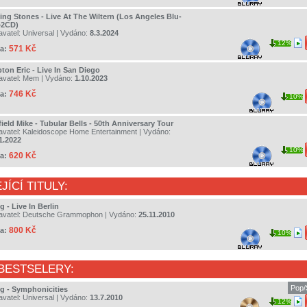
ling Stones - Live At The Wiltern (Los Angeles Blu-
+2CD)
avatel:
Universal
| Vydáno:
8.3.2024
12%
571 Kč
a:
ton Eric - Live In San Diego
avatel:
Mem
| Vydáno:
1.10.2023
746 Kč
a:
10%
ield Mike - Tubular Bells - 50th Anniversary Tour
avatel:
Kaleidoscope Home Entertainment
| Vydáno:
1.2022
10%
620 Kč
a:
JÍCÍ TITULY:
g - Live In Berlin
avatel:
Deutsche Grammophon
| Vydáno:
25.11.2010
800 Kč
a:
10%
BESTSELERY:
Pop/
ng - Symphonicities
avatel:
Universal
| Vydáno:
13.7.2010
12%