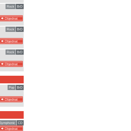
Rock
BrD
Rock
BrD
Rock
BrD
Pop
BrD
Symphonic
CD