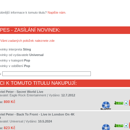
obnější informace k tomuto titulu?
Napište nám
.
 PES - ZASÍLÁNÍ NOVINEK:
 Vámi zadaných položek naleznete zde
vinky interpreta
Sting
ovinky od vydavatele
Universal
vinky v kategorii
Pop
vinky v oddělení
Pop
a:
CI K TOMUTO TITULU NAKUPUJÍ:
iel Peter - Secret World Live
avatel:
Eagle Rock Entertainment
| Vydáno:
12.7.2012
800 Kč
a:
10%
riel Peter - Back To Front - Live in London On 4K
D
avatel:
Universal
| Vydáno:
10.5.2024
12%
823 Kč
a: