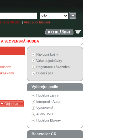
ířené hledání
|
Abecední hledání
 A SLOVENSKÁ HUDBA
Nákupní košík
Vaše objednávky
skladeb
Registrace zákazníka
 ukázkami
Hlídací pes
Vybírejte podle
Hudební žánry
Interpreti - Autoři
Vydavatelé
Audio DVD
Hudební Blu-ray
Bestseller ČR