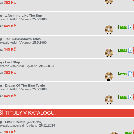
263 Kč
a:
g - ...Nothing Like The Sun
avatel:
A&M
| Vydáno:
25.5.2000
449 Kč
a:
10%
ng - Ten Summoner's Tales
avatel:
A&M
| Vydáno:
25.5.2000
449 Kč
a:
10%
g - Last Ship
avatel:
Universal
| Vydáno:
20.9.2013
263 Kč
a:
12%
ng - Dream Of The Blue Turtle
avatel:
A&M
| Vydáno:
25.5.2000
449 Kč
a:
10%
ŠÍ TITULY V KATALOGU:
ng - Live In Berlin (CD+DVD)
avatel:
Universal
| Vydáno:
26.11.2010
483 Kč
a:
12%