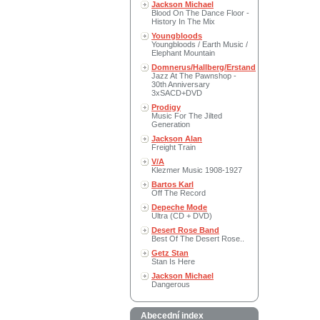
Jackson Michael
Blood On The Dance Floor -
History In The Mix
Youngbloods
Youngbloods / Earth Music /
Elephant Mountain
Domnerus/Hallberg/Erstand
Jazz At The Pawnshop -
30th Anniversary
3xSACD+DVD
Prodigy
Music For The Jilted
Generation
Jackson Alan
Freight Train
V/A
Klezmer Music 1908-1927
Bartos Karl
Off The Record
Depeche Mode
Ultra (CD + DVD)
Desert Rose Band
Best Of The Desert Rose..
Getz Stan
Stan Is Here
Jackson Michael
Dangerous
Abecední index