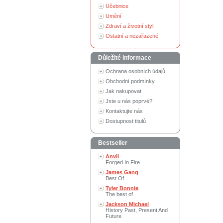
Učebnice
Umění
Zdraví a životní styl
Ostatní a nezařazené
Důležité informace
Ochrana osobních údajů
Obchodní podmínky
Jak nakupovat
Jste u nás poprvé?
Kontaktujte nás
Dostupnost titulů
Bestseller
Anvil
Forged In Fire
James Gang
Best Of
Tyler Bonnie
The best of
Jackson Michael
History Past, Present And
Future