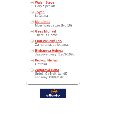
Walsh Steve
Daily Specials
Toyen
Ia Orana
Metalinda
Moja hviezda žije (No 16)
Gees Michael
There Is Home
Emil Viklický Trio
Za horama, za lesama...
Blehárová Helena
Jazzové útesy (1963-1990)
Prokop Michal
Ostraka
Zagorová Hana
Srdečně / Nejkrásnější
šansony 1968-2018