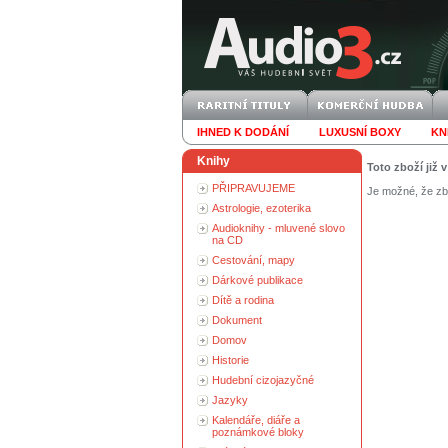
IHNED K DODÁNÍ
LUXUSNÍ BOXY
KN
Knihy
Toto zboží již 
PŘIPRAVUJEME
Je možné, že zbo
Astrologie, ezoterika
Audioknihy - mluvené slovo
na CD
Cestování, mapy
Dárkové publikace
Dítě a rodina
Dokument
Domov
Historie
Hudební cizojazyčné
Jazyky
Kalendáře, diáře a
poznámkové bloky