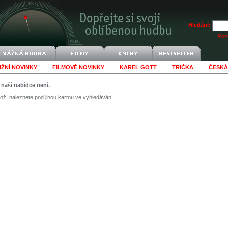
Hledání:
Rozš
IŽNÍ NOVINKY
FILMOVÉ NOVINKY
KAREL GOTT
TRIČKA
ČESKÁ
v naší nabídce není.
ží naleznete pod jinou kartou ve vyhledávání.