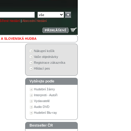
ířené hledání
|
Abecední hledání
 A SLOVENSKÁ HUDBA
Nákupní košík
Vaše objednávky
Registrace zákazníka
Hlídací pes
Vybírejte podle
Hudební žánry
Interpreti - Autoři
Vydavatelé
Audio DVD
Hudební Blu-ray
Bestseller ČR