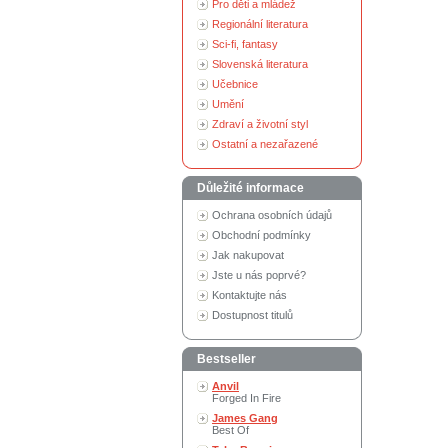
Pro děti a mládež
Regionální literatura
Sci-fi, fantasy
Slovenská literatura
Učebnice
Umění
Zdraví a životní styl
Ostatní a nezařazené
Důležité informace
Ochrana osobních údajů
Obchodní podmínky
Jak nakupovat
Jste u nás poprvé?
Kontaktujte nás
Dostupnost titulů
Bestseller
Anvil
Forged In Fire
James Gang
Best Of