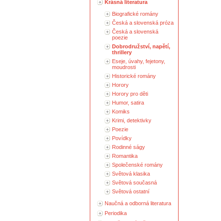
Krásná literatura
Biografické romány
Česká a slovenská próza
Česká a slovenská
poezie
Dobrodružství, napětí,
thrillery
Eseje, úvahy, fejetony,
moudrosti
Historické romány
Horory
Horory pro děti
Humor, satira
Komiks
Krimi, detektivky
Poezie
Povídky
Rodinné ságy
Romantika
Společenské romány
Světová klasika
Světová současná
Světová ostatní
Naučná a odborná literatura
Periodika