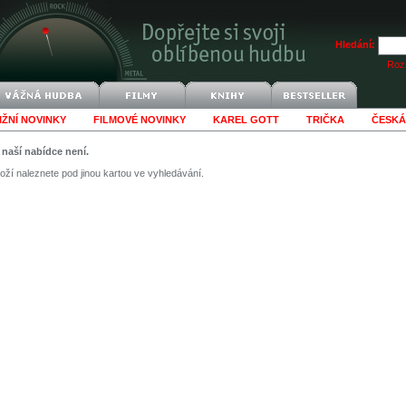
Hledání:
Rozš
IŽNÍ NOVINKY
FILMOVÉ NOVINKY
KAREL GOTT
TRIČKA
ČESKÁ
v naší nabídce není.
ží naleznete pod jinou kartou ve vyhledávání.