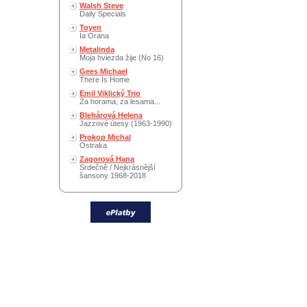
Walsh Steve
Daily Specials
Toyen
Ia Orana
Metalinda
Moja hviezda žije (No 16)
Gees Michael
There Is Home
Emil Viklický Trio
Za horama, za lesama...
Blehárová Helena
Jazzové útesy (1963-1990)
Prokop Michal
Ostraka
Zagorová Hana
Srdečně / Nejkrásnější
šansony 1968-2018