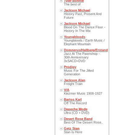
Tyler Bonnie
The best of
Jackson Michael
History Past, Present And
Future
Jackson Michael
Blood On The Dance Floor -
History In The Mix
Youngbloods
Youngbloods / Earth Music /
Elephant Mountain
Domnerus/Hallberg/Erstand
Jazz At The Pawnshop -
30th Anniversary
3xSACD+DVD
Prodigy
Music For The Jilted
Generation
Jackson Alan
Freight Train
V/A
Klezmer Music 1908-1927
Bartos Karl
Off The Record
Depeche Mode
Ultra (CD + DVD)
Desert Rose Band
Best Of The Desert Rose..
Getz Stan
Stan Is Here