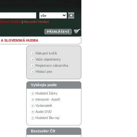
ířené hledání
|
Abecední hledání
 A SLOVENSKÁ HUDBA
Nákupní košík
Vaše objednávky
Registrace zákazníka
Hlídací pes
Vybírejte podle
Hudební žánry
Interpreti - Autoři
Vydavatelé
Audio DVD
Hudební Blu-ray
Bestseller ČR