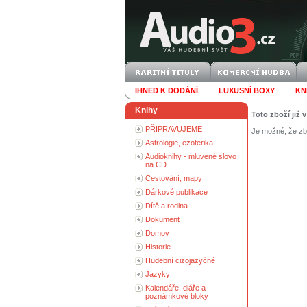
IHNED K DODÁNÍ
LUXUSNÍ BOXY
KN
Knihy
Toto zboží již 
PŘIPRAVUJEME
Je možné, že zbo
Astrologie, ezoterika
Audioknihy - mluvené slovo
na CD
Cestování, mapy
Dárkové publikace
Dítě a rodina
Dokument
Domov
Historie
Hudební cizojazyčné
Jazyky
Kalendáře, diáře a
poznámkové bloky