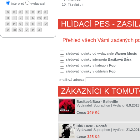
interpret
vydavatel
10.
Ti zvláštní
HLÍDACÍ PES - ZASÍ
Přehled všech Vámi zadaných po
sledovat novinky od vydavatele
Warner Music
sledovat novinky interpreta
Basiková Bára
sledovat novinky v kategorii
Pop
sledovat novinky v oddělení
Pop
emailová adresa:
ZÁKAZNÍCI K TOMUT
Basiková Bára - Belleville
Vydavatel:
Supraphon
| Vydáno:
6.9.2013
149 Kč
Cena:
Bílá Lucie - Recitál
Vydavatel:
Supraphon
| Vydáno:
21.2.201
325 Kč
Cena: