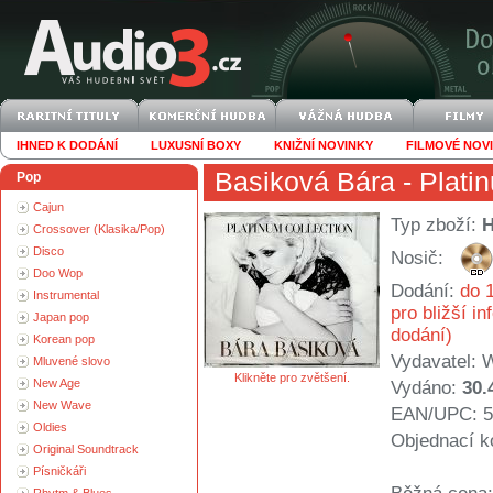
IHNED K DODÁNÍ
LUXUSNÍ BOXY
KNIŽNÍ NOVINKY
FILMOVÉ NOV
Basiková Bára
- Plati
Pop
Cajun
Typ zboží:
Crossover (Klasika/Pop)
Disco
Nosič:
Doo Wop
Dodání:
do 1
Instrumental
pro bližší i
Japan pop
dodání)
Korean pop
Vydavatel:
W
Mluvené slovo
Klikněte pro zvětšení.
New Age
Vydáno:
30.
New Wave
EAN/UPC: 5
Oldies
Objednací k
Original Soundtrack
Písničkáři