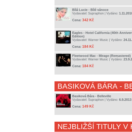
Bílá Lucie - Bílé vánoce
Vydavatel:
Supraphon
| Vydáno:
1.11.201
342 Kč
Cena:
Eagles - Hotel California (40th Anniv
Edition)
Vydavatel:
Warner Music
| Vydáno:
24.11
184 Kč
Cena:
Fleetwood Mac - Mirage (Remastered)
Vydavatel:
Warner Music
| Vydáno:
23.9.
184 Kč
Cena:
BASIKOVÁ BÁRA
- B
Basiková Bára - Belleville
Vydavatel:
Supraphon
| Vydáno:
6.9.2013
149 Kč
Cena:
NEJBLIŽŠÍ TITULY V