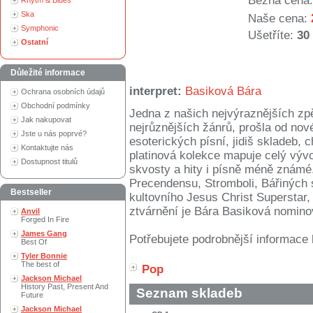
Běžná cena:
Rhytm & Blues
Ska
Naše cena:
Symphonic
Ušetříte:
30
Ostatní
Důležité informace
interpret:
Basiková Bára
Ochrana osobních údajů
Obchodní podmínky
Jedna z našich nejvýraznějších zp
Jak nakupovat
nejrůznějších žánrů, prošla od nové
Jste u nás poprvé?
esoterických písní, jidiš skladeb,
Kontaktujte nás
platinová kolekce mapuje celý vývo
Dostupnost titulů
skvosty a hity i písně méně znám
Precendensu, Stromboli, Bářiných
Bestseller
kultovního Jesus Christ Superstar, 
ztvárnění je Bára Basiková nominov
Anvil
Forged In Fire
James Gang
Potřebujete podrobnější informace 
Best Of
Tyler Bonnie
The best of
Pop
Jackson Michael
History Past, Present And
Seznam skladeb
Future
Jackson Michael