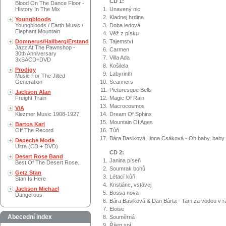
CD 1:
Blood On The Dance Floor -
History In The Mix
1.
Unavený nic
2.
Kladnej hrdina
Youngbloods
Youngbloods / Earth Music /
3.
Doba ledová
Elephant Mountain
4.
Věž z písku
Domnerus/Hallberg/Erstand
5.
Tajemství
Jazz At The Pawnshop -
6.
Carmen
30th Anniversary
7.
Villa Ada
3xSACD+DVD
8.
Košilela
Prodigy
9.
Labyrinth
Music For The Jilted
Generation
10.
Scanners
11.
Picturesque Bells
Jackson Alan
Freight Train
12.
Magic Of Rain
13.
Macrocosmos
V/A
Klezmer Music 1908-1927
14.
Dream Of Sphinx
15.
Mountain Of Ages
Bartos Karl
Off The Record
16.
Tůň
17.
Bára Basiková, Ilona Csáková - Oh baby, baby
Depeche Mode
Ultra (CD + DVD)
CD 2:
Desert Rose Band
1.
Janina píseň
Best Of The Desert Rose..
2.
Soumrak bohů
Getz Stan
3.
Létací kůň
Stan Is Here
4.
Kristiáne, vstávej
Jackson Michael
5.
Bossa nova
Dangerous
6.
Bára Basiková & Dan Bárta - Tam za vodou v r
7.
Eloise
Abecední index
8.
Souměrná
9.
Říjen spí