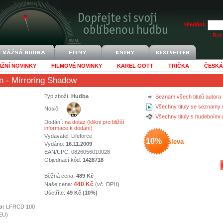
Hledání:
Rozš
IŽNÍ NOVINKY
FILMOVÉ NOVINKY
KAREL GOTT
TRIČKA
ČESKÁ
n
- Mirroring Shadow
Typ zboží:
Hudba
Seznam všech titulů autora
Všechny tituly se seznamy 
Nosič:
Všechny tituly s hudebními
Dodání:
na dotaz (klikni pro bližší
informace k dodání)
Vydavatel:
Lifeforce
10%
sleva
Vydáno:
16.11.2009
EAN/UPC: 0826056010028
Objednací kód:
1428718
Běžná cena:
489 Kč
440 Kč
Naše cena:
(vč. DPH)
Ušetříte:
49 Kč (10%)
o:
LFRCD 100
(EU)