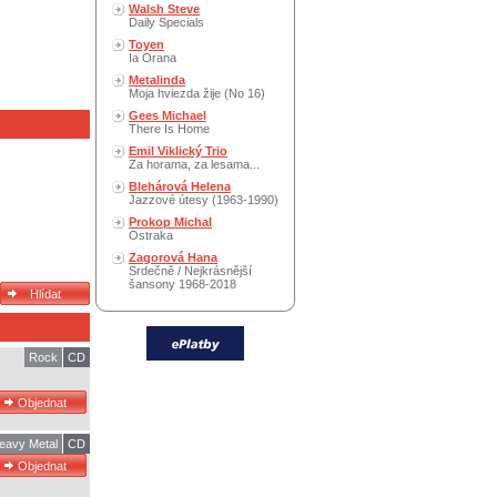
Walsh Steve
Daily Specials
Toyen
Ia Orana
Metalinda
Moja hviezda žije (No 16)
Gees Michael
There Is Home
Emil Viklický Trio
Za horama, za lesama...
Blehárová Helena
Jazzové útesy (1963-1990)
Prokop Michal
Ostraka
Zagorová Hana
Srdečně / Nejkrásnější
šansony 1968-2018
Rock
CD
eavy Metal
CD