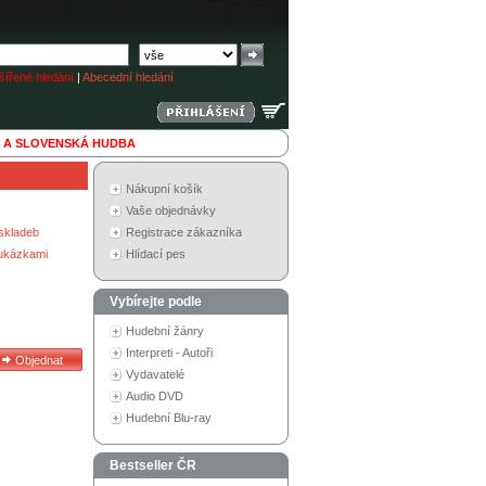
ířené hledání
|
Abecední hledání
 A SLOVENSKÁ HUDBA
Nákupní košík
Vaše objednávky
skladeb
Registrace zákazníka
 ukázkami
Hlídací pes
Vybírejte podle
Hudební žánry
Interpreti - Autoři
Vydavatelé
Audio DVD
Hudební Blu-ray
Bestseller ČR