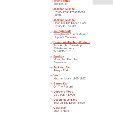
Tyler Bonnie
The best of
Jackson Michael
History Past, Present And
Future
Jackson Michael
Blood On The Dance Floor -
History In The Mix
Youngbloods
Youngbloods / Earth Music /
Elephant Mountain
Domnerus/Hallberg/Erstand
Jazz At The Pawnshop -
30th Anniversary
3xSACD+DVD
Prodigy
Music For The Jilted
Generation
Jackson Alan
Freight Train
V/A
Klezmer Music 1908-1927
Bartos Karl
Off The Record
Depeche Mode
Ultra (CD + DVD)
Desert Rose Band
Best Of The Desert Rose..
Getz Stan
Stan Is Here