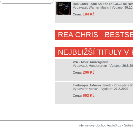
Rea Chris - Still So Far To Go...The Be
Vydavatel:
Warner Music
| Vydáno:
30.10
184 Kč
Cena:
REA CHRIS
- BESTS
NEJBLIŽŠÍ TITULY V
V/A - More Andergraun..
Vydavatel:
Hundergrum
| Vydáno:
20.8.2
206 Kč
Cena:
Froberger Johann Jakob - Complete Ri
Vydavatel:
Aeolus
| Vydáno:
21.8.2009
692 Kč
Cena:
Internetový obchod Audio3.cz - Soběši