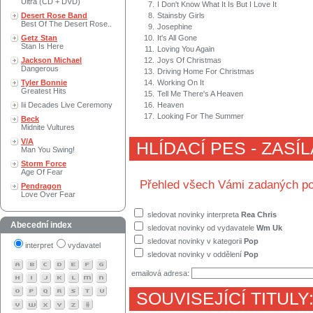
Ultra (CD + DVD)
7.
I Don't Know What It Is But I Love It
Desert Rose Band
8.
Stainsby Girls
Best Of The Desert Rose..
9.
Josephine
Getz Stan
10.
It's All Gone
Stan Is Here
11.
Loving You Again
Jackson Michael
12.
Joys Of Christmas
Dangerous
13.
Driving Home For Christmas
Tyler Bonnie
14.
Working On It
Greatest Hits
15.
Tell Me There's A Heaven
Iii Decades Live Ceremony
16.
Heaven
17.
Looking For The Summer
Beck
Midnite Vultures
V/A
HLÍDACÍ PES - ZASÍ
Man You Swing!
Storm Force
Age Of Fear
Přehled všech Vámi zadaných po
Pendragon
Love Over Fear
sledovat novinky interpreta
Rea Chris
Abecední index
sledovat novinky od vydavatele
Wm Uk
sledovat novinky v kategorii
Pop
interpret
vydavatel
sledovat novinky v oddělení
Pop
emailová adresa:
SOUVISEJÍCÍ TITULY