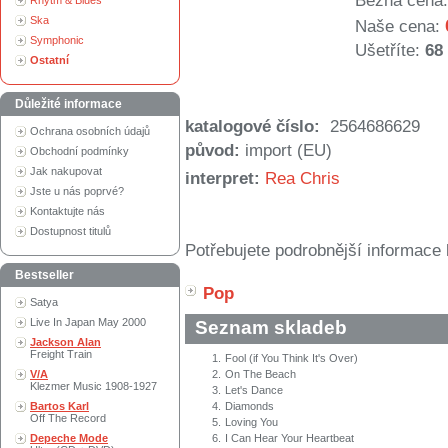
Běžná cena:
Rhytm & Blues
Ska
Naše cena:
Symphonic
Ušetříte:
68
Ostatní
Důležité informace
katalogové číslo:
2564686629
Ochrana osobních údajů
původ:
import (EU)
Obchodní podmínky
Jak nakupovat
interpret:
Rea Chris
Jste u nás poprvé?
Kontaktujte nás
Dostupnost titulů
Potřebujete podrobnější informace 
Bestseller
Pop
Satya
Live In Japan May 2000
Seznam skladeb
Jackson Alan
Freight Train
1.
Fool (if You Think It's Over)
V/A
2.
On The Beach
Klezmer Music 1908-1927
3.
Let's Dance
Bartos Karl
4.
Diamonds
Off The Record
5.
Loving You
Depeche Mode
6.
I Can Hear Your Heartbeat