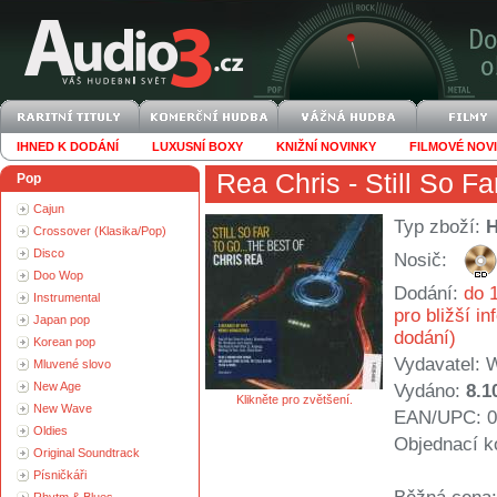
IHNED K DODÁNÍ
LUXUSNÍ BOXY
KNIŽNÍ NOVINKY
FILMOVÉ NOV
Rea Chris
- Still So F
Pop
Cajun
Typ zboží:
Crossover (Klasika/Pop)
Disco
Nosič:
Doo Wop
Dodání:
do 1
Instrumental
pro bližší i
Japan pop
dodání)
Korean pop
Vydavatel:
Mluvené slovo
New Age
Vydáno:
8.1
Klikněte pro zvětšení.
New Wave
EAN/UPC: 0
Oldies
Objednací k
Original Soundtrack
Písničkáři