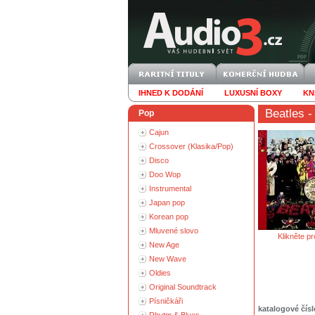
IHNED K DODÁNÍ
LUXUSNÍ BOXY
KN
Beatles
-
Pop
Cajun
Crossover (Klasika/Pop)
Disco
Doo Wop
Instrumental
Japan pop
Korean pop
Mluvené slovo
Klikněte pr
New Age
New Wave
Oldies
Original Soundtrack
Písničkáři
katalogové čísl