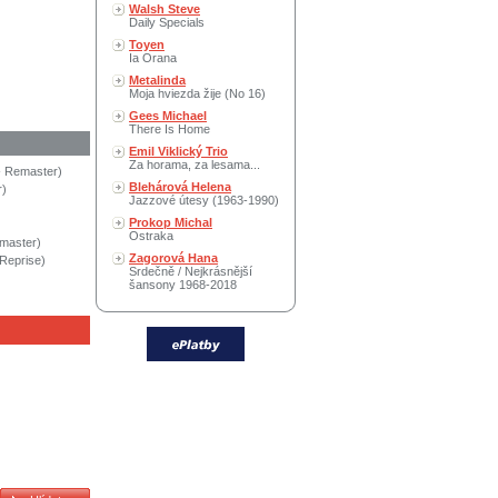
Walsh Steve
Daily Specials
Toyen
Ia Orana
Metalinda
Moja hviezda žije (No 16)
Gees Michael
There Is Home
Emil Viklický Trio
Za horama, za lesama...
 - Remaster)
Blehárová Helena
r)
Jazzové útesy (1963-1990)
Prokop Michal
Ostraka
master)
Zagorová Hana
(Reprise)
Srdečně / Nejkrásnější
šansony 1968-2018