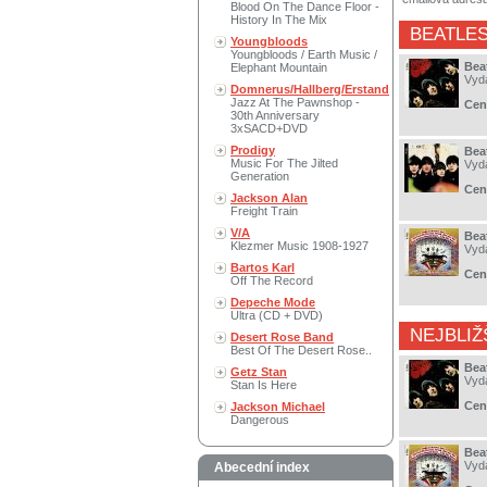
Blood On The Dance Floor -
History In The Mix
BEATLE
Youngbloods
Youngbloods / Earth Music /
Bea
Elephant Mountain
Vyd
Domnerus/Hallberg/Erstand
Jazz At The Pawnshop -
Cen
30th Anniversary
3xSACD+DVD
Prodigy
Bea
Music For The Jilted
Vyd
Generation
Cen
Jackson Alan
Freight Train
V/A
Bea
Klezmer Music 1908-1927
Vyd
Bartos Karl
Cen
Off The Record
Depeche Mode
Ultra (CD + DVD)
NEJBLIŽ
Desert Rose Band
Best Of The Desert Rose..
Bea
Getz Stan
Vyd
Stan Is Here
Cen
Jackson Michael
Dangerous
Bea
Vyd
Abecední index