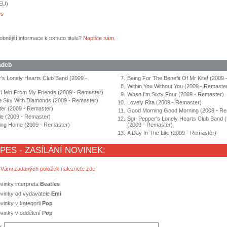
(EU)
es
obnější informace k tomuto titulu?
Napište nám
.
adeb
r's Lonely Hearts Club Band (2009 -
7.
Being For The Benefit Of Mr Kite! (2009
8.
Within You Without You (2009 - Remaste
le Help From My Friends (2009 - Remaster)
9.
When I'm Sixty Four (2009 - Remaster)
e Sky With Diamonds (2009 - Remaster)
10.
Lovely Rita (2009 - Remaster)
ter (2009 - Remaster)
11.
Good Morning Good Morning (2009 - Re
le (2009 - Remaster)
12.
Sgt. Pepper's Lonely Hearts Club Band 
ing Home (2009 - Remaster)
(2009 - Remaster)
13.
A Day In The Life (2009 - Remaster)
 PES - ZASÍLÁNÍ NOVINEK:
 Vámi zadaných položek naleznete zde
vinky interpreta
Beatles
ovinky od vydavatele
Emi
vinky v kategorii
Pop
vinky v oddělení
Pop
a: