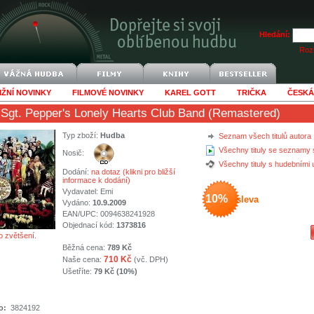
Hledání:
Rozš
IŽNÍ NOVINKY
FILMOVÉ NOVINKY
KAREL GOTT
TRIČKA
ČESKÁ
 Sgt. Pepper's Lonely Hearts Club Band (Remastered)
Typ zboží:
Hudba
Seznam všech titulů autora
Všechny tituly se seznamy 
Nosič:
Všechny tituly s hudebními
Dodání:
na dotaz (klikni pro bližší
informace k dodání)
Vydavatel:
Emi
10%
sleva
Vydáno:
10.9.2009
EAN/UPC: 0094638241928
Objednací kód:
1373816
o zvětšení.
Běžná cena:
789 Kč
710 Kč
Naše cena:
(vč. DPH)
Ušetříte:
79 Kč (10%)
o:
3824192