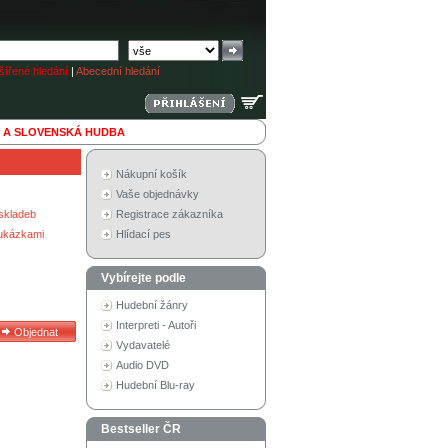
ířené hledání
|
Abecední hledání
 A SLOVENSKÁ HUDBA
Nákupní košík
Vaše objednávky
skladeb
Registrace zákazníka
 ukázkami
Hlídací pes
Vybírejte podle
Hudební žánry
Interpreti - Autoři
Vydavatelé
Audio DVD
Hudební Blu-ray
Bestseller ČR