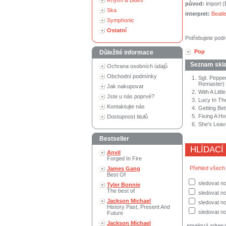
Rhytm & Blues
původ:
import 
Ska
interpret:
Beatl
Symphonic
Ostatní
Potřebujete podr
Pop
Důležité informace
Seznam skl
Ochrana osobních údajů
Obchodní podmínky
1.
Sgt. Peppe
Remaster)
Jak nakupovat
2.
With A Litt
Jste u nás poprvé?
3.
Lucy In Th
Kontaktujte nás
4.
Getting Bet
5.
Fixing A Ho
Dostupnost titulů
6.
She's Leav
Bestseller
HLÍDACÍ
Anvil
Forged In Fire
Přehled všech
James Gang
Best Of
sledovat no
Tyler Bonnie
The best of
sledovat n
Jackson Michael
sledovat no
History Past, Present And
sledovat no
Future
Jackson Michael
emailová adres