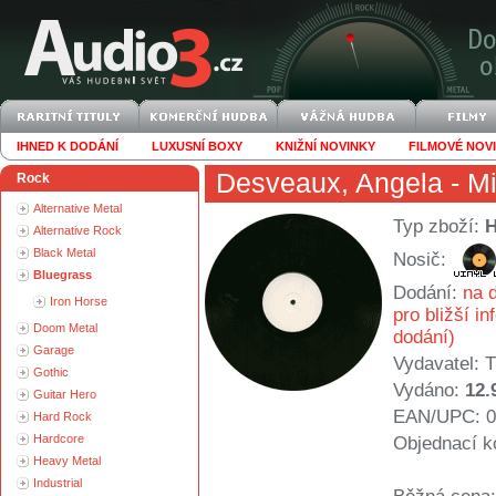
IHNED K DODÁNÍ
LUXUSNÍ BOXY
KNIŽNÍ NOVINKY
FILMOVÉ NOV
Desveaux, Angela
- Mi
Rock
Alternative Metal
Typ zboží:
Alternative Rock
Black Metal
Nosič:
Bluegrass
Dodání:
na d
Iron Horse
pro bližší i
Doom Metal
dodání)
Garage
Vydavatel:
T
Gothic
Vydáno:
12.
Guitar Hero
EAN/UPC: 0
Hard Rock
Hardcore
Objednací k
Heavy Metal
Industrial