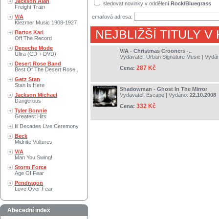
Jackson Alan
sledovat novinky v oddělení
Rock/Bluegrass
Freight Train
V/A
emailová adresa:
Klezmer Music 1908-1927
NEJBLIŽŠÍ TITULY V
Bartos Karl
Off The Record
Depeche Mode
V/A - Christmas Crooners -..
Ultra (CD + DVD)
Vydavatel:
Urban Signature Music
| Vydá
Desert Rose Band
287 Kč
Cena:
Best Of The Desert Rose..
Getz Stan
Stan Is Here
Shadowman - Ghost In The Mirror
Jackson Michael
Vydavatel:
Escape
| Vydáno:
22.10.2008
Dangerous
332 Kč
Cena:
Tyler Bonnie
Greatest Hits
Iii Decades Live Ceremony
Beck
Midnite Vultures
V/A
Man You Swing!
Storm Force
Age Of Fear
Pendragon
Love Over Fear
Abecední index