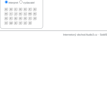
interpret
vydavatel
Internetový obchod Audio3.cz - Soběši