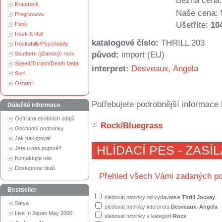
Běžná cena:
Krautrock
Naše cena:
Progressive
Ušetříte:
10
Punk
Rock & Roll
katalogové číslo:
THRILL 203
Rockabilly/Psychobilly
původ:
import (EU)
Southern (jižanský) rock
Speed/Thrash/Death Metal
interpret:
Desveaux, Angela
Surf
Ostatní
Potřebujete podrobnější informace 
Důležité informace
Ochrana osobních údajů
Rock/Bluegrass
Obchodní podmínky
Jak nakupovat
HLÍDACÍ PES - ZASÍ
Jste u nás poprvé?
Kontaktujte nás
Dostupnost titulů
Přehled všech Vámi zadaných po
Bestseller
sledovat novinky od vydavatele
Thrill Jockey
Satya
sledovat novinky interpreta
Desveaux, Angela
Live In Japan May 2000
sledovat novinky v kategorii
Rock