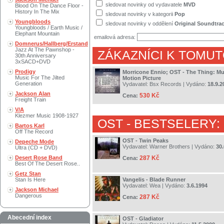
sledovat novinky od vydavatele
MVD
Blood On The Dance Floor -
History In The Mix
sledovat novinky v kategorii
Pop
Youngbloods
sledovat novinky v oddělení
Original Soundtra
Youngbloods / Earth Music /
Elephant Mountain
emailová adresa:
Domnerus/Hallberg/Erstand
Jazz At The Pawnshop -
ZÁKAZNÍCI K TOMUT
30th Anniversary
3xSACD+DVD
Prodigy
Morricone Ennio; OST - The Thing: M
Music For The Jilted
Motion Picture
Generation
Vydavatel:
Bsx Records
| Vydáno:
18.9.2
Jackson Alan
530 Kč
Cena:
Freight Train
V/A
Klezmer Music 1908-1927
OST
- BESTSELERY:
Bartos Karl
Off The Record
OST - Twin Peaks
Depeche Mode
Vydavatel:
Warner Brothers
| Vydáno:
30.
Ultra (CD + DVD)
Desert Rose Band
287 Kč
Cena:
Best Of The Desert Rose..
Getz Stan
Stan Is Here
Vangelis - Blade Runner
Vydavatel:
Wea
| Vydáno:
3.6.1994
Jackson Michael
Dangerous
287 Kč
Cena:
Abecední index
OST - Gladiator