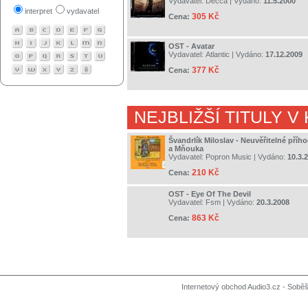
Vydavatel:
Decca
| Vydáno:
11.5.2000
interpret
vydavatel
305 Kč
Cena:
OST - Avatar
Vydavatel:
Atlantic
| Vydáno:
17.12.2009
377 Kč
Cena:
NEJBLIŽŠÍ TITULY V
Švandrlík Miloslav - Neuvěřitelné pří
a Mňouka
Vydavatel:
Popron Music
| Vydáno:
10.3.
210 Kč
Cena:
OST - Eye Of The Devil
Vydavatel:
Fsm
| Vydáno:
20.3.2008
863 Kč
Cena:
Internetový obchod Audio3.cz - Soběši