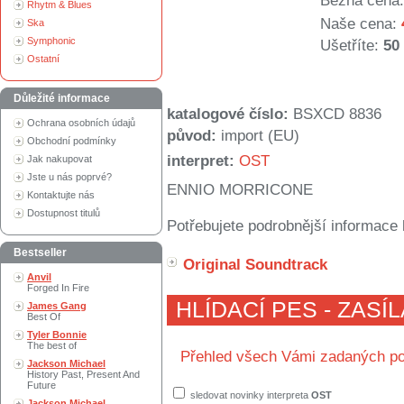
Běžná cena:
Rhytm & Blues
Naše cena:
Ska
Symphonic
Ušetříte:
50
Ostatní
Důležité informace
katalogové číslo:
BSXCD 8836
Ochrana osobních údajů
původ:
import (EU)
Obchodní podmínky
interpret:
OST
Jak nakupovat
Jste u nás poprvé?
ENNIO MORRICONE
Kontaktujte nás
Dostupnost titulů
Potřebujete podrobnější informace 
Bestseller
Original Soundtrack
Anvil
Forged In Fire
HLÍDACÍ PES - ZASÍ
James Gang
Best Of
Tyler Bonnie
The best of
Přehled všech Vámi zadaných po
Jackson Michael
History Past, Present And
Future
sledovat novinky interpreta
OST
Jackson Michael