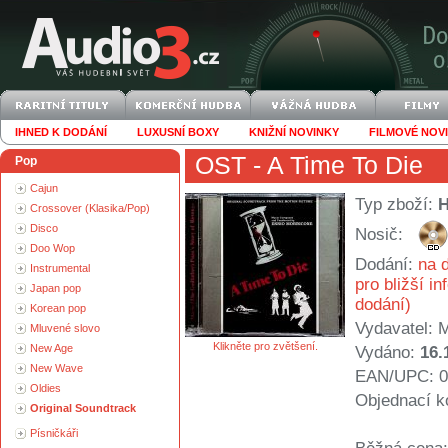
IHNED K DODÁNÍ
LUXUSNÍ BOXY
KNIŽNÍ NOVINKY
FILMOVÉ NOV
OST
- A Time To Die
Pop
Cajun
Typ zboží:
Crossover (Klasika/Pop)
Disco
Nosič:
Doo Wop
Dodání:
na d
Instrumental
pro bližší i
Japan pop
dodání)
Korean pop
Vydavatel:
Mluvené slovo
Klikněte pro zvětšení.
New Age
Vydáno:
16.
New Wave
EAN/UPC: 0
Oldies
Objednací k
Original Soundtrack
Písničkáři