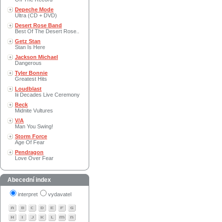
Depeche Mode
Ultra (CD + DVD)
Desert Rose Band
Best Of The Desert Rose..
Getz Stan
Stan Is Here
Jackson Michael
Dangerous
Tyler Bonnie
Greatest Hits
Loudblast
Iii Decades Live Ceremony
Beck
Midnite Vultures
V/A
Man You Swing!
Storm Force
Age Of Fear
Pendragon
Love Over Fear
Abecední index
interpret
vydavatel