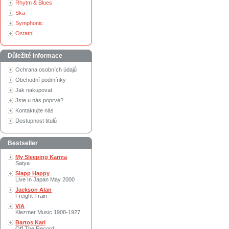
Rhytm & Blues
Ska
Symphonic
Ostatní
Důležité informace
Ochrana osobních údajů
Obchodní podmínky
Jak nakupovat
Jste u nás poprvé?
Kontaktujte nás
Dostupnost titulů
Bestseller
My Sleeping Karma
Satya
Slapp Happy
Live In Japan May 2000
Jackson Alan
Freight Train
V/A
Klezmer Music 1908-1927
Bartos Karl
Off The Record