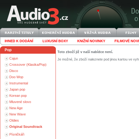
IHNED K DODÁNÍ
LUXUSNÍ BOXY
KNIŽNÍ NOVINKY
FILMOVÉ NOV
Pop
Toto zboží již v naší nabídce není.
Cajun
Je možné, že zboží naleznete pod jinou kartou ve vyh
Crossover (Klasika/Pop)
Disco
Doo Wop
Instrumental
Japan pop
Korean pop
Mluvené slovo
New Age
New Wave
Oldies
Original Soundtrack
Písničkáři