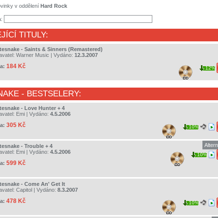
vinky v oddělení
Hard Rock
a:
JÍCÍ TITULY:
tesnake - Saints & Sinners (Remastered)
avatel:
Warner Music
| Vydáno:
12.3.2007
184 Kč
a:
12%
NAKE
- BESTSELERY:
tesnake - Love Hunter + 4
avatel:
Emi
| Vydáno:
4.5.2006
305 Kč
a:
10%
Alter
tesnake - Trouble + 4
avatel:
Emi
| Vydáno:
4.5.2006
10%
599 Kč
a:
tesnake - Come An' Get It
avatel:
Capitol
| Vydáno:
8.3.2007
478 Kč
a:
10%