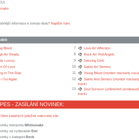
(EU)
snake
obnější informace k tomuto titulu?
Napište nám
.
adeb
7.
g Blood
Love An' Affection
8.
gh An' Ready
Rock An' Roll Angels
9.
dy Luxury
Dancing Girls
10.
im Of Love
Saints An' Sinners
11.
ng In The Rain
Young Blood (monitor mix/early voca
12.
 I Go Again
Saints And Sinners (monitor mix/ear
track)
13.
Soul Survivor (unfinished unrelease
track)
 PES - ZASÍLÁNÍ NOVINEK:
 Vámi zadaných položek naleznete zde
vinky interpreta
Whitesnake
ovinky od vydavatele
Emi
vinky v kategorii
Rock