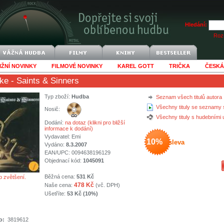
Hledání:
Rozš
IŽNÍ NOVINKY
FILMOVÉ NOVINKY
KAREL GOTT
TRIČKA
ČESKÁ
ke
- Saints & Sinners
Typ zboží:
Hudba
Seznam všech titulů autora
Všechny tituly se seznamy 
Nosič:
Všechny tituly s hudebními
Dodání:
na dotaz (klikni pro bližší
informace k dodání)
Vydavatel:
Emi
10%
sleva
Vydáno:
8.3.2007
EAN/UPC: 0094638196129
Objednací kód:
1045091
Běžná cena:
531 Kč
o zvětšení.
478 Kč
Naše cena:
(vč. DPH)
Ušetříte:
53 Kč (10%)
o:
3819612