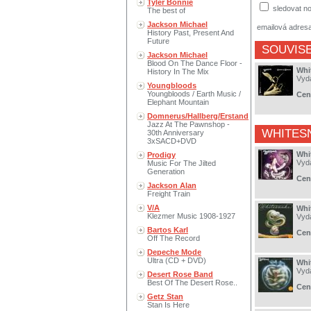
Tyler Bonnie
sledovat no
The best of
Jackson Michael
emailová adres
History Past, Present And
Future
SOUVISE
Jackson Michael
Blood On The Dance Floor -
Whi
History In The Mix
Vyd
Youngbloods
Youngbloods / Earth Music /
Cen
Elephant Mountain
Domnerus/Hallberg/Erstand
Jazz At The Pawnshop -
WHITES
30th Anniversary
3xSACD+DVD
Whi
Prodigy
Vyd
Music For The Jilted
Generation
Cen
Jackson Alan
Freight Train
V/A
Whi
Klezmer Music 1908-1927
Vyd
Bartos Karl
Cen
Off The Record
Depeche Mode
Ultra (CD + DVD)
Whi
Vyd
Desert Rose Band
Best Of The Desert Rose..
Cen
Getz Stan
Stan Is Here