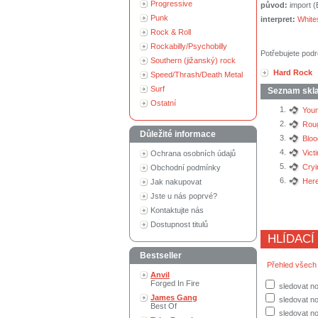
Progressive
původ:
import 
Punk
interpret:
White
Rock & Roll
Rockabilly/Psychobilly
Potřebujete podr
Southern (jižanský) rock
Hard Rock
Speed/Thrash/Death Metal
Surf
Seznam skl
Ostatní
1.
Youn
2.
Rou
Důležité informace
3.
Bloo
4.
Vict
Ochrana osobních údajů
5.
Cryi
Obchodní podmínky
6.
Here
Jak nakupovat
Jste u nás poprvé?
Kontaktujte nás
Dostupnost titulů
HLÍDACÍ
Bestseller
Přehled všech
Anvil
Forged In Fire
sledovat no
James Gang
sledovat n
Best Of
sledovat no