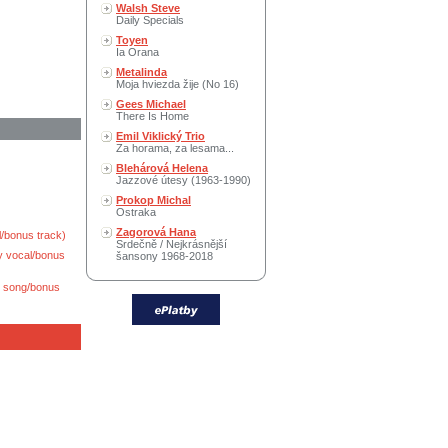
Walsh Steve
Daily Specials
Toyen
Ia Orana
Metalinda
Moja hviezda žije (No 16)
Gees Michael
There Is Home
Emil Viklický Trio
Za horama, za lesama...
Blehárová Helena
Jazzové útesy (1963-1990)
Prokop Michal
Ostraka
Zagorová Hana
l/bonus track)
Srdečně / Nejkrásnější
ly vocal/bonus
šansony 1968-2018
d song/bonus