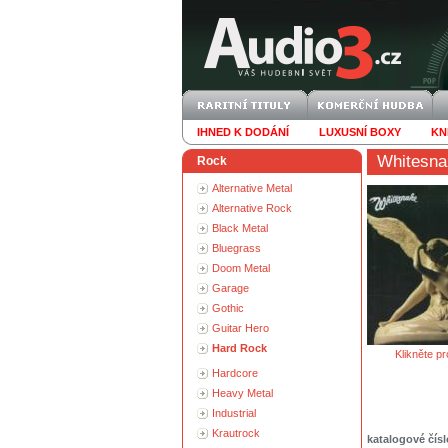
IHNED K DODÁNÍ
LUXUSNÍ BOXY
KN
Whitesna
Rock
Alternative Metal
Alternative Rock
Black Metal
Bluegrass
Doom Metal
Garage
Gothic
Guitar Hero
Hard Rock
Klikněte pr
Hardcore
Heavy Metal
Industrial
Krautrock
katalogové čísl