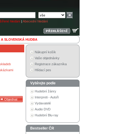
ířené hledání
|
Abecední hledání
 A SLOVENSKÁ HUDBA
Nákupní košík
Vaše objednávky
skladeb
Registrace zákazníka
 ukázkami
Hlídací pes
Vybírejte podle
Hudební žánry
Interpreti - Autoři
Vydavatelé
Audio DVD
Hudební Blu-ray
Bestseller ČR