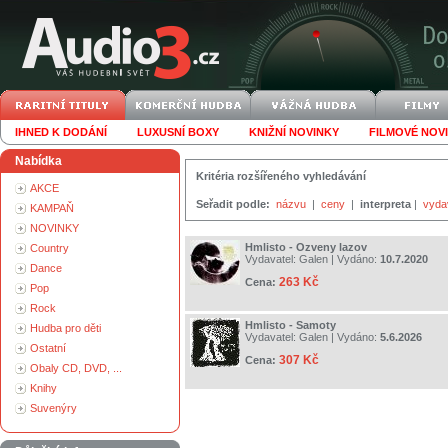
IHNED K DODÁNÍ
LUXUSNÍ BOXY
KNIŽNÍ NOVINKY
FILMOVÉ NOV
Nabídka
Kritéria rozšířeného vyhledávání
AKCE
Seřadit podle:
názvu
|
ceny
|
interpreta
|
vyda
KAMPAŇ
NOVINKY
Hmlisto - Ozveny lazov
Country
Vydavatel:
Galen
| Vydáno:
10.7.2020
Dance
263 Kč
Cena:
Pop
Rock
Hmlisto - Samoty
Hudba pro děti
Vydavatel:
Galen
| Vydáno:
5.6.2026
Ostatní
307 Kč
Cena:
Obaly CD, DVD, ...
Knihy
Suvenýry