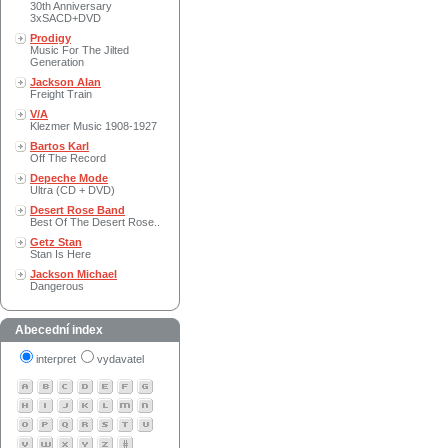
30th Anniversary
3xSACD+DVD
Prodigy
Music For The Jilted
Generation
Jackson Alan
Freight Train
V/A
Klezmer Music 1908-1927
Bartos Karl
Off The Record
Depeche Mode
Ultra (CD + DVD)
Desert Rose Band
Best Of The Desert Rose..
Getz Stan
Stan Is Here
Jackson Michael
Dangerous
Abecední index
interpret
vydavatel