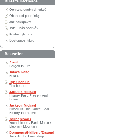
Důležité informace
Ochrana osobních údajů
Obchodní podmínky
Jak nakupovat
Jste u nás poprvé?
Kontaktujte nás
Dostupnost titulů
Bestseller
Anvil
Forged In Fire
James Gang
Best Of
Tyler Bonnie
The best of
Jackson Michael
History Past, Present And
Future
Jackson Michael
Blood On The Dance Floor -
History In The Mix
Youngbloods
Youngbloods / Earth Music /
Elephant Mountain
Domnerus/Hallberg/Erstand
Jazz At The Pawnshop -