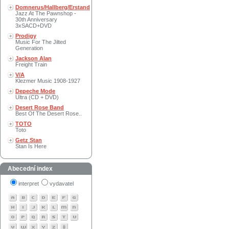
Domnerus/Hallberg/Erstand
Jazz At The Pawnshop -
30th Anniversary
3xSACD+DVD
Prodigy
Music For The Jilted
Generation
Jackson Alan
Freight Train
V/A
Klezmer Music 1908-1927
Depeche Mode
Ultra (CD + DVD)
Desert Rose Band
Best Of The Desert Rose..
TOTO
Toto
Getz Stan
Stan Is Here
Abecední index
interpret
vydavatel