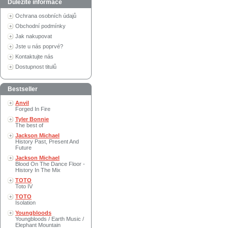
Důležité informace
Ochrana osobních údajů
Obchodní podmínky
Jak nakupovat
Jste u nás poprvé?
Kontaktujte nás
Dostupnost titulů
Bestseller
Anvil
Forged In Fire
Tyler Bonnie
The best of
Jackson Michael
History Past, Present And
Future
Jackson Michael
Blood On The Dance Floor -
History In The Mix
TOTO
Toto IV
TOTO
Isolation
Youngbloods
Youngbloods / Earth Music /
Elephant Mountain