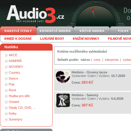
IHNED K DODÁNÍ
LUXUSNÍ BOXY
KNIŽNÍ NOVINKY
FILMOVÉ NOV
Nabídka
Kritéria rozšířeného vyhledávání
AKCE
Seřadit podle:
názvu
|
ceny
|
interpreta
|
vydav
KAMPAŇ
NOVINKY
Hmlisto - Ozveny lazov
Country
Vydavatel:
Galen
| Vydáno:
10.7.2020
Dance
263 Kč
Cena:
Pop
Rock
Hmlisto - Samoty
Hudba pro děti
Vydavatel:
Galen
| Vydáno:
5.6.2026
Ostatní
307 Kč
Cena:
Obaly CD, DVD, ...
Knihy
Suvenýry