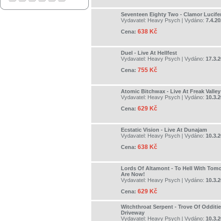
Seventeen Eighty Two - Clamor Lucifer
Vydavatel:
Heavy Psych
| Vydáno:
7.4.2
638 Kč
Cena:
Duel - Live At Hellfest
Vydavatel:
Heavy Psych
| Vydáno:
17.3.
755 Kč
Cena:
Atomic Bitchwax - Live At Freak Valley
Vydavatel:
Heavy Psych
| Vydáno:
10.3.
629 Kč
Cena:
Ecstatic Vision - Live At Dunajam
Vydavatel:
Heavy Psych
| Vydáno:
10.3.
638 Kč
Cena:
Lords Of Altamont - To Hell With Tom
Are Now!
Vydavatel:
Heavy Psych
| Vydáno:
10.3.
629 Kč
Cena:
Witchthroat Serpent - Trove Of Odditie
Driveway
Vydavatel:
Heavy Psych
| Vydáno:
10.3.