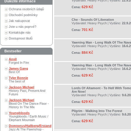
Vydavatel:
Heavy Psych
| Vydáno:
22.9.
Důležité informace
629 Kč
Cena:
Ochrana osobních údajů
Obchodní podmínky
Che - Sounds Of Liberation
Jak nakupovat
Vydavatel:
Heavy Psych
| Vydáno:
22.9.
Jste u nás poprvé?
701 Kč
Cena:
Kontaktujte nás
Dostupnost titulů
Yawning Man - Long Walk Of The Nava
Vydavatel:
Heavy Psych
| Vydáno:
16.6.
Bestseller
884 Kč
Cena:
Anvil
Forged In Fire
Yawning Man - Long Walk Of The Nava
James Gang
Vydavatel:
Heavy Psych
| Vydáno:
16.6.
Best Of
629 Kč
Cena:
Tyler Bonnie
The best of
Jackson Michael
Lords Of Altamont - To Hell With Tom
History Past, Present And
Are Now!
Future
Vydavatel:
Heavy Psych
| Vydáno:
9.6.2
Jackson Michael
629 Kč
Cena:
Blood On The Dance Floor -
History In The Mix
Pilgrim - Walking Into The Forest
Youngbloods
Vydavatel:
Heavy Psych
| Vydáno:
9.6.2
Youngbloods / Earth Music /
Elephant Mountain
629 Kč
Cena:
Domnerus/Hallberg/Erstand
Jazz At The Pawnshop -