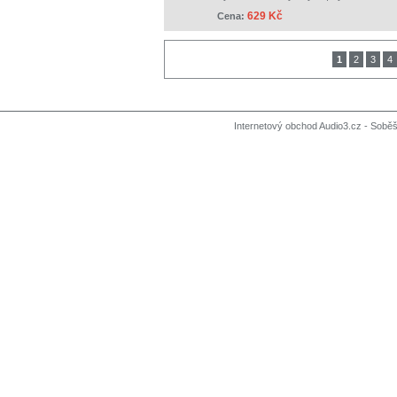
629 Kč
Cena:
1
2
3
4
Internetový obchod Audio3.cz - Soběši