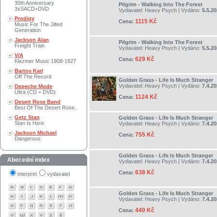
30th Anniversary
Pilgrim - Walking Into The Forest
3xSACD+DVD
Vydavatel:
Heavy Psych
| Vydáno:
5.5.2
Prodigy
1115 Kč
Cena:
Music For The Jilted
Generation
Jackson Alan
Pilgrim - Walking Into The Forest
Freight Train
Vydavatel:
Heavy Psych
| Vydáno:
5.5.2
V/A
629 Kč
Cena:
Klezmer Music 1908-1927
Bartos Karl
Off The Record
Golden Grass - Life Is Much Stranger
Vydavatel:
Heavy Psych
| Vydáno:
7.4.2
Depeche Mode
Ultra (CD + DVD)
1124 Kč
Cena:
Desert Rose Band
Best Of The Desert Rose..
Getz Stan
Golden Grass - Life Is Much Stranger
Stan Is Here
Vydavatel:
Heavy Psych
| Vydáno:
7.4.2
Jackson Michael
755 Kč
Cena:
Dangerous
Golden Grass - Life Is Much Stranger
Abecední index
Vydavatel:
Heavy Psych
| Vydáno:
7.4.2
638 Kč
Cena:
interpret
vydavatel
Golden Grass - Life Is Much Stranger
Vydavatel:
Heavy Psych
| Vydáno:
7.4.2
440 Kč
Cena: