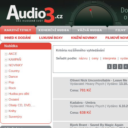
IHNED K DODÁNÍ
LUXUSNÍ BOXY
KNIŽNÍ NOVINKY
FILMOVÉ NOV
Nabídka
Kritéria rozšířeného vyhledávání
AKCE
Seřadit podle:
názvu
|
ceny
|
interpreta
|
vyda
KAMPAŇ
NOVINKY
1
2
3
4
Country
Dance
Oliveri Nick Uncontrollable - Leave Me
Pop
Vydavatel:
Heavy Psych
| Vydáno:
13.10
Rock
701 Kč
Cena:
Hudba pro děti
Ostatní
Kadabra - Umbra
Obaly CD, DVD, ...
Vydavatel:
Heavy Psych
| Vydáno:
6.10.
Knihy
638 Kč
Cena:
Suvenýry
Bjork Brant - Saved By Magic Again