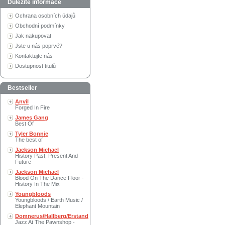
Důležité informace
Ochrana osobních údajů
Obchodní podmínky
Jak nakupovat
Jste u nás poprvé?
Kontaktujte nás
Dostupnost titulů
Bestseller
Anvil
Forged In Fire
James Gang
Best Of
Tyler Bonnie
The best of
Jackson Michael
History Past, Present And
Future
Jackson Michael
Blood On The Dance Floor -
History In The Mix
Youngbloods
Youngbloods / Earth Music /
Elephant Mountain
Domnerus/Hallberg/Erstand
Jazz At The Pawnshop -