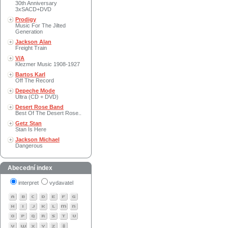
30th Anniversary
3xSACD+DVD
Prodigy
Music For The Jilted
Generation
Jackson Alan
Freight Train
V/A
Klezmer Music 1908-1927
Bartos Karl
Off The Record
Depeche Mode
Ultra (CD + DVD)
Desert Rose Band
Best Of The Desert Rose..
Getz Stan
Stan Is Here
Jackson Michael
Dangerous
Abecední index
interpret
vydavatel