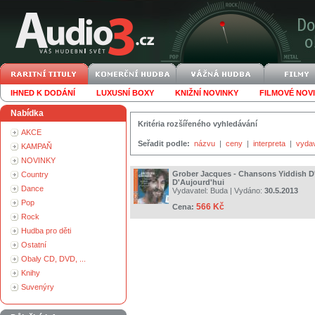
IHNED K DODÁNÍ
LUXUSNÍ BOXY
KNIŽNÍ NOVINKY
FILMOVÉ NOV
Nabídka
Kritéria rozšířeného vyhledávání
AKCE
Seřadit podle:
názvu
|
ceny
|
interpreta
|
vyda
KAMPAŇ
NOVINKY
Grober Jacques - Chansons Yiddish D'
Country
D'Aujourd'hui
Dance
Vydavatel:
Buda
| Vydáno:
30.5.2013
Pop
566 Kč
Cena:
Rock
Hudba pro děti
Ostatní
Obaly CD, DVD, ...
Knihy
Suvenýry