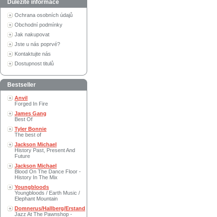
Důležité informace
Ochrana osobních údajů
Obchodní podmínky
Jak nakupovat
Jste u nás poprvé?
Kontaktujte nás
Dostupnost titulů
Bestseller
Anvil
Forged In Fire
James Gang
Best Of
Tyler Bonnie
The best of
Jackson Michael
History Past, Present And
Future
Jackson Michael
Blood On The Dance Floor -
History In The Mix
Youngbloods
Youngbloods / Earth Music /
Elephant Mountain
Domnerus/Hallberg/Erstand
Jazz At The Pawnshop -