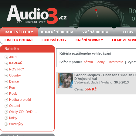
IHNED K DODÁNÍ
LUXUSNÍ BOXY
KNIŽNÍ NOVINKY
FILMOVÉ NOV
Nabídka
Kritéria rozšířeného vyhledávání
AKCE
Seřadit podle:
názvu
|
ceny
|
interpreta
|
vyda
KAMPAŇ
NOVINKY
Grober Jacques - Chansons Yiddish D'
Country
D'Aujourd'hui
Dance
Vydavatel:
Buda
| Vydáno:
30.5.2013
Pop
566 Kč
Cena:
Rock
Hudba pro děti
Ostatní
Obaly CD, DVD, ...
Knihy
Suvenýry