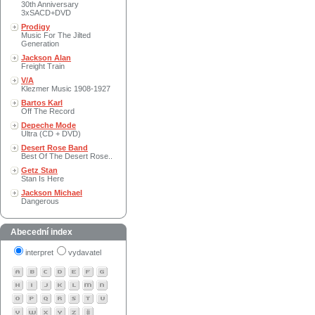
30th Anniversary
3xSACD+DVD
Prodigy
Music For The Jilted
Generation
Jackson Alan
Freight Train
V/A
Klezmer Music 1908-1927
Bartos Karl
Off The Record
Depeche Mode
Ultra (CD + DVD)
Desert Rose Band
Best Of The Desert Rose..
Getz Stan
Stan Is Here
Jackson Michael
Dangerous
Abecední index
interpret
vydavatel