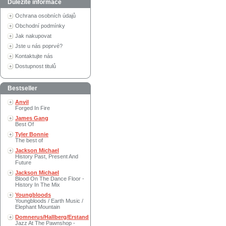
Důležité informace
Ochrana osobních údajů
Obchodní podmínky
Jak nakupovat
Jste u nás poprvé?
Kontaktujte nás
Dostupnost titulů
Bestseller
Anvil
Forged In Fire
James Gang
Best Of
Tyler Bonnie
The best of
Jackson Michael
History Past, Present And
Future
Jackson Michael
Blood On The Dance Floor -
History In The Mix
Youngbloods
Youngbloods / Earth Music /
Elephant Mountain
Domnerus/Hallberg/Erstand
Jazz At The Pawnshop -