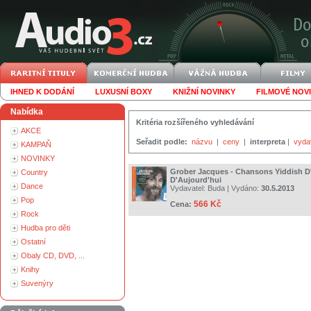
IHNED K DODÁNÍ
LUXUSNÍ BOXY
KNIŽNÍ NOVINKY
FILMOVÉ NOV
Nabídka
Kritéria rozšířeného vyhledávání
AKCE
Seřadit podle:
názvu
|
ceny
|
interpreta
|
vyda
KAMPAŇ
NOVINKY
Grober Jacques - Chansons Yiddish D'
Country
D'Aujourd'hui
Dance
Vydavatel:
Buda
| Vydáno:
30.5.2013
Pop
566 Kč
Cena:
Rock
Hudba pro děti
Ostatní
Obaly CD, DVD, ...
Knihy
Suvenýry