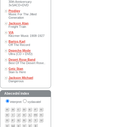
30th Anniversary
3xSACD+DVD
Prodigy
Music For The Jilted
Generation
Jackson Alan
Freight Train
V/A
Klezmer Music 1908-1927
Bartos Karl
Off The Record
Depeche Mode
Ultra (CD + DVD)
Desert Rose Band
Best Of The Desert Rose..
Getz Stan
Stan Is Here
Jackson Michael
Dangerous
Abecední index
interpret
vydavatel