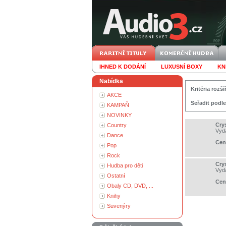
IHNED K DODÁNÍ
LUXUSNÍ BOXY
KN
Nabídka
Kritéria roz
AKCE
Seřadit podle
KAMPAŇ
NOVINKY
Crys
Country
Vyd
Dance
Cen
Pop
Rock
Crys
Hudba pro děti
Vyd
Ostatní
Cen
Obaly CD, DVD, ...
Knihy
Suvenýry