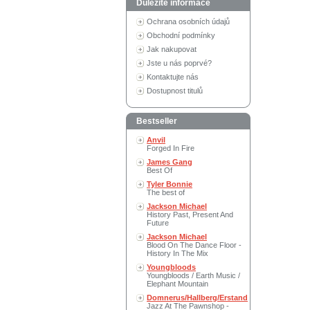
Důležité informace
Ochrana osobních údajů
Obchodní podmínky
Jak nakupovat
Jste u nás poprvé?
Kontaktujte nás
Dostupnost titulů
Bestseller
Anvil
Forged In Fire
James Gang
Best Of
Tyler Bonnie
The best of
Jackson Michael
History Past, Present And
Future
Jackson Michael
Blood On The Dance Floor -
History In The Mix
Youngbloods
Youngbloods / Earth Music /
Elephant Mountain
Domnerus/Hallberg/Erstand
Jazz At The Pawnshop -