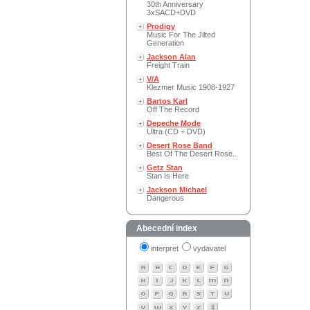
30th Anniversary
3xSACD+DVD
Prodigy
Music For The Jilted
Generation
Jackson Alan
Freight Train
V/A
Klezmer Music 1908-1927
Bartos Karl
Off The Record
Depeche Mode
Ultra (CD + DVD)
Desert Rose Band
Best Of The Desert Rose..
Getz Stan
Stan Is Here
Jackson Michael
Dangerous
Abecední index
interpret
vydavatel