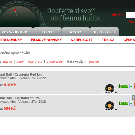
Hledání:
Rozš
IŽNÍ NOVINKY
FILMOVÉ NOVINKY
KAREL GOTT
TRIČKA
ČESKÁ
šířeného vyhledávání
:
názvu
|
ceny
|
interpreta
|
vydavatele
|
data vydání
|
nosiče
|
tal Ball - Crysteria Red Ltd.
avatel:
Afm
| Vydáno:
25.3.2022
818 Kč
a:
10%
H
tal Ball - Crystallizer Ltd.
avatel:
Afm
| Vydáno:
27.4.2018
10%
584 Kč
a: