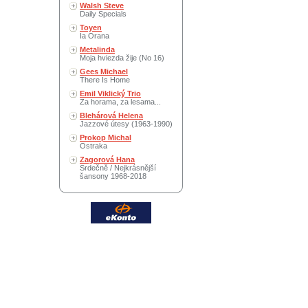
Walsh Steve
Daily Specials
Toyen
Ia Orana
Metalinda
Moja hviezda žije (No 16)
Gees Michael
There Is Home
Emil Viklický Trio
Za horama, za lesama...
Blehárová Helena
Jazzové útesy (1963-1990)
Prokop Michal
Ostraka
Zagorová Hana
Srdečně / Nejkrásnější
šansony 1968-2018