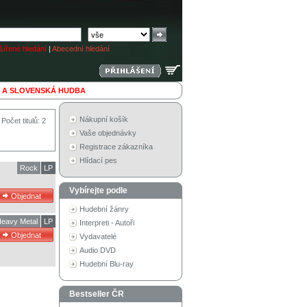
ířené hledání
|
Abecední hledání
 A SLOVENSKÁ HUDBA
Nákupní košík
Počet titulů: 2
Vaše objednávky
Registrace zákazníka
Hlídací pes
Rock
LP
Vybírejte podle
Hudební žánry
eavy Metal
LP
Interpreti - Autoři
Vydavatelé
Audio DVD
Hudební Blu-ray
Bestseller ČR