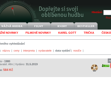
Hledání:
Rozš
IŽNÍ NOVINKY
FILMOVÉ NOVINKY
KAREL GOTT
TRIČKA
ČESKÁ
šířeného vyhledávání
:
názvu
|
ceny
|
interpreta
|
vydavatele
|
data vydání
|
nosiče
|
H
s - 1980
avatel:
Afm
| Vydáno:
31.5.2019
10%
584 Kč
a: