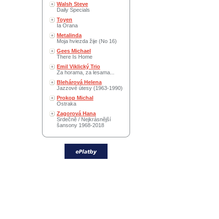
Walsh Steve
Daily Specials
Toyen
Ia Orana
Metalinda
Moja hviezda žije (No 16)
Gees Michael
There Is Home
Emil Viklický Trio
Za horama, za lesama...
Blehárová Helena
Jazzové útesy (1963-1990)
Prokop Michal
Ostraka
Zagorová Hana
Srdečně / Nejkrásnější
šansony 1968-2018