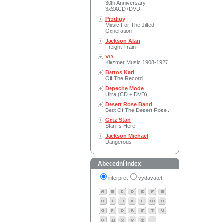
30th Anniversary
3xSACD+DVD
Prodigy
Music For The Jilted
Generation
Jackson Alan
Freight Train
V/A
Klezmer Music 1908-1927
Bartos Karl
Off The Record
Depeche Mode
Ultra (CD + DVD)
Desert Rose Band
Best Of The Desert Rose..
Getz Stan
Stan Is Here
Jackson Michael
Dangerous
Abecední index
interpret
vydavatel