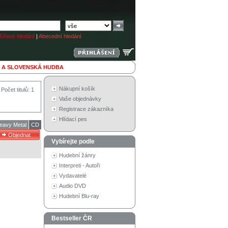
ířené hledání
|
Abecední hledání
 A SLOVENSKÁ HUDBA
Nákupní košík
Počet titulů: 1
Vaše objednávky
Registrace zákazníka
Hlídací pes
eavy Metal
CD
Vybírejte podle
Hudební žánry
Interpreti - Autoři
Vydavatelé
Audio DVD
Hudební Blu-ray
Bestseller ČR