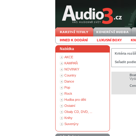
IHNED K DODÁNÍ
LUXUSNÍ BOXY
KN
Nabídka
Kritéria roz
AKCE
Seřadit podle
KAMPAŇ
NOVINKY
Brat
Country
Vyd
Dance
Cen
Pop
Rock
Hudba pro děti
Ostatní
Obaly CD, DVD, ...
Knihy
Suvenýry