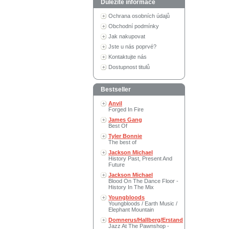
Důležité informace
Ochrana osobních údajů
Obchodní podmínky
Jak nakupovat
Jste u nás poprvé?
Kontaktujte nás
Dostupnost titulů
Bestseller
Anvil
Forged In Fire
James Gang
Best Of
Tyler Bonnie
The best of
Jackson Michael
History Past, Present And
Future
Jackson Michael
Blood On The Dance Floor -
History In The Mix
Youngbloods
Youngbloods / Earth Music /
Elephant Mountain
Domnerus/Hallberg/Erstand
Jazz At The Pawnshop -