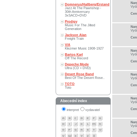
Nar
Domnerus/Hallberg/Erstand
Vyd
Jazz At The Pawnshop -
30th Anniversary
Cen
3xSACD+DVD
Prodigy
Music For The Jilted
Nar
Generation
Vyd
Jackson Alan
Cen
Freight Train
V/A
Klezmer Music 1908-1927
Nar
Vyd
Bartos Karl
Off The Record
Cen
Depeche Mode
Ultra (CD + DVD)
Desert Rose Band
Nar
Best Of The Desert Rose..
Vyd
TOTO
Cen
Toto
Nar
Abecední index
Vyd
Cen
interpret
vydavatel
Nar
Vyd
Cen