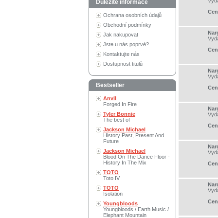
Vyd
Důležité informace
Cen
Ochrana osobních údajů
Obchodní podmínky
Nar
Jak nakupovat
Vyd
Jste u nás poprvé?
Cen
Kontaktujte nás
Dostupnost titulů
Nar
Vyd
Bestseller
Cen
Anvil
Forged In Fire
Nar
Tyler Bonnie
Vyd
The best of
Cen
Jackson Michael
History Past, Present And
Future
Nar
Jackson Michael
Vyd
Blood On The Dance Floor -
History In The Mix
Cen
TOTO
Toto IV
Nar
TOTO
Vyd
Isolation
Cen
Youngbloods
Youngbloods / Earth Music /
Elephant Mountain