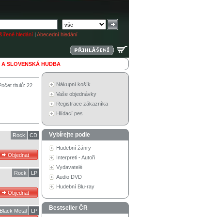
ířené hledání
|
Abecední hledání
 A SLOVENSKÁ HUDBA
Nákupní košík
Počet titulů: 22
Vaše objednávky
Registrace zákazníka
Hlídací pes
Vybírejte podle
Rock
CD
Hudební žánry
Interpreti - Autoři
Vydavatelé
Rock
LP
Audio DVD
Hudební Blu-ray
Bestseller ČR
Black Metal
LP