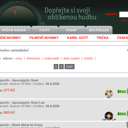
Hledání:
Rozš
IŽNÍ NOVINKY
FILMOVÉ NOVINKY
KAREL GOTT
TRIČKA
ČESKÁ
šířeného vyhledávání
:
názvu
|
ceny
|
interpreta
|
vydavatele
|
data vydání
|
nosiče
|
1
2
Další
garoth - Apocalyptic Steel
avatel:
Season Of Mist
| Vydáno:
26.6.2026
377 Kč
a:
10%
garoth - Apocalyptic Steel Ltd.
avatel:
Season Of Mist
| Vydáno:
26.6.2026
845 Kč
a:
10%
aroth - Black Metal Ist Krieg