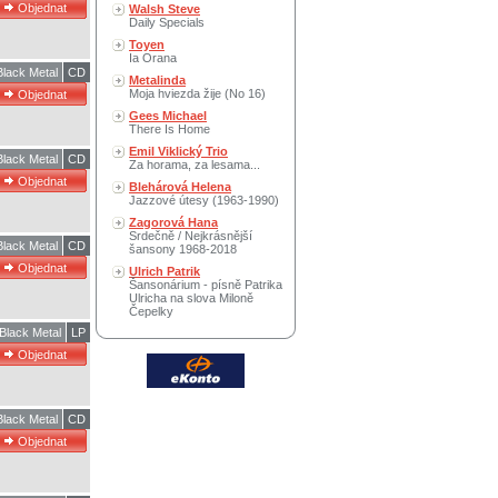
Walsh Steve
Daily Specials
Toyen
Ia Orana
Black Metal
CD
Metalinda
Moja hviezda žije (No 16)
Gees Michael
There Is Home
Emil Viklický Trio
Black Metal
CD
Za horama, za lesama...
Blehárová Helena
Jazzové útesy (1963-1990)
Zagorová Hana
Srdečně / Nejkrásnější
Black Metal
CD
šansony 1968-2018
Ulrich Patrik
Šansonárium - písně Patrika
Ulricha na slova Miloně
Čepelky
Black Metal
LP
Black Metal
CD