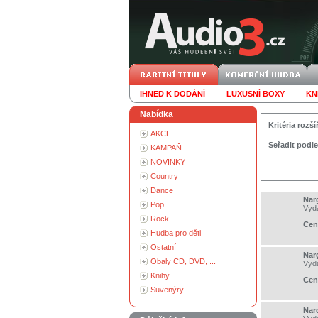
IHNED K DODÁNÍ
LUXUSNÍ BOXY
KN
Nabídka
Kritéria roz
AKCE
Seřadit podle
KAMPAŇ
NOVINKY
Country
Dance
Nar
Pop
Vyd
Rock
Cen
Hudba pro děti
Ostatní
Nar
Obaly CD, DVD, ...
Vyd
Knihy
Cen
Suvenýry
Narg