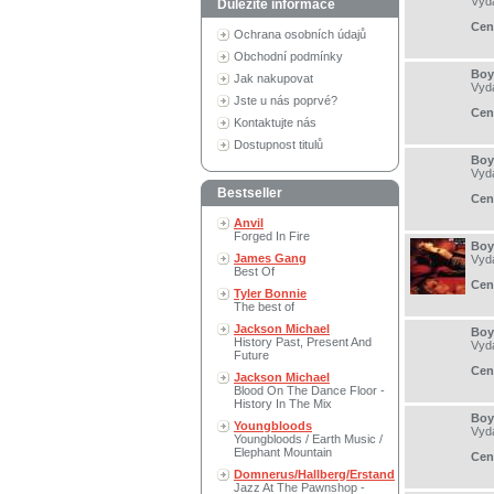
Vyd
Důležité informace
Cen
Ochrana osobních údajů
Obchodní podmínky
Boy
Jak nakupovat
Vyd
Jste u nás poprvé?
Cen
Kontaktujte nás
Dostupnost titulů
Boy
Vyd
Bestseller
Cen
Anvil
Forged In Fire
Boy
James Gang
Vyd
Best Of
Cen
Tyler Bonnie
The best of
Jackson Michael
Boy
History Past, Present And
Vyd
Future
Cen
Jackson Michael
Blood On The Dance Floor -
History In The Mix
Boy
Youngbloods
Vyd
Youngbloods / Earth Music /
Elephant Mountain
Cen
Domnerus/Hallberg/Erstand
Jazz At The Pawnshop -