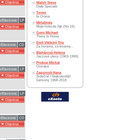
Walsh Steve
Daily Specials
Toyen
Ia Orana
/Electronic
LP
Metalinda
Moja hviezda žije (No 16)
Gees Michael
There Is Home
Emil Viklický Trio
/Electronic
CD
Za horama, za lesama...
Blehárová Helena
Jazzové útesy (1963-1990)
Prokop Michal
Ostraka
/Electronic
LP
Zagorová Hana
Srdečně / Nejkrásnější
šansony 1968-2018
/Electronic
LP
/Electronic
CD