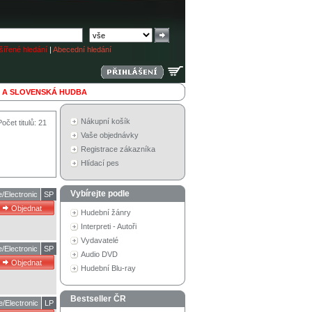
ířené hledání
|
Abecední hledání
 A SLOVENSKÁ HUDBA
Nákupní košík
Počet titulů: 21
Vaše objednávky
Registrace zákazníka
Hlídací pes
Vybírejte podle
/Electronic
SP
Hudební žánry
Interpreti - Autoři
Vydavatelé
/Electronic
SP
Audio DVD
Hudební Blu-ray
Bestseller ČR
/Electronic
LP