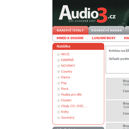
IHNED K DODÁNÍ
LUXUSNÍ BOXY
KN
Nabídka
Kritéria roz
AKCE
Seřadit podle
KAMPAŇ
NOVINKY
Country
Dance
Boy
Pop
Vyd
Rock
Cen
Hudba pro děti
Ostatní
Boy
Obaly CD, DVD, ...
Vyd
Knihy
Cen
Suvenýry
Boy