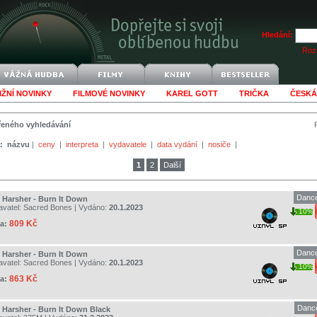
Hledání:
Rozš
IŽNÍ NOVINKY
FILMOVÉ NOVINKY
KAREL GOTT
TRIČKA
ČESKÁ
šířeného vyhledávání
:
názvu
|
ceny
|
interpreta
|
vydavatele
|
data vydání
|
nosiče
|
1
2
Další
Dance
 Harsher - Burn It Down
avatel:
Sacred Bones
| Vydáno:
20.1.2023
10%
809 Kč
a:
Dance
 Harsher - Burn It Down
avatel:
Sacred Bones
| Vydáno:
20.1.2023
10%
863 Kč
a:
Dance
 Harsher - Burn It Down Black