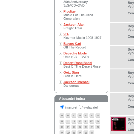
30th Anniversary
Boy
3xSACD+DVD
Vyd
Prodigy
Cen
Music For The Jilted
Generation
Jackson Alan
Boy
Freight Train
Vyd
V/A
Cen
Klezmer Music 1908-1927
Bartos Karl
Off The Record
Boy
Vyd
Depeche Mode
Ultra (CD + DVD)
Cen
Desert Rose Band
Best Of The Desert Rose..
Getz Stan
Boy
Stan Is Here
Vyd
Jackson Michael
Cen
Dangerous
Boy
Abecední index
Vyd
Cen
interpret
vydavatel
Boy
Vyd
Cen