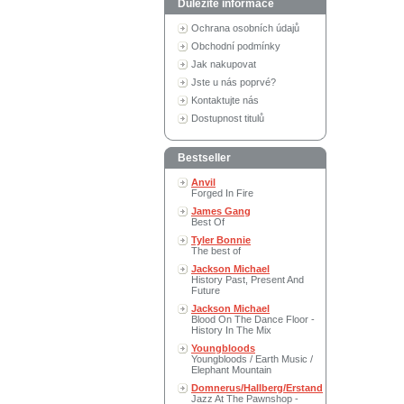
Důležité informace
Ochrana osobních údajů
Obchodní podmínky
Jak nakupovat
Jste u nás poprvé?
Kontaktujte nás
Dostupnost titulů
Bestseller
Anvil
Forged In Fire
James Gang
Best Of
Tyler Bonnie
The best of
Jackson Michael
History Past, Present And
Future
Jackson Michael
Blood On The Dance Floor -
History In The Mix
Youngbloods
Youngbloods / Earth Music /
Elephant Mountain
Domnerus/Hallberg/Erstand
Jazz At The Pawnshop -