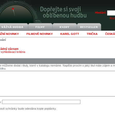
Hledání:
Rozš
IŽNÍ NOVINKY
FILMOVÉ NOVINKY
KAREL GOTT
TRIČKA
ČESKÁ
ávání
 žádný záznam
vyhledávací kritéria
 můžeme dodat i tituly, které v katalogu nemáme. Napište prosím o jaký titul máte zájem 
ídku.
a:
ové schránky bude odeslána kopie poptávky.