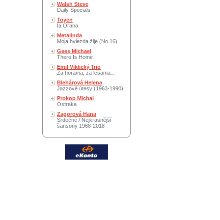
Walsh Steve
Daily Specials
Toyen
Ia Orana
Metalinda
Moja hviezda žije (No 16)
Gees Michael
There Is Home
Emil Viklický Trio
Za horama, za lesama...
Blehárová Helena
Jazzové útesy (1963-1990)
Prokop Michal
Ostraka
Zagorová Hana
Srdečně / Nejkrásnější
šansony 1968-2018