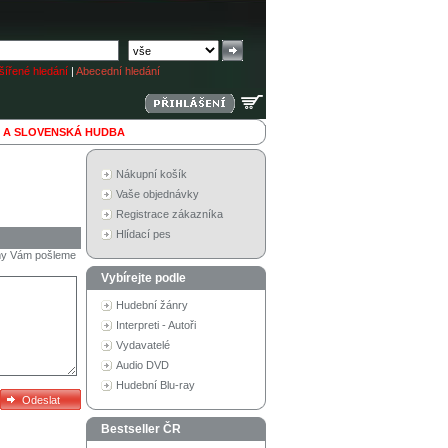
ířené hledání
|
Abecední hledání
 A SLOVENSKÁ HUDBA
Nákupní košík
Vaše objednávky
Registrace zákazníka
Hlídací pes
a my Vám pošleme
Vybírejte podle
Hudební žánry
Interpreti - Autoři
Vydavatelé
Audio DVD
Hudební Blu-ray
Bestseller ČR