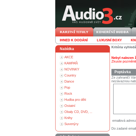
IHNED K DODÁNÍ
LUXUSNÍ BOXY
KN
Kritéria vyhled
Nabídka
AKCE
Nebyl nalezen
Zkuste pozměnit 
KAMPAŇ
NOVINKY
Poptávka
Country
Ze zahraničí Vám
nezávaznou nab
Dance
Pop
Rock
Hudba pro děti
Ostatní
Obaly CD, DVD, ...
Knihy
emailová adres
Suvenýry
Do zadané email