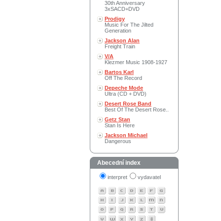
30th Anniversary
3xSACD+DVD
Prodigy
Music For The Jilted
Generation
Jackson Alan
Freight Train
V/A
Klezmer Music 1908-1927
Bartos Karl
Off The Record
Depeche Mode
Ultra (CD + DVD)
Desert Rose Band
Best Of The Desert Rose..
Getz Stan
Stan Is Here
Jackson Michael
Dangerous
Abecední index
interpret
vydavatel