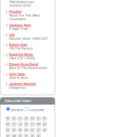
30th Anniversary
3xSACD+DVD
Prodigy
Music For The Jilted
Generation
Jackson Alan
Freight Train
V/A
Klezmer Music 1908-1927
Bartos Karl
Off The Record
Depeche Mode
Ultra (CD + DVD)
Desert Rose Band
Best Of The Desert Rose..
Getz Stan
Stan Is Here
Jackson Michael
Dangerous
Abecední index
interpret
vydavatel