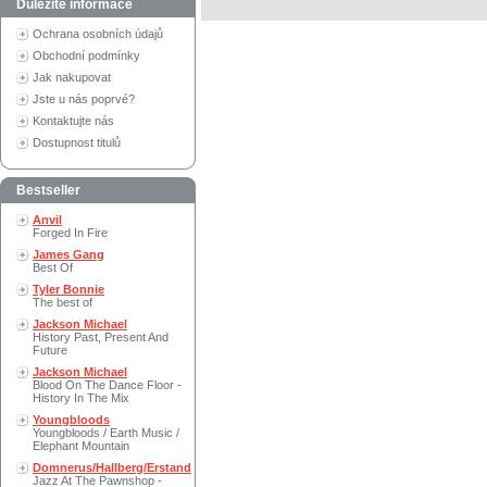
Důležité informace
Ochrana osobních údajů
Obchodní podmínky
Jak nakupovat
Jste u nás poprvé?
Kontaktujte nás
Dostupnost titulů
Bestseller
Anvil
Forged In Fire
James Gang
Best Of
Tyler Bonnie
The best of
Jackson Michael
History Past, Present And
Future
Jackson Michael
Blood On The Dance Floor -
History In The Mix
Youngbloods
Youngbloods / Earth Music /
Elephant Mountain
Domnerus/Hallberg/Erstand
Jazz At The Pawnshop -