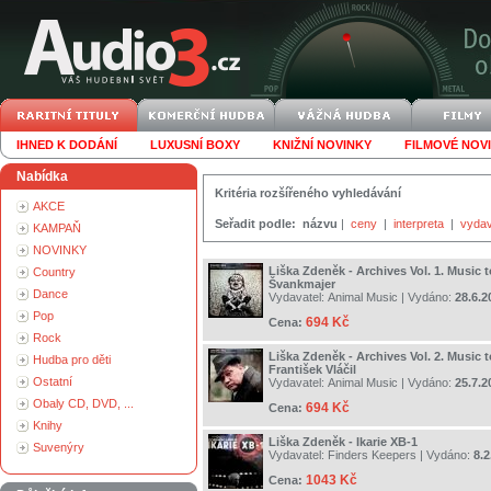
IHNED K DODÁNÍ
LUXUSNÍ BOXY
KNIŽNÍ NOVINKY
FILMOVÉ NOV
Nabídka
Kritéria rozšířeného vyhledávání
AKCE
Seřadit podle:
názvu
|
ceny
|
interpreta
|
vydav
KAMPAŇ
NOVINKY
Liška Zdeněk - Archives Vol. 1. Music 
Country
Švankmajer
Dance
Vydavatel:
Animal Music
| Vydáno:
28.6.2
Pop
694 Kč
Cena:
Rock
Liška Zdeněk - Archives Vol. 2. Music 
Hudba pro děti
František Vláčil
Ostatní
Vydavatel:
Animal Music
| Vydáno:
25.7.2
Obaly CD, DVD, ...
694 Kč
Cena:
Knihy
Liška Zdeněk - Ikarie XB-1
Suvenýry
Vydavatel:
Finders Keepers
| Vydáno:
8.2
1043 Kč
Cena: