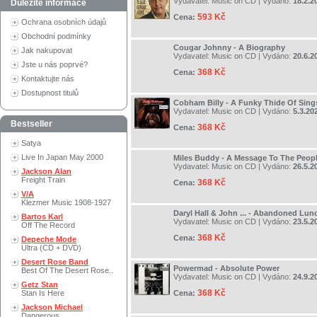
Vydavatel:
Music on CD
| Vydáno:
18.2.2
Důležité informace
593 Kč
Cena:
Ochrana osobních údajů
Obchodní podmínky
Cougar Johnny - A Biography
Jak nakupovat
Vydavatel:
Music on CD
| Vydáno:
20.6.2
Jste u nás poprvé?
368 Kč
Cena:
Kontaktujte nás
Dostupnost titulů
Cobham Billy - A Funky Thide Of Sing
Vydavatel:
Music on CD
| Vydáno:
5.3.20
Bestseller
368 Kč
Cena:
Satya
Live In Japan May 2000
Miles Buddy - A Message To The Peop
Vydavatel:
Music on CD
| Vydáno:
26.5.2
Jackson Alan
Freight Train
368 Kč
Cena:
V/A
Klezmer Music 1908-1927
Daryl Hall & John ... - Abandoned Lun
Bartos Karl
Vydavatel:
Music on CD
| Vydáno:
23.5.2
Off The Record
368 Kč
Cena:
Depeche Mode
Ultra (CD + DVD)
Desert Rose Band
Powermad - Absolute Power
Best Of The Desert Rose..
Vydavatel:
Music on CD
| Vydáno:
24.9.2
Getz Stan
368 Kč
Stan Is Here
Cena:
Jackson Michael
Dangerous