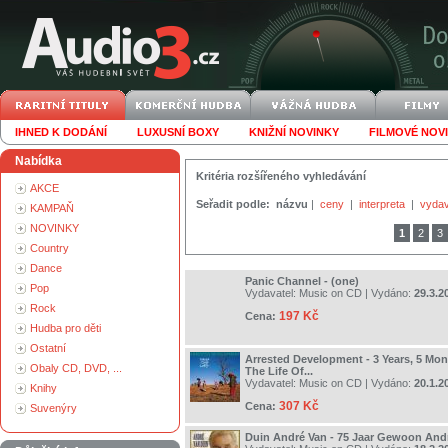
IHNED K DODÁNÍ
LUXUSNÍ BOXY
KNIŽNÍ NOVINKY
FILMOVÉ NOV
Nabídka
Kritéria rozšířeného vyhledávání
AKCE
Seřadit podle:
názvu
|
ceny
|
interpreta
|
vydav
KAMPAŇ
NOVINKY
1
2
3
Country
Dance
Panic Channel - (one)
Pop
Vydavatel:
Music on CD
| Vydáno:
29.3.2
Rock
197 Kč
Cena:
Hudba pro děti
Ostatní
Arrested Development - 3 Years, 5 Mon
Obaly CD, DVD, ...
The Life Of...
Vydavatel:
Music on CD
| Vydáno:
20.1.2
Knihy
307 Kč
Cena:
Suvenýry
Duin André Van - 75 Jaar Gewoon Andr