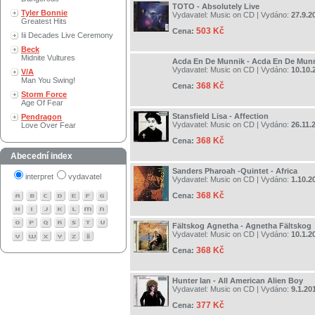
TOTO - Absolutely Live
Tyler Bonnie
Vydavatel:
Music on CD
| Vydáno:
27.9.2
Greatest Hits
503 Kč
Cena:
Iii Decades Live Ceremony
Beck
Midnite Vultures
Acda En De Munnik - Acda En De Mun
Vydavatel:
Music on CD
| Vydáno:
10.10.
V/A
Man You Swing!
368 Kč
Cena:
Storm Force
Age Of Fear
Stansfield Lisa - Affection
Pendragon
Vydavatel:
Music on CD
| Vydáno:
26.11.
Love Over Fear
368 Kč
Cena:
Abecední index
Sanders Pharoah -Quintet - Africa
interpret
vydavatel
Vydavatel:
Music on CD
| Vydáno:
1.10.2
368 Kč
Cena:
Fältskog Agnetha - Agnetha Fältskog
Vydavatel:
Music on CD
| Vydáno:
10.1.2
368 Kč
Cena:
Hunter Ian - All American Alien Boy
Vydavatel:
Music on CD
| Vydáno:
9.1.20
377 Kč
Cena: