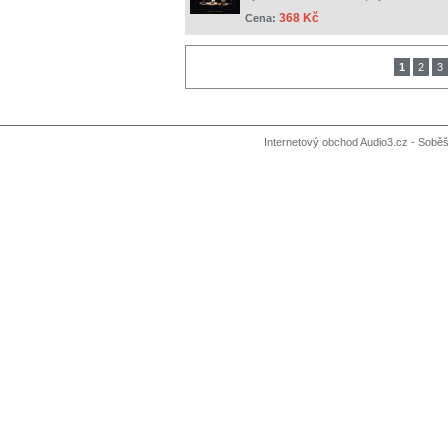
368 Kč
Cena:
1
2
3
Internetový obchod Audio3.cz - Soběši