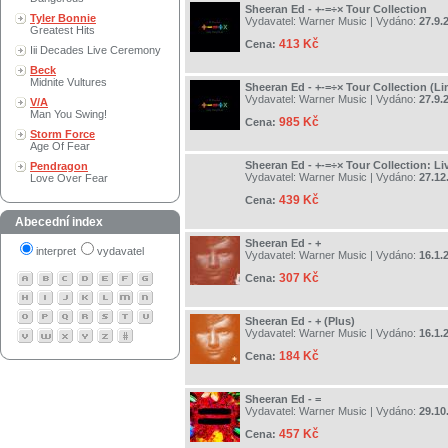
Sheeran Ed - +-=÷× Tour Collection
Tyler Bonnie
Vydavatel:
Warner Music
| Vydáno:
27.9.
Greatest Hits
413 Kč
Cena:
Iii Decades Live Ceremony
Beck
Midnite Vultures
Sheeran Ed - +-=÷× Tour Collection (Li
Vydavatel:
Warner Music
| Vydáno:
27.9.
V/A
Man You Swing!
985 Kč
Cena:
Storm Force
Age Of Fear
Sheeran Ed - +-=÷× Tour Collection: Li
Pendragon
Vydavatel:
Warner Music
| Vydáno:
27.12
Love Over Fear
439 Kč
Cena:
Abecední index
Sheeran Ed - +
interpret
vydavatel
Vydavatel:
Warner Music
| Vydáno:
16.1.
307 Kč
Cena:
Sheeran Ed - + (Plus)
Vydavatel:
Warner Music
| Vydáno:
16.1.
184 Kč
Cena:
Sheeran Ed - =
Vydavatel:
Warner Music
| Vydáno:
29.10
457 Kč
Cena: