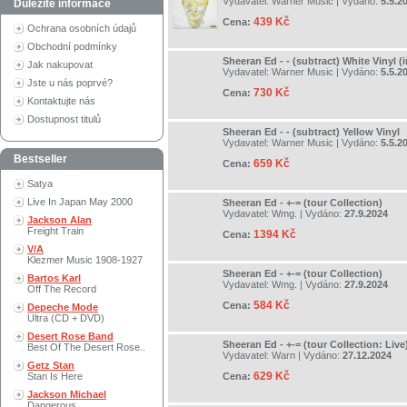
Vydavatel:
Warner Music
| Vydáno:
5.5.2
Důležité informace
439 Kč
Cena:
Ochrana osobních údajů
Obchodní podmínky
Sheeran Ed - - (subtract) White Vinyl (
Jak nakupovat
Vydavatel:
Warner Music
| Vydáno:
5.5.2
Jste u nás poprvé?
730 Kč
Cena:
Kontaktujte nás
Dostupnost titulů
Sheeran Ed - - (subtract) Yellow Vinyl
Vydavatel:
Warner Music
| Vydáno:
5.5.2
Bestseller
659 Kč
Cena:
Satya
Live In Japan May 2000
Sheeran Ed - +-= (tour Collection)
Vydavatel:
Wmg.
| Vydáno:
27.9.2024
Jackson Alan
Freight Train
1394 Kč
Cena:
V/A
Klezmer Music 1908-1927
Sheeran Ed - +-= (tour Collection)
Bartos Karl
Vydavatel:
Wmg.
| Vydáno:
27.9.2024
Off The Record
584 Kč
Cena:
Depeche Mode
Ultra (CD + DVD)
Desert Rose Band
Sheeran Ed - +-= (tour Collection: Live
Best Of The Desert Rose..
Vydavatel:
Warn
| Vydáno:
27.12.2024
Getz Stan
629 Kč
Stan Is Here
Cena:
Jackson Michael
Dangerous