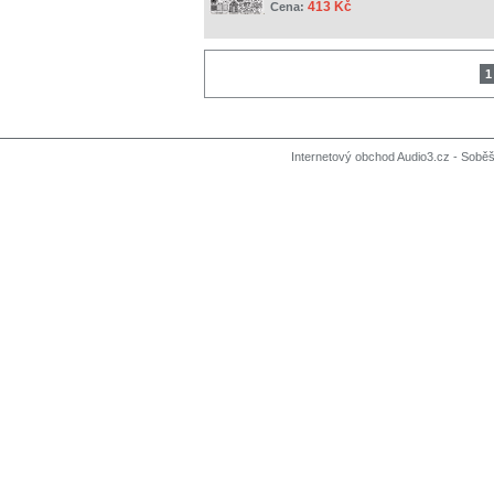
413 Kč
Cena:
1
Internetový obchod Audio3.cz - Soběši