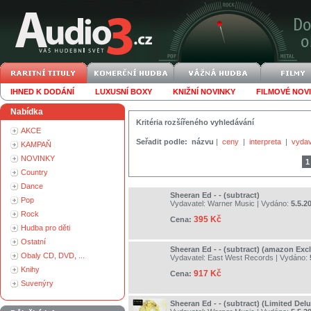
IHNED K DODÁNÍ
LUXUSNÍ BOXY
KNIŽNÍ NOVINKY
FILMOVÉ NOV
Nabídka
Kritéria rozšířeného vyhledávání
AKCE
Seřadit podle:
názvu
|
ceny
|
interpreta
|
vydav
KAMPAŇ
NOVINKY
1
Country
Dance
Sheeran Ed - - (subtract)
Pop
Vydavatel:
Warner Music
| Vydáno:
5.5.2
Rock
395 Kč
Cena:
Hudba pro děti
Ostatní
Sheeran Ed - - (subtract) (amazon Exc
Obaly CD, DVD, ...
Vydavatel:
East West Records
| Vydáno:
Knihy
917 Kč
Cena:
Suvenýry
Sheeran Ed - - (subtract) (Limited Del