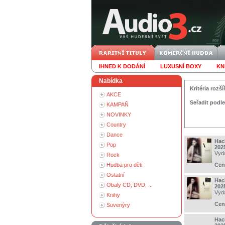
IHNED K DODÁNÍ
LUXUSNÍ BOXY
KN
Nabídka
Kritéria roz
AKCE
Seřadit podle
KAMPAŇ
NOVINKY
Country
Dance
Hac
Pop
202
Vyd
Rock
Hudba pro děti
Cen
Ostatní
Hac
Obaly CD, DVD, ...
202
Vyd
Knihy
Cen
Suvenýry
Hac