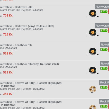
Rock/Alter
kett Steve - Darktown -Hq-
avatel:
Inside Out
| Vydáno:
2.6.2023
12%
703 Kč
a:
Rock/Alter
kett Steve - Darktown (vinyl Re-Issue 2023)
avatel:
Inside Out
| Vydáno:
2.6.2023
10%
719 Kč
a:
Rock/P
kett Steve - Feedback '86
áno:
24.5.2024
12%
562 Kč
a:
Rock/P
kett Steve - Feedback '86 (vinyl Re-Issue 2024)
áno:
24.5.2024
10%
521 Kč
a:
Rock/P
ett Steve - Foxtrot At Fifty + Hackett Highlights:
e In Brighton
10%
avatel:
Inside Out
| Vydáno:
15.9.2023
467 Kč
a:
Rock/P
ett Steve - Foxtrot At Fifty + Hackett Highlights:
e In Brighton
10%
avatel:
Inside Out
| Vydáno:
15.9.2023