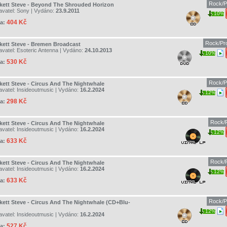
Rock/P
kett Steve - Beyond The Shrouded Horizon
avatel:
Sony
| Vydáno:
23.9.2011
10%
404 Kč
a:
Rock/Pr
kett Steve - Bremen Broadcast
avatel:
Esoteric Antenna
| Vydáno:
24.10.2013
10%
530 Kč
a:
Rock/P
kett Steve - Circus And The Nightwhale
avatel:
Insideoutmusic
| Vydáno:
16.2.2024
12%
298 Kč
a:
Rock/P
kett Steve - Circus And The Nightwhale
avatel:
Insideoutmusic
| Vydáno:
16.2.2024
12%
633 Kč
a:
Rock/P
kett Steve - Circus And The Nightwhale
avatel:
Insideoutmusic
| Vydáno:
16.2.2024
12%
633 Kč
a:
Rock/P
kett Steve - Circus And The Nightwhale (CD+Blu-
12%
avatel:
Insideoutmusic
| Vydáno:
16.2.2024
527 Kč
a: