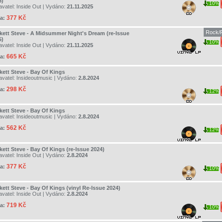
5)
10%
avatel:
Inside Out
| Vydáno:
21.11.2025
377 Kč
a:
Rock/P
kett Steve - A Midsummer Night's Dream (re-Issue
5)
10%
avatel:
Inside Out
| Vydáno:
21.11.2025
665 Kč
a:
kett Steve - Bay Of Kings
avatel:
Insideoutmusic
| Vydáno:
2.8.2024
298 Kč
a:
12%
kett Steve - Bay Of Kings
avatel:
Insideoutmusic
| Vydáno:
2.8.2024
562 Kč
a:
12%
kett Steve - Bay Of Kings (re-Issue 2024)
avatel:
Inside Out
| Vydáno:
2.8.2024
377 Kč
a:
10%
kett Steve - Bay Of Kings (vinyl Re-Issue 2024)
avatel:
Inside Out
| Vydáno:
2.8.2024
719 Kč
a:
10%