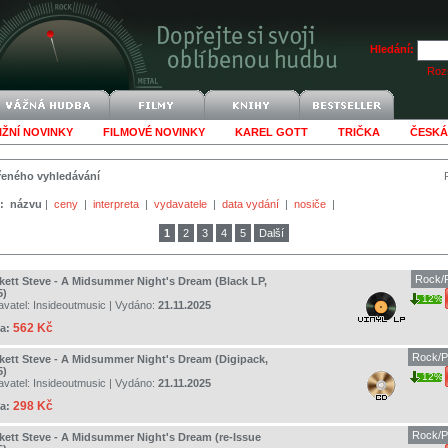
Hledání:
Rozš
IŽNÍ NOVINKY
FILMOVÉ NOVINKY
KAREL GOTT
TRIČKA
ČESKÁ
šířeného vyhledávání
:
názvu
|
ceny
|
interpreta
|
vydavatele
|
data vydání
|
nosiče
|
1
2
3
4
5
Další
Rock/P
kett Steve - A Midsummer Night's Dream (Black LP,
5)
12%
avatel:
Insideoutmusic
| Vydáno:
21.11.2025
562 Kč
a:
Rock/P
kett Steve - A Midsummer Night's Dream (Digipack,
5)
12%
avatel:
Insideoutmusic
| Vydáno:
21.11.2025
298 Kč
a:
Rock/P
kett Steve - A Midsummer Night's Dream (re-Issue