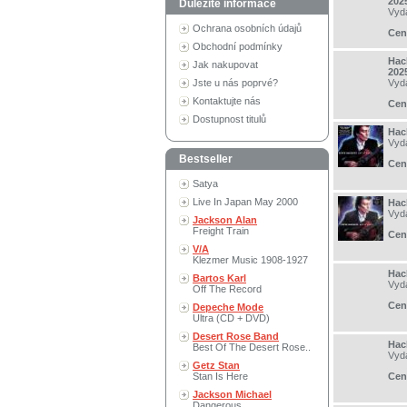
202
Důležité informace
Vyd
Ochrana osobních údajů
Cen
Obchodní podmínky
Hac
Jak nakupovat
202
Jste u nás poprvé?
Vyd
Kontaktujte nás
Cen
Dostupnost titulů
Hac
Vyd
Bestseller
Cen
Satya
Live In Japan May 2000
Hac
Vyd
Jackson Alan
Freight Train
Cen
V/A
Klezmer Music 1908-1927
Hac
Bartos Karl
Vyd
Off The Record
Cen
Depeche Mode
Ultra (CD + DVD)
Desert Rose Band
Hac
Best Of The Desert Rose..
Vyd
Getz Stan
Stan Is Here
Cen
Jackson Michael
Dangerous