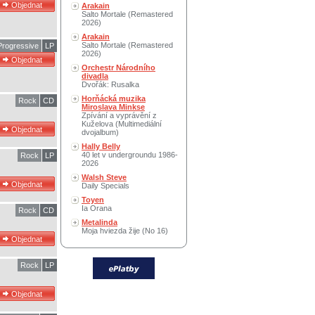
Arakain
Salto Mortale (Remastered
2026)
Arakain
Salto Mortale (Remastered
rogressive
LP
2026)
Orchestr Národního
divadla
Dvořák: Rusalka
Horňácká muzika
Rock
CD
Miroslava Minkse
Zpívání a vyprávění z
Kuželova (Multimediální
dvojalbum)
Hally Belly
40 let v undergroundu 1986-
Rock
LP
2026
Walsh Steve
Daily Specials
Toyen
Ia Orana
Rock
CD
Metalinda
Moja hviezda žije (No 16)
Rock
LP