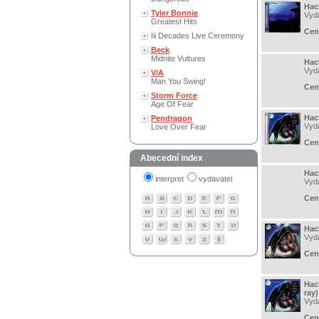
Hac
Tyler Bonnie
Vyd
Greatest Hits
Cen
Iii Decades Live Ceremony
Beck
Midnite Vultures
Hac
Vyd
V/A
Man You Swing!
Cen
Storm Force
Age Of Fear
Hac
Pendragon
Vyd
Love Over Fear
Cen
Abecední index
Hac
interpret
vydavatel
Vyd
Cen
Hac
Vyd
Cen
Hac
ray)
Vyd
Cen