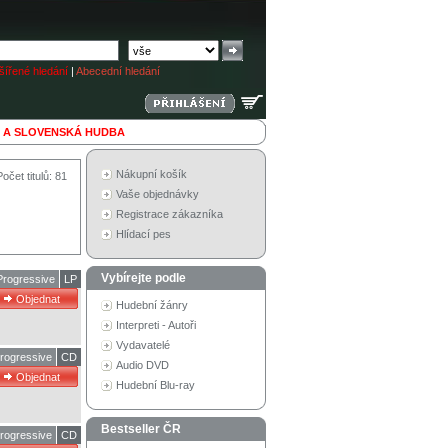
ířené hledání
|
Abecední hledání
 A SLOVENSKÁ HUDBA
Nákupní košík
Počet titulů: 81
Vaše objednávky
Registrace zákazníka
Hlídací pes
Vybírejte podle
rogressive
LP
Hudební žánry
Interpreti - Autoři
Vydavatelé
rogressive
CD
Audio DVD
Hudební Blu-ray
Bestseller ČR
rogressive
CD