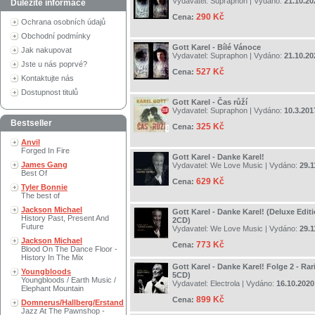
Vydavatel:
Supraphon
| Vydáno:
21.10.20
Důležité informace
290 Kč
Cena:
Ochrana osobních údajů
Obchodní podmínky
Gott Karel - Bílé Vánoce
Jak nakupovat
Vydavatel:
Supraphon
| Vydáno:
21.10.20
Jste u nás poprvé?
527 Kč
Cena:
Kontaktujte nás
Dostupnost titulů
Gott Karel - Čas růží
Vydavatel:
Supraphon
| Vydáno:
10.3.201
Bestseller
325 Kč
Cena:
Anvil
Forged In Fire
Gott Karel - Danke Karel!
James Gang
Vydavatel:
We Love Music
| Vydáno:
29.1
Best Of
629 Kč
Cena:
Tyler Bonnie
The best of
Jackson Michael
Gott Karel - Danke Karel! (Deluxe Edit
History Past, Present And
2CD)
Future
Vydavatel:
We Love Music
| Vydáno:
29.1
Jackson Michael
773 Kč
Cena:
Blood On The Dance Floor -
History In The Mix
Gott Karel - Danke Karel! Folge 2 - Rar
Youngbloods
5CD)
Youngbloods / Earth Music /
Vydavatel:
Electrola
| Vydáno:
16.10.2020
Elephant Mountain
899 Kč
Cena:
Domnerus/Hallberg/Erstand
Jazz At The Pawnshop -