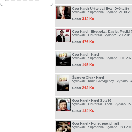
Gott Karel; Urbanová Eva - Dvě tváře
Vydavatel:
Supraphon
| Vydáno:
21.10.20
342 Kč
Cena:
Gott Karel - Electrola... Das Ist Musik!
Vydavatel:
Universal
| Vydáno:
12.7.2019
476 Kč
Cena:
Gott Karel - Karel
Vydavatel:
Supraphon
| Vydáno:
1.10.202
105 Kč
Cena:
Špátová Olga - Karel
Vydavatel:
Karel Gott Agency
| Vydáno:
2
263 Kč
Cena:
Gott Karel - Karel Gott 95
Vydavatel:
Universal Czech
| Vydáno:
15.
184 Kč
Cena:
Gott Karel - Konec ptačích árií
Vydavatel:
Supraphon
| Vydáno:
18.1.201