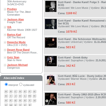
30th Anniversary
Gott Karel - Danke Karel! Folge 3 - Rar
3xSACD+DVD
6CD)
Vydavatel:
We Love Music
| Vydáno:
15.1
Prodigy
Music For The Jilted
1169 Kč
Cena:
Generation
Jackson Alan
Gott Karel - Danke Karel! Remastered 
Freight Train
Set 5CD)
Vydavatel:
We Love Music
| Vydáno:
29.1
V/A
Klezmer Music 1908-1927
1079 Kč
Cena:
Bartos Karl
Off The Record
Gott Karel - Die Schönsten Weihnacht
Vydavatel:
Universal
| Vydáno:
11.11.202
Depeche Mode
Ultra (CD + DVD)
503 Kč
Cena:
Desert Rose Band
Best Of The Desert Rose..
Getz Stan
Gott Karel - Dotek lásky
Stan Is Here
Vydavatel:
Supraphon
| Vydáno:
21.9.201
Jackson Michael
342 Kč
Cena:
Dangerous
Gott Karel; Bílá Lucie - Duety (edice 2
Abecední index
Vydavatel:
Warner Music
| Vydáno:
26.10
263 Kč
Cena:
interpret
vydavatel
Gott Karel - Duety 1962-2015 (Box 5CD
Vydavatel:
Supraphon
| Vydáno:
2.10.201
580 Kč
Cena: