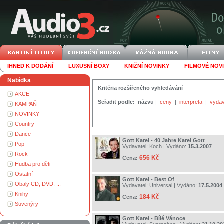
IHNED K DODÁNÍ
LUXUSNÍ BOXY
KNIŽNÍ NOVINKY
FILMOVÉ NOV
Nabídka
Kritéria rozšířeného vyhledávání
AKCE
Seřadit podle:
názvu
|
ceny
|
interpreta
|
vydav
KAMPAŇ
NOVINKY
Country
Dance
Gott Karel - 40 Jahre Karel Gott
Pop
Vydavatel:
Koch
| Vydáno:
15.3.2007
Rock
656 Kč
Cena:
Hudba pro děti
Ostatní
Gott Karel - Best Of
Obaly CD, DVD, ...
Vydavatel:
Universal
| Vydáno:
17.5.2004
Knihy
184 Kč
Cena:
Suvenýry
Gott Karel - Bílé Vánoce