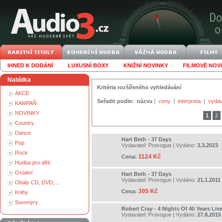
IHNED K DODÁNÍ
LUXUSNÍ BOXY
KNIŽNÍ NOVINKY
FILMOVÉ NOV
Nabídka
Kritéria rozšířeného vyhledávání
AKCE
Seřadit podle:
názvu
|
ceny
|
interpreta
|
vydav
KAMPAŇ
NOVINKY
1
2
Country
Dance
Hart Beth - 37 Days
Pop
Vydavatel:
Provogue
| Vydáno:
3.3.2023
Rock
1124 Kč
Cena:
Hudba pro děti
Ostatní
Hart Beth - 37 Days
Vydavatel:
Provogue
| Vydáno:
21.1.2011
Obaly CD, DVD, ...
305 Kč
Cena:
Knihy
Suvenýry
Robert Cray - 4 Nights Of 40 Years Liv
Vydavatel:
Provogue
| Vydáno:
27.8.2015