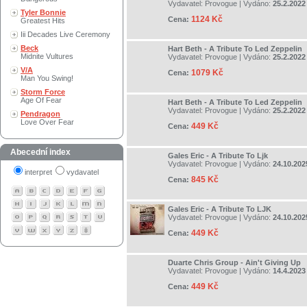
Vydavatel:
Provogue
| Vydáno:
25.2.2022
Tyler Bonnie
1124 Kč
Cena:
Greatest Hits
Iii Decades Live Ceremony
Beck
Hart Beth - A Tribute To Led Zeppelin
Midnite Vultures
Vydavatel:
Provogue
| Vydáno:
25.2.2022
V/A
1079 Kč
Cena:
Man You Swing!
Storm Force
Age Of Fear
Hart Beth - A Tribute To Led Zeppelin
Vydavatel:
Provogue
| Vydáno:
25.2.2022
Pendragon
Love Over Fear
449 Kč
Cena:
Abecední index
Gales Eric - A Tribute To Ljk
Vydavatel:
Provogue
| Vydáno:
24.10.202
interpret
vydavatel
845 Kč
Cena:
Gales Eric - A Tribute To LJK
Vydavatel:
Provogue
| Vydáno:
24.10.202
449 Kč
Cena:
Duarte Chris Group - Ain't Giving Up
Vydavatel:
Provogue
| Vydáno:
14.4.2023
449 Kč
Cena: