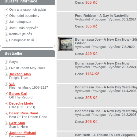
Důležité informace
305 Kč
Cena:
Ochrana osobních údajů
Obchodní podmínky
Ford Robben - A Day In Nashville
Vydavatel:
Provogue
| Vydáno:
30.1.2014
Jak nakupovat
305 Kč
Cena:
Jste u nás poprvé?
Kontaktujte nás
Bonamassa Joe - A New Day Now - 20t
Dostupnost titulů
Edition
Vydavatel:
Provogue
| Vydáno:
7.8.2020
Bestseller
449 Kč
Cena:
Satya
Bonamassa Joe - A New Day Now
Vydavatel:
Provogue
| Vydáno:
26.7.2024
Live In Japan May 2000
1124 Kč
Jackson Alan
Cena:
Freight Train
V/A
Bonamassa Joe - A New Day Yesterda
Klezmer Music 1908-1927
Vydavatel:
Provogue
| Vydáno:
14.4.2005
Bartos Karl
Off The Record
305 Kč
Cena:
Depeche Mode
Ultra (CD + DVD)
Bonamassa Joe - A New Day Yesterda
Desert Rose Band
Vydavatel:
Provogue
| Vydáno:
24.2.2005
Best Of The Desert Rose..
305 Kč
Cena:
Getz Stan
Stan Is Here
Jackson Michael
Hart Beth - A Tribute To Led Zeppelin
Dangerous