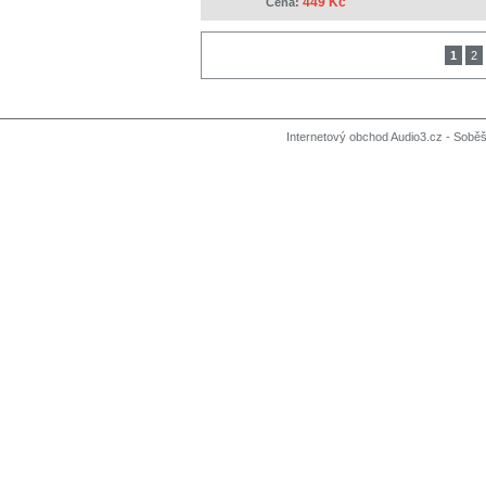
449 Kč
Cena:
1
2
Internetový obchod Audio3.cz - Soběši