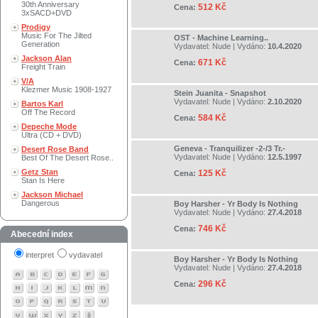
30th Anniversary
512 Kč
Cena:
3xSACD+DVD
Prodigy
Music For The Jilted
OST - Machine Learning..
Generation
Vydavatel:
Nude
| Vydáno:
10.4.2020
Jackson Alan
671 Kč
Cena:
Freight Train
V/A
Klezmer Music 1908-1927
Stein Juanita - Snapshot
Vydavatel:
Nude
| Vydáno:
2.10.2020
Bartos Karl
Off The Record
584 Kč
Cena:
Depeche Mode
Ultra (CD + DVD)
Geneva - Tranquilizer -2-/3 Tr.-
Desert Rose Band
Vydavatel:
Nude
| Vydáno:
12.5.1997
Best Of The Desert Rose..
Getz Stan
125 Kč
Cena:
Stan Is Here
Jackson Michael
Dangerous
Boy Harsher - Yr Body Is Nothing
Vydavatel:
Nude
| Vydáno:
27.4.2018
746 Kč
Cena:
Abecední index
interpret
vydavatel
Boy Harsher - Yr Body Is Nothing
Vydavatel:
Nude
| Vydáno:
27.4.2018
296 Kč
Cena: