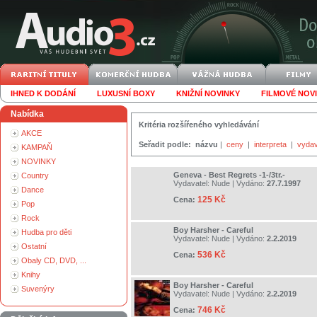
IHNED K DODÁNÍ
LUXUSNÍ BOXY
KNIŽNÍ NOVINKY
FILMOVÉ NOV
Nabídka
Kritéria rozšířeného vyhledávání
AKCE
Seřadit podle:
názvu
|
ceny
|
interpreta
|
vydav
KAMPAŇ
NOVINKY
Geneva - Best Regrets -1-/3tr.-
Country
Vydavatel:
Nude
| Vydáno:
27.7.1997
Dance
125 Kč
Cena:
Pop
Rock
Boy Harsher - Careful
Hudba pro děti
Vydavatel:
Nude
| Vydáno:
2.2.2019
Ostatní
536 Kč
Cena:
Obaly CD, DVD, ...
Knihy
Boy Harsher - Careful
Suvenýry
Vydavatel:
Nude
| Vydáno:
2.2.2019
746 Kč
Cena: