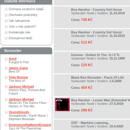
Důležité informace
Ochrana osobních údajů
Boy Harsher - Country Girl Uncut
Vydavatel:
Nude
| Vydáno:
11.10.2019
Obchodní podmínky
746 Kč
Cena:
Jak nakupovat
Jste u nás poprvé?
Kontaktujte nás
Boy Harsher - Country Girl Uncut
Vydavatel:
Nude
| Vydáno:
11.10.2019
Dostupnost titulů
512 Kč
Cena:
Bestseller
Geneva - Dollars In The -2-/-3 Tr.
Vydavatel:
Nude
| Vydáno:
15.11.1999
Anvil
Forged In Fire
125 Kč
Cena:
James Gang
Best Of
Tyler Bonnie
Black Box Recorder - Facts Of Life
The best of
Vydavatel:
Nude
| Vydáno:
1.5.2000
Jackson Michael
404 Kč
Cena:
History Past, Present And
Future
Jackson Michael
Boy Harsher - Lesser Man (Extended V
Blood On The Dance Floor -
Vydavatel:
Nude
| Vydáno:
27.4.2018
History In The Mix
296 Kč
Cena:
Youngbloods
Youngbloods / Earth Music /
Elephant Mountain
OST - Machine Learning..
Domnerus/Hallberg/Erstand
Vydavatel:
Nude
| Vydáno:
10.4.2020
Jazz At The Pawnshop -