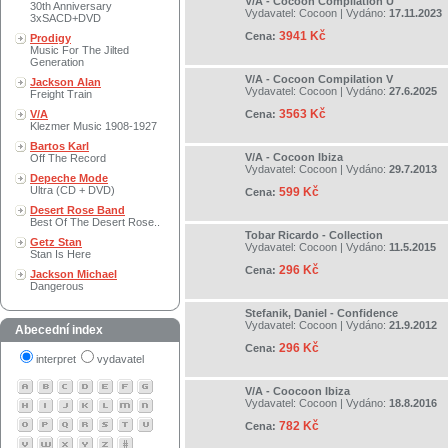
V/A - Cocoon Compilation U
30th Anniversary
Vydavatel:
Cocoon
| Vydáno:
17.11.2023
3xSACD+DVD
3941 Kč
Cena:
Prodigy
Music For The Jilted
Generation
V/A - Cocoon Compilation V
Jackson Alan
Vydavatel:
Cocoon
| Vydáno:
27.6.2025
Freight Train
3563 Kč
V/A
Cena:
Klezmer Music 1908-1927
Bartos Karl
V/A - Cocoon Ibiza
Off The Record
Vydavatel:
Cocoon
| Vydáno:
29.7.2013
Depeche Mode
Ultra (CD + DVD)
599 Kč
Cena:
Desert Rose Band
Best Of The Desert Rose..
Tobar Ricardo - Collection
Getz Stan
Vydavatel:
Cocoon
| Vydáno:
11.5.2015
Stan Is Here
296 Kč
Cena:
Jackson Michael
Dangerous
Stefanik, Daniel - Confidence
Vydavatel:
Cocoon
| Vydáno:
21.9.2012
Abecední index
296 Kč
Cena:
interpret
vydavatel
V/A - Coocoon Ibiza
Vydavatel:
Cocoon
| Vydáno:
18.8.2016
782 Kč
Cena: