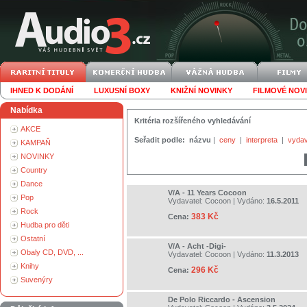
IHNED K DODÁNÍ
LUXUSNÍ BOXY
KNIŽNÍ NOVINKY
FILMOVÉ NOV
Nabídka
Kritéria rozšířeného vyhledávání
AKCE
Seřadit podle:
názvu
|
ceny
|
interpreta
|
vydav
KAMPAŇ
NOVINKY
Country
Dance
V/A - 11 Years Cocoon
Pop
Vydavatel:
Cocoon
| Vydáno:
16.5.2011
Rock
383 Kč
Cena:
Hudba pro děti
Ostatní
V/A - Acht -Digi-
Obaly CD, DVD, ...
Vydavatel:
Cocoon
| Vydáno:
11.3.2013
Knihy
296 Kč
Cena:
Suvenýry
De Polo Riccardo - Ascension