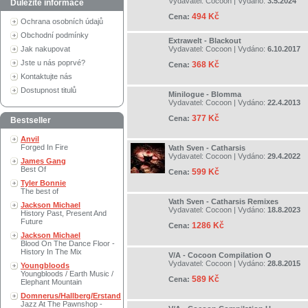
Vydavatel:
Cocoon
| Vydáno:
3.5.2024
Důležité informace
494 Kč
Cena:
Ochrana osobních údajů
Obchodní podmínky
Extrawelt - Blackout
Jak nakupovat
Vydavatel:
Cocoon
| Vydáno:
6.10.2017
Jste u nás poprvé?
368 Kč
Cena:
Kontaktujte nás
Dostupnost titulů
Minilogue - Blomma
Vydavatel:
Cocoon
| Vydáno:
22.4.2013
377 Kč
Cena:
Bestseller
Anvil
Forged In Fire
Vath Sven - Catharsis
Vydavatel:
Cocoon
| Vydáno:
29.4.2022
James Gang
Best Of
599 Kč
Cena:
Tyler Bonnie
The best of
Vath Sven - Catharsis Remixes
Jackson Michael
Vydavatel:
Cocoon
| Vydáno:
18.8.2023
History Past, Present And
Future
1286 Kč
Cena:
Jackson Michael
Blood On The Dance Floor -
History In The Mix
V/A - Cocoon Compilation O
Vydavatel:
Cocoon
| Vydáno:
28.8.2015
Youngbloods
Youngbloods / Earth Music /
589 Kč
Cena:
Elephant Mountain
Domnerus/Hallberg/Erstand
Jazz At The Pawnshop -