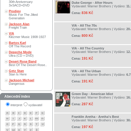
30th Anniversary
Duke George - After Hours
3xSACD+DVD
Vydavatel:
Warner Brothers
| Vydáno:
11.
Prodigy
836 Kč
Cena:
Music For The Jilted
Generation
Jackson Alan
V/A - All The 70s
Freight Train
Vydavatel:
Warner Brothers
| Vydáno:
20.
V/A
800 Kč
Cena:
Klezmer Music 1908-1927
Bartos Karl
Off The Record
V/A - All The Country
Vydavatel:
Warner Brothers
| Vydáno:
12.
Depeche Mode
Ultra (CD + DVD)
191 Kč
Cena:
Desert Rose Band
Best Of The Desert Rose..
Getz Stan
V/A - All The Urban
Stan Is Here
Vydavatel:
Warner Brothers
| Vydáno:
6.7
Jackson Michael
191 Kč
Cena:
Dangerous
Green Day - American Idiot
Abecední index
Vydavatel:
Warner Brothers
| Vydáno:
16.
287 Kč
Cena:
interpret
vydavatel
Franklin Aretha - Aretha's Best
Vydavatel:
Warner Brothers
| Vydáno:
30.
197 Kč
Cena: