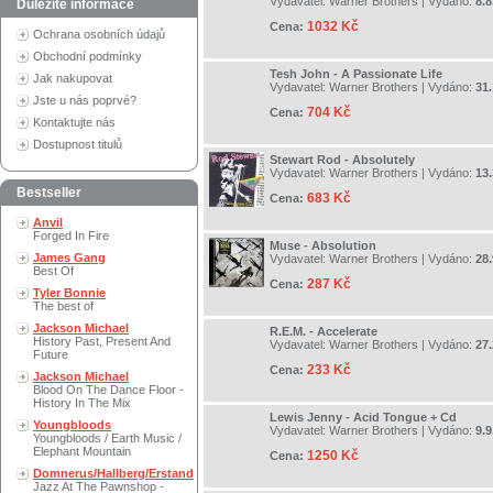
Vydavatel:
Warner Brothers
| Vydáno:
8.8
Důležité informace
1032 Kč
Cena:
Ochrana osobních údajů
Obchodní podmínky
Tesh John - A Passionate Life
Jak nakupovat
Vydavatel:
Warner Brothers
| Vydáno:
31
Jste u nás poprvé?
704 Kč
Cena:
Kontaktujte nás
Dostupnost titulů
Stewart Rod - Absolutely
Vydavatel:
Warner Brothers
| Vydáno:
13.
Bestseller
683 Kč
Cena:
Anvil
Forged In Fire
Muse - Absolution
James Gang
Vydavatel:
Warner Brothers
| Vydáno:
28.
Best Of
287 Kč
Cena:
Tyler Bonnie
The best of
Jackson Michael
R.E.M. - Accelerate
History Past, Present And
Vydavatel:
Warner Brothers
| Vydáno:
27.
Future
233 Kč
Cena:
Jackson Michael
Blood On The Dance Floor -
History In The Mix
Lewis Jenny - Acid Tongue + Cd
Youngbloods
Vydavatel:
Warner Brothers
| Vydáno:
9.9
Youngbloods / Earth Music /
Elephant Mountain
1250 Kč
Cena:
Domnerus/Hallberg/Erstand
Jazz At The Pawnshop -