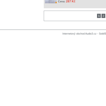
287 Kč
Cena:
1
2
Internetový obchod Audio3.cz - Soběši