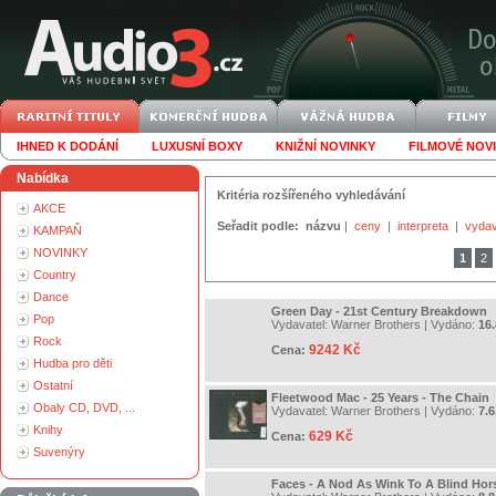
IHNED K DODÁNÍ
LUXUSNÍ BOXY
KNIŽNÍ NOVINKY
FILMOVÉ NOV
Nabídka
Kritéria rozšířeného vyhledávání
AKCE
Seřadit podle:
názvu
|
ceny
|
interpreta
|
vydav
KAMPAŇ
NOVINKY
1
2
Country
Dance
Green Day - 21st Century Breakdown
Pop
Vydavatel:
Warner Brothers
| Vydáno:
16.
Rock
9242 Kč
Cena:
Hudba pro děti
Ostatní
Fleetwood Mac - 25 Years - The Chain
Obaly CD, DVD, ...
Vydavatel:
Warner Brothers
| Vydáno:
7.6
Knihy
629 Kč
Cena:
Suvenýry
Faces - A Nod As Wink To A Blind Hor