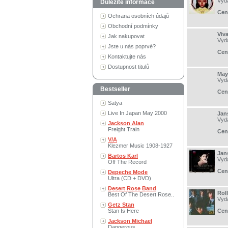
Vyd
Důležité informace
Cen
Ochrana osobních údajů
Obchodní podmínky
Viva
Jak nakupovat
Vyd
Jste u nás poprvé?
Cen
Kontaktujte nás
Dostupnost titulů
May
Vyd
Bestseller
Cen
Satya
Live In Japan May 2000
Jans
Vyd
Jackson Alan
Freight Train
Cen
V/A
Klezmer Music 1908-1927
Jans
Bartos Karl
Vyd
Off The Record
Cen
Depeche Mode
Ultra (CD + DVD)
Desert Rose Band
Roll
Best Of The Desert Rose..
Vyd
Getz Stan
Stan Is Here
Cen
Jackson Michael
Dangerous