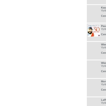
Kau
Vyd
Cen
Pava
Vyd
Cen
Wie
Vyd
Cen
Wie
Vyd
Cen
Mor
Vyd
Cen
Laff
Vyd