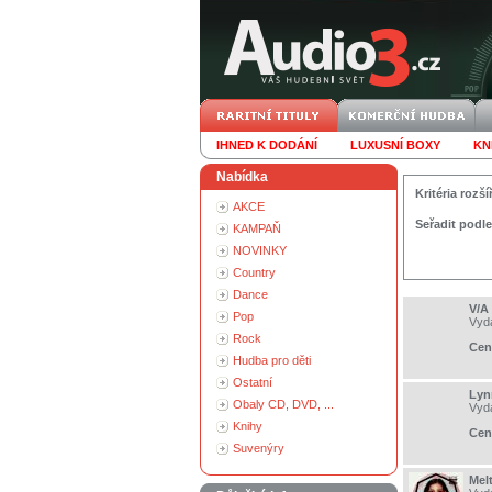
IHNED K DODÁNÍ
LUXUSNÍ BOXY
KN
Nabídka
Kritéria roz
AKCE
Seřadit podle
KAMPAŇ
NOVINKY
Country
Dance
V/A 
Pop
Vyd
Rock
Cen
Hudba pro děti
Ostatní
Lyn
Obaly CD, DVD, ...
Vyd
Knihy
Cen
Suvenýry
Mel