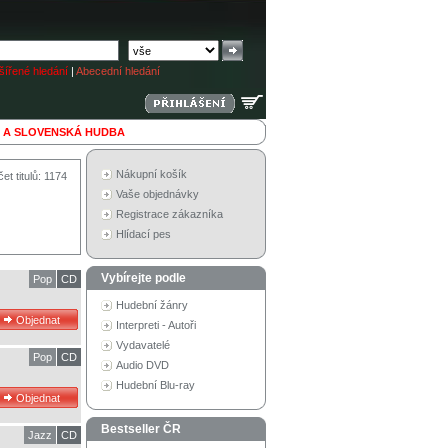
ířené hledání
|
Abecední hledání
 A SLOVENSKÁ HUDBA
Nákupní košík
et titulů: 1174
Vaše objednávky
Registrace zákazníka
Hlídací pes
Vybírejte podle
Pop
CD
Hudební žánry
Interpreti - Autoři
Vydavatelé
Pop
CD
Audio DVD
Hudební Blu-ray
Bestseller ČR
Jazz
CD