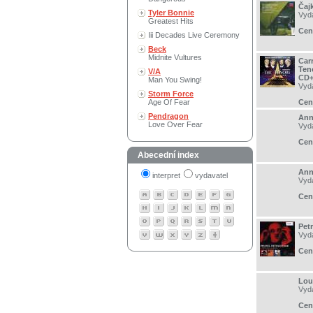
Čajk
Tyler Bonnie
Vyd
Greatest Hits
Cen
Iii Decades Live Ceremony
Beck
Midnite Vultures
Car
Ten
V/A
CD+
Man You Swing!
Vyd
Storm Force
Age Of Fear
Cen
Pendragon
Ann
Love Over Fear
Vyd
Cen
Abecední index
Ann
interpret
vydavatel
Vyd
Cen
Pet
Vyd
Cen
Lou
Vyd
Cen