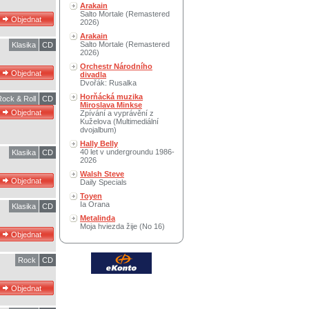
Arakain
Salto Mortale (Remastered
2026)
Arakain
Salto Mortale (Remastered
Klasika
CD
2026)
Orchestr Národního
divadla
Dvořák: Rusalka
Horňácká muzika
Rock & Roll
CD
Miroslava Minkse
Zpívání a vyprávění z
Kuželova (Multimediální
dvojalbum)
Hally Belly
40 let v undergroundu 1986-
Klasika
CD
2026
Walsh Steve
Daily Specials
Toyen
Ia Orana
Klasika
CD
Metalinda
Moja hviezda žije (No 16)
Rock
CD