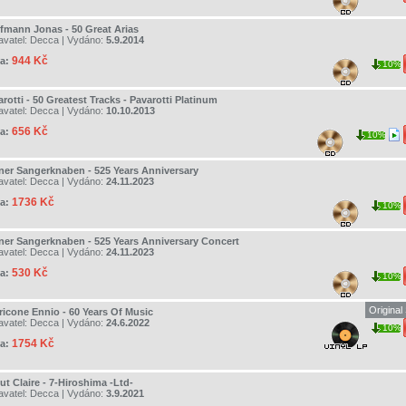
fmann Jonas - 50 Great Arias
avatel:
Decca
| Vydáno:
5.9.2014
944 Kč
a:
10%
rotti - 50 Greatest Tracks - Pavarotti Platinum
avatel:
Decca
| Vydáno:
10.10.2013
656 Kč
a:
10%
ner Sangerknaben - 525 Years Anniversary
avatel:
Decca
| Vydáno:
24.11.2023
1736 Kč
a:
10%
ner Sangerknaben - 525 Years Anniversary Concert
avatel:
Decca
| Vydáno:
24.11.2023
530 Kč
a:
10%
Original
ricone Ennio - 60 Years Of Music
avatel:
Decca
| Vydáno:
24.6.2022
10%
1754 Kč
a:
ut Claire - 7-Hiroshima -Ltd-
avatel:
Decca
| Vydáno:
3.9.2021