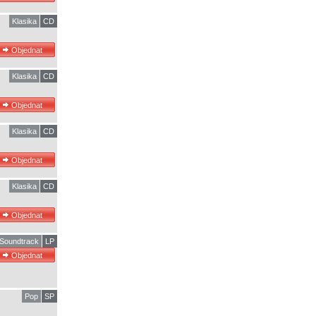
Klasika
CD
Klasika
CD
Klasika
CD
Klasika
CD
 Soundtrack
LP
Pop
SP