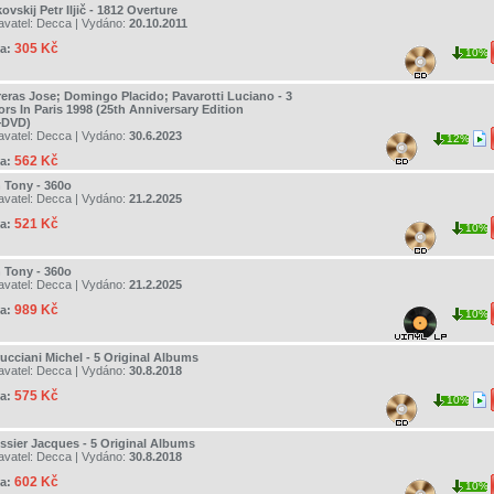
ovskij Petr Iljič - 1812 Overture
avatel:
Decca
| Vydáno:
20.10.2011
305 Kč
a:
10%
reras Jose; Domingo Placido; Pavarotti Luciano - 3
ors In Paris 1998 (25th Anniversary Edition
DVD)
avatel:
Decca
| Vydáno:
30.6.2023
12%
562 Kč
a:
 Tony - 360o
avatel:
Decca
| Vydáno:
21.2.2025
521 Kč
a:
10%
 Tony - 360o
avatel:
Decca
| Vydáno:
21.2.2025
989 Kč
a:
10%
rucciani Michel - 5 Original Albums
avatel:
Decca
| Vydáno:
30.8.2018
575 Kč
a:
10%
ssier Jacques - 5 Original Albums
avatel:
Decca
| Vydáno:
30.8.2018
602 Kč
a:
10%