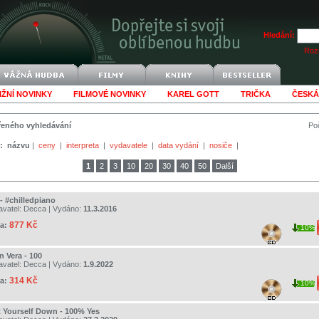
Hledání:
Rozš
IŽNÍ NOVINKY
FILMOVÉ NOVINKY
KAREL GOTT
TRIČKA
ČESKÁ
šířeného vyhledávání
Poč
:
názvu
|
ceny
|
interpreta
|
vydavatele
|
data vydání
|
nosiče
|
1
2
3
10
20
30
40
50
Další
- #chilledpiano
avatel:
Decca
| Vydáno:
11.3.2016
877 Kč
a:
10%
n Vera - 100
avatel:
Decca
| Vydáno:
1.9.2022
314 Kč
a:
10%
t Yourself Down - 100% Yes