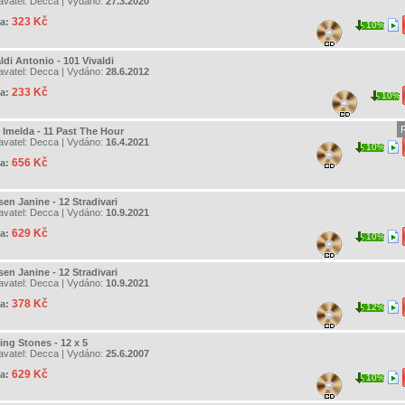
avatel:
Decca
| Vydáno:
27.3.2020
323 Kč
a:
10%
ldi Antonio - 101 Vivaldi
avatel:
Decca
| Vydáno:
28.6.2012
233 Kč
a:
10%
 Imelda - 11 Past The Hour
avatel:
Decca
| Vydáno:
16.4.2021
10%
656 Kč
a:
en Janine - 12 Stradivari
avatel:
Decca
| Vydáno:
10.9.2021
629 Kč
a:
10%
en Janine - 12 Stradivari
avatel:
Decca
| Vydáno:
10.9.2021
378 Kč
a:
12%
ing Stones - 12 x 5
avatel:
Decca
| Vydáno:
25.6.2007
629 Kč
a:
10%