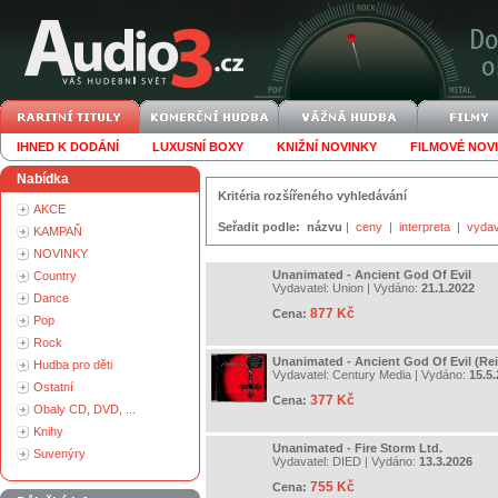
IHNED K DODÁNÍ
LUXUSNÍ BOXY
KNIŽNÍ NOVINKY
FILMOVÉ NOV
Nabídka
Kritéria rozšířeného vyhledávání
AKCE
Seřadit podle:
názvu
|
ceny
|
interpreta
|
vydav
KAMPAŇ
NOVINKY
Unanimated - Ancient God Of Evil
Country
Vydavatel:
Union
| Vydáno:
21.1.2022
Dance
877 Kč
Cena:
Pop
Rock
Unanimated - Ancient God Of Evil (Re
Hudba pro děti
Vydavatel:
Century Media
| Vydáno:
15.5
Ostatní
377 Kč
Cena:
Obaly CD, DVD, ...
Knihy
Unanimated - Fire Storm Ltd.
Suvenýry
Vydavatel:
DIED
| Vydáno:
13.3.2026
755 Kč
Cena: