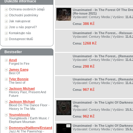
Důležité informace
Ochrana osobních údajů
Unanimated - In The Forest Of The D
(Re-issue 2021)
Obchodní podmínky
Vydavatel:
Century Media
| Vydáno:
11.6
Jak nakupovat
386 Kč
Cena:
Jste u nás poprvé?
Kontaktujte nás
Unanimated - In The Forest.. -Reissue-
Vydavatel:
Century Media
| Vydáno:
11.6
Dostupnost titulů
1268 Kč
Cena:
Bestseller
Unanimated - In The Forest.. (Remaste
Vydavatel:
Century Media
| Vydáno:
11.6
Anvil
Forged In Fire
298 Kč
Cena:
James Gang
Best Of
Tyler Bonnie
Unanimated - In The Forest.. (Remaste
The best of
Vydavatel:
Century Media
| Vydáno:
11.6
Jackson Michael
967 Kč
Cena:
History Past, Present And
Future
Jackson Michael
Unanimated - In The Light Of Darknes
Blood On The Dance Floor -
-Hq-
History In The Mix
Vydavatel:
Century Media
| Vydáno:
15.5
Youngbloods
962 Kč
Cena:
Youngbloods / Earth Music /
Elephant Mountain
Unanimated - In The Light Of Darknes
Domnerus/Hallberg/Erstand
Vydavatel:
Century Media
| Vydáno:
15.5
Jazz At The Pawnshop -