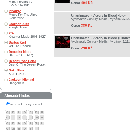
30th Anniversary
404 Kč
Cena:
3xSACD+DVD
Prodigy
Music For The Jilted
Unanimated - Victory In Blood -Ltd-
Generation
Vydavatel:
Century Media
| Vydáno:
3.12
Jackson Alan
386 Kč
Cena:
Freight Train
V/A
Klezmer Music 1908-1927
Unanimated - Victory In Blood (Limited
Vydavatel:
Century Media
| Vydáno:
3.12
Bartos Karl
Off The Record
298 Kč
Cena:
Depeche Mode
Ultra (CD + DVD)
Desert Rose Band
Best Of The Desert Rose..
Getz Stan
Stan Is Here
Jackson Michael
Dangerous
Abecední index
interpret
vydavatel