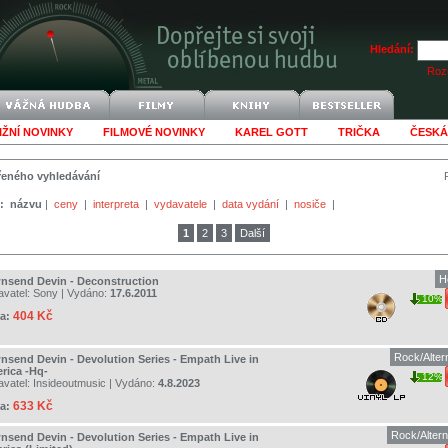
Hledání:
Rozš
IŽNÍ NOVINKY
FILMOVÉ NOVINKY
KAREL GOTT
TRIČKA
ČESKÁ
šířeného vyhledávání
:
názvu
|
ceny
|
interpreta
|
vydavatele
|
data vydání
|
nosiče
|
1
2
3
Další
H
nsend Devin - Deconstruction
avatel:
Sony
| Vydáno:
17.6.2011
10%
404 Kč
a:
Rock/Alter
nsend Devin - Devolution Series - Empath Live in
rica -Hq-
12%
avatel:
Insideoutmusic
| Vydáno:
4.8.2023
633 Kč
a:
Rock/Altern
nsend Devin - Devolution Series - Empath Live in