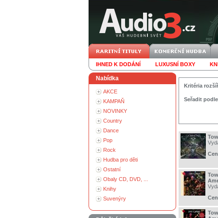
IHNED K DODÁNÍ
LUXUSNÍ BOXY
KN
Nabídka
Kritéria roz
AKCE
Seřadit podle
KAMPAŇ
NOVINKY
Country
Dance
Tow
Pop
Vyd
Rock
Cen
Hudba pro děti
Ostatní
Tow
Obaly CD, DVD, ...
Ame
Vyd
Knihy
Cen
Suvenýry
Tow