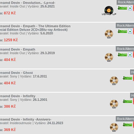
Rock/Alter
nsend Devin - Devolution.. -Lp+cd-
avatel:
Inside Out
| Vydáno:
25.6.2021
10%
872 Kč
a:
Rock/Altern
nsend Devin - Empath - The Ultimate Edition
ecial Edition Deluxe 2CD+2Blu-ray Artbook)
10%
avatel:
Inside Out
| Vydáno:
5.6.2020
1259 Kč
a:
Rock/Altern
nsend Devin - Empath
avatel:
Inside Out
| Vydáno:
29.3.2019
10%
404 Kč
a:
H
nsend Devin - Ghost
avatel:
Sony
| Vydáno:
17.6.2011
10%
404 Kč
a:
H
nsend Devin - Infinfity
avatel:
Sony
| Vydáno:
26.1.2001
10%
386 Kč
a:
Rock/Altern
nsend Devin - Infinity -Annivers-
avatel:
Insideoutmusic
| Vydáno:
24.11.2023
12%
369 Kč
a: