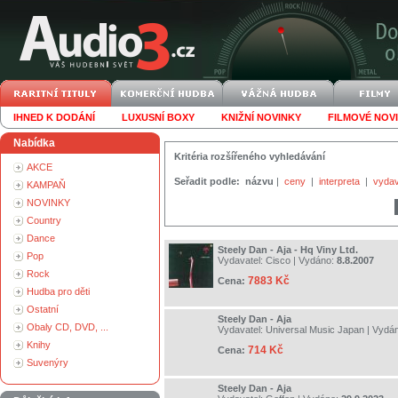
IHNED K DODÁNÍ
LUXUSNÍ BOXY
KNIŽNÍ NOVINKY
FILMOVÉ NOV
Nabídka
Kritéria rozšířeného vyhledávání
AKCE
Seřadit podle:
názvu
|
ceny
|
interpreta
|
vydav
KAMPAŇ
NOVINKY
Country
Dance
Steely Dan - Aja - Hq Viny Ltd.
Pop
Vydavatel:
Cisco
| Vydáno:
8.8.2007
Rock
7883 Kč
Cena:
Hudba pro děti
Ostatní
Steely Dan - Aja
Obaly CD, DVD, ...
Vydavatel:
Universal Music Japan
| Vydá
Knihy
714 Kč
Cena:
Suvenýry
Steely Dan - Aja