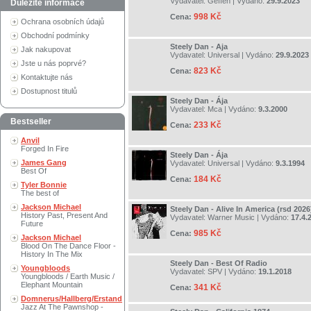
Vydavatel:
Geffen
| Vydáno:
29.9.2023
Důležité informace
998 Kč
Cena:
Ochrana osobních údajů
Obchodní podmínky
Steely Dan - Aja
Jak nakupovat
Vydavatel:
Universal
| Vydáno:
29.9.2023
Jste u nás poprvé?
823 Kč
Cena:
Kontaktujte nás
Dostupnost titulů
Steely Dan - Ája
Vydavatel:
Mca
| Vydáno:
9.3.2000
Bestseller
233 Kč
Cena:
Anvil
Forged In Fire
Steely Dan - Ája
James Gang
Vydavatel:
Universal
| Vydáno:
9.3.1994
Best Of
184 Kč
Cena:
Tyler Bonnie
The best of
Jackson Michael
Steely Dan - Alive In America (rsd 2026
History Past, Present And
Vydavatel:
Warner Music
| Vydáno:
17.4.
Future
985 Kč
Cena:
Jackson Michael
Blood On The Dance Floor -
History In The Mix
Steely Dan - Best Of Radio
Youngbloods
Vydavatel:
SPV
| Vydáno:
19.1.2018
Youngbloods / Earth Music /
Elephant Mountain
341 Kč
Cena:
Domnerus/Hallberg/Erstand
Jazz At The Pawnshop -