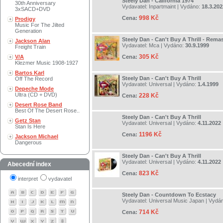
Steely Dan - California 1974
30th Anniversary
Vydavatel:
Inpartmaint
| Vydáno:
18.3.202
3xSACD+DVD
998 Kč
Cena:
Prodigy
Music For The Jilted
Generation
Steely Dan - Can't Buy A Thrill - Rema
Jackson Alan
Vydavatel:
Mca
| Vydáno:
30.9.1999
Freight Train
305 Kč
V/A
Cena:
Klezmer Music 1908-1927
Bartos Karl
Steely Dan - Can't Buy A Thrill
Off The Record
Vydavatel:
Universal
| Vydáno:
1.4.1999
Depeche Mode
Ultra (CD + DVD)
228 Kč
Cena:
Desert Rose Band
Best Of The Desert Rose..
Steely Dan - Can't Buy A Thrill
Getz Stan
Vydavatel:
Universal
| Vydáno:
4.11.2022
Stan Is Here
1196 Kč
Cena:
Jackson Michael
Dangerous
Steely Dan - Can't Buy A Thrill
Vydavatel:
Universal
| Vydáno:
4.11.2022
Abecední index
823 Kč
Cena:
interpret
vydavatel
Steely Dan - Countdown To Ecstacy
Vydavatel:
Universal Music Japan
| Vydá
714 Kč
Cena: