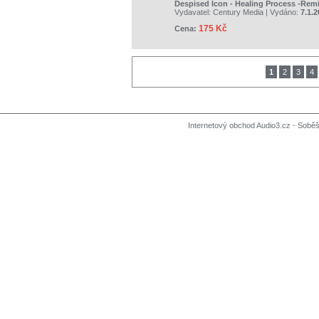
Despised Icon - Healing Process -Rem
Vydavatel:
Century Media
| Vydáno:
7.1.
175 Kč
Cena:
1
2
3
4
Internetový obchod Audio3.cz - Soběši