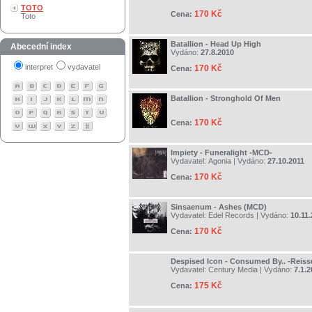
TOTO
170 Kč
Cena:
Toto
Batallion - Head Up High
Abecední index
Vydáno:
27.8.2010
interpret
vydavatel
170 Kč
Cena:
Batallion - Stronghold Of Men
170 Kč
Cena:
Impiety - Funeralight -MCD-
Vydavatel:
Agonia
| Vydáno:
27.10.2011
170 Kč
Cena:
Sinsaenum - Ashes (MCD)
Vydavatel:
Edel Records
| Vydáno:
10.11
170 Kč
Cena:
Despised Icon - Consumed By.. -Reiss
Vydavatel:
Century Media
| Vydáno:
7.1.
175 Kč
Cena: