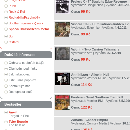
Progressive
Project X - 7" Straight Edge Revenge
Vydavatel:
Bridge Nine
| Vydáno:
30.6.20
Punk
99 Kč
Rock & Roll
Cena:
Rockabilly/Psychobilly
Southern (jižanský) rock
Viscera Trail - Humiliations-Ridden Ev
Vydavatel:
Epitomite
| Vydáno:
4.4.2011
Speed/Thrash/Death Metal
99 Kč
Cena:
Surf
Ostatní
Valdrin - Two Carrion Talismans
Vydavatel:
Afm
| Vydáno:
8.11.2019
Důležité informace
99 Kč
Cena:
Ochrana osobních údajů
Obchodní podmínky
Jak nakupovat
Annihilator - Alice In Hell
Vydavatel:
Warner Music
| Vydáno:
1.5.2
Jste u nás poprvé?
114 Kč
Cena:
Kontaktujte nás
Dostupnost titulů
Pantera - Great Southern Trendkill
Vydavatel:
Monitor EMI
| Vydáno:
3.5.199
Bestseller
122 Kč
Cena:
Anvil
Forged In Fire
Zonaria - Cancer Empire
Tyler Bonnie
Vydavatel:
Century Media
| Vydáno:
10.1
The best of