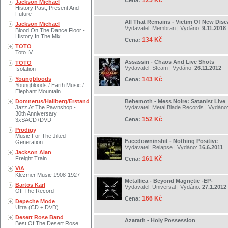
125 Kč
Cena:
Jackson Michael
History Past, Present And
Future
All That Remains - Victim Of New Dise
Jackson Michael
Vydavatel:
Membran
| Vydáno:
9.11.2018
Blood On The Dance Floor -
History In The Mix
134 Kč
Cena:
TOTO
Toto IV
Assassin - Chaos And Live Shots
TOTO
Vydavatel:
Steam
| Vydáno:
26.11.2012
Isolation
Youngbloods
143 Kč
Cena:
Youngbloods / Earth Music /
Elephant Mountain
Domnerus/Hallberg/Erstand
Behemoth - Mess Noire: Satanist Live
Jazz At The Pawnshop -
Vydavatel:
Metal Blade Records
| Vydáno
30th Anniversary
152 Kč
Cena:
3xSACD+DVD
Prodigy
Music For The Jilted
Facedowninshit - Nothing Positive
Generation
Vydavatel:
Relapse
| Vydáno:
16.6.2011
Jackson Alan
Freight Train
161 Kč
Cena:
V/A
Klezmer Music 1908-1927
Metallica - Beyond Magnetic -EP-
Bartos Karl
Vydavatel:
Universal
| Vydáno:
27.1.2012
Off The Record
166 Kč
Cena:
Depeche Mode
Ultra (CD + DVD)
Desert Rose Band
Azarath - Holy Possession
Best Of The Desert Rose..