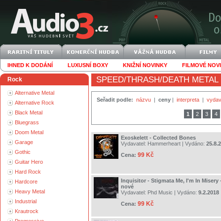
IHNED K DODÁNÍ
LUXUSNÍ BOXY
KNIŽNÍ NOVINKY
FILMOVÉ NOV
SPEED/THRASH/DEATH METAL
Rock
Alternative Metal
Seřadit podle:
názvu
|
ceny
|
interpreta
|
vydav
Alternative Rock
Black Metal
1
2
3
4
Bluegrass
Doom Metal
Exoskelett - Collected Bones
Garage
Vydavatel:
Hammerheart
| Vydáno:
25.8.
Gothic
99 Kč
Cena:
Guitar Hero
Hard Rock
Inquisitor - Stigmata Me, I'm In Misery 
Hardcore
nové
Heavy Metal
Vydavatel:
Phd Music
| Vydáno:
9.2.2018
Industrial
99 Kč
Cena:
Krautrock