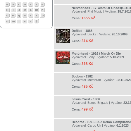
Nervochaos - 17 Years Of Chaos(CD+
Vydavatel:
Phd Music
| Vydáno:
15.7.201
1655 Kč
Cena:
Defiled - 1888
Vydavatel:
Backs
| Vydáno:
26.10.2009
314 Kč
Cena:
Motörhead - 1916 / March Or Die
Vydavatel:
Sony
| Vydáno:
5.10.2009
368 Kč
Cena:
Sodom - 1982
Vydavatel:
Membran
| Vydáno:
10.11.202
485 Kč
Cena:
Jesus Crost - 1986
Vydavatel:
Bones Brigade
| Vydáno:
22.1
499 Kč
Cena:
Headrot - 1991-1992 Demo Compilatio
Vydavatel:
Cargo Uk
| Vydáno:
6.1.2023