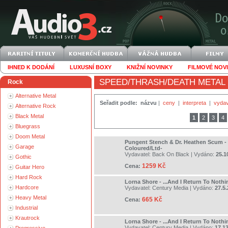
IHNED K DODÁNÍ
LUXUSNÍ BOXY
KNIŽNÍ NOVINKY
FILMOVÉ NOV
SPEED/THRASH/DEATH METAL
Rock
Alternative Metal
Seřadit podle:
názvu
|
ceny
|
interpreta
|
vydav
Alternative Rock
Black Metal
1
2
3
4
Bluegrass
Doom Metal
Pungent Stench & Dr. Heathen Scum -
Garage
Coloured/Ltd-
Vydavatel:
Back On Black
| Vydáno:
25.1
Gothic
1259 Kč
Cena:
Guitar Hero
Hard Rock
Lorna Shore - ...And I Return To Noth
Hardcore
Vydavatel:
Century Media
| Vydáno:
27.5
Heavy Metal
665 Kč
Cena:
Industrial
Krautrock
Lorna Shore - ...And I Return To Noth
Vydavatel:
Century Media
| Vydáno:
17.1