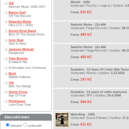
Windir - 1184
V/A
Vydavatel:
Psycho + Logical
| Vydáno:
2.
Klezmer Music 1908-1927
611 Kč
Cena:
Bartos Karl
Off The Record
Depeche Mode
Sadistic Noise - 11a 666
Ultra (CD + DVD)
Vydavatel:
Floga Records
| Vydáno:
28.1
Desert Rose Band
Best Of The Desert Rose..
485 Kč
Cena:
Getz Stan
Stan Is Here
Sadistic Noise - 11a 666
Jackson Michael
Vydavatel:
Floga Records
| Vydáno:
28.1
Dangerous
485 Kč
Cena:
Tyler Bonnie
Greatest Hits
Iii Decades Live Ceremony
Suidakra - 13 Years Of Celtic War Tune
Vydavatel:
Wacke
| Vydáno:
2.12.2022
Beck
Midnite Vultures
197 Kč
Cena:
V/A
Man You Swing!
Storm Force
Suidakra - 13 years of celtic wartunes
Age Of Fear
Vydavatel:
SPV
| Vydáno:
25.4.2008
Pendragon
566 Kč
Cena:
Love Over Fear
Myhrding - 1350
Abecední index
Vydavatel:
Sound Pollution
| Vydáno:
17.2
611 Kč
Cena:
interpret
vydavatel