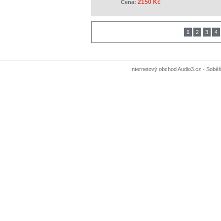
2150 Kč
Cena:
1
2
3
4
Internetový obchod Audio3.cz - Soběši