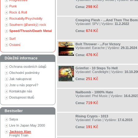
Progressive
Punk
298 Kč
Cena:
Rock & Roll
Rockabilly/Psychobilly
Creeping Flesh - ...And Then The Bo
Vydavatel:
SPV
| Vydáno:
11.2.2022
Southern (jižanský) rock
674 Kč
Speed/Thrash/Death Metal
Cena:
Surf
Bolt Thrower - ...For Victory
Ostatní
Vydavatel:
Earache
| Vydáno:
29.11.2024
476 Kč
Cena:
Důležité informace
Ochrana osobních údajů
Grimfist - 10 Steps To Hell
Vydavatel:
Candlelight
| Vydáno:
10.10.20
Obchodní podmínky
251 Kč
Jak nakupovat
Cena:
Jste u nás poprvé?
Kontaktujte nás
Nailbomb - 1000% Hate
Vydavatel:
Phd Music
| Vydáno:
16.6.202
Dostupnost titulů
719 Kč
Cena:
Bestseller
Rising Crypts - 1013
Satya
Vydavatel:
Furias
| Vydáno:
17.6.2015
Live In Japan May 2000
191 Kč
Cena:
Jackson Alan
Freight Train