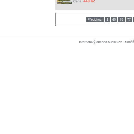
440 Kč
Cena:
Předchozí
1
40
76
77
Internetový obchod Audio3.cz - Soběši