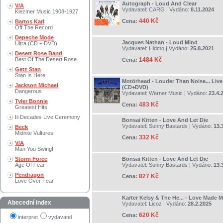
Autograph - Loud And Clear
V/A
Vydavatel:
CARG
| Vydáno:
8.11.2024
Klezmer Music 1908-1927
440 Kč
Cena:
Bartos Karl
Off The Record
Depeche Mode
Jacques Nathan - Loud Mind
Ultra (CD + DVD)
Vydavatel:
Hidmo
| Vydáno:
25.8.2021
Desert Rose Band
Best Of The Desert Rose..
1484 Kč
Cena:
Getz Stan
Stan Is Here
Motörhead - Louder Than Noise... Live 
Jackson Michael
(CD+DVD)
Dangerous
Vydavatel:
Warner Music
| Vydáno:
23.4.
Tyler Bonnie
483 Kč
Cena:
Greatest Hits
Iii Decades Live Ceremony
Bonsai Kitten - Love And Let Die
Vydavatel:
Sunny Bastards
| Vydáno:
13.
Beck
Midnite Vultures
332 Kč
Cena:
V/A
Man You Swing!
Storm Force
Bonsai Kitten - Love And Let Die
Age Of Fear
Vydavatel:
Sunny Bastards
| Vydáno:
13.
Pendragon
827 Kč
Cena:
Love Over Fear
Karter Kelsy & The He... - Love Made M
Abecední index
Vydavatel:
Licoz
| Vydáno:
28.2.2025
620 Kč
Cena:
interpret
vydavatel