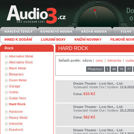
IHNED K DODÁNÍ
LUXUSNÍ BOXY
KNIŽNÍ NOVINKY
FILMOVÉ NOV
HARD ROCK
Rock
Alternative Metal
Seřadit podle:
názvu
|
ceny
|
interpreta
|
vydav
Alternative Rock
Black Metal
Předchozí
1
40
76
77
Bluegrass
Doom Metal
Dream Theater - Lost Not.. -Ltd-
Garage
Vydavatel:
Inside Out
| Vydáno:
12.8.202
Gothic
633 Kč
Cena:
Guitar Hero
Hard Rock
Dream Theater - Lost Not.. -Ltd-
Vydavatel:
Inside Out
| Vydáno:
25.2.202
Hardcore
562 Kč
Cena:
Heavy Metal
Industrial
Krautrock
Dream Theater - Lost Not.. -Ltd-
Vydavatel:
Inside Out
| Vydáno:
18.3.202