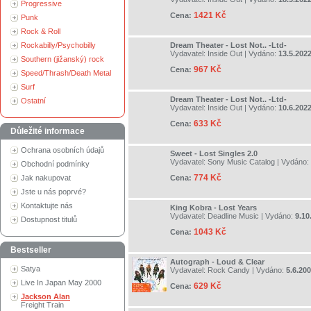
Progressive
1421 Kč
Cena:
Punk
Rock & Roll
Rockabilly/Psychobilly
Dream Theater - Lost Not.. -Ltd-
Vydavatel:
Inside Out
| Vydáno:
13.5.202
Southern (jižanský) rock
967 Kč
Cena:
Speed/Thrash/Death Metal
Surf
Dream Theater - Lost Not.. -Ltd-
Ostatní
Vydavatel:
Inside Out
| Vydáno:
10.6.202
633 Kč
Cena:
Důležité informace
Ochrana osobních údajů
Sweet - Lost Singles 2.0
Vydavatel:
Sony Music Catalog
| Vydáno:
Obchodní podmínky
774 Kč
Jak nakupovat
Cena:
Jste u nás poprvé?
Kontaktujte nás
King Kobra - Lost Years
Vydavatel:
Deadline Music
| Vydáno:
9.10
Dostupnost titulů
1043 Kč
Cena:
Bestseller
Autograph - Loud & Clear
Satya
Vydavatel:
Rock Candy
| Vydáno:
5.6.20
Live In Japan May 2000
629 Kč
Cena:
Jackson Alan
Freight Train